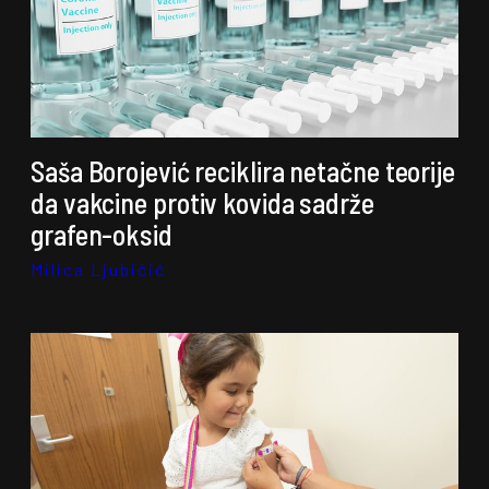
Saša Borojević reciklira netačne teorije
da vakcine protiv kovida sadrže
grafen-oksid
Milica Ljubičić