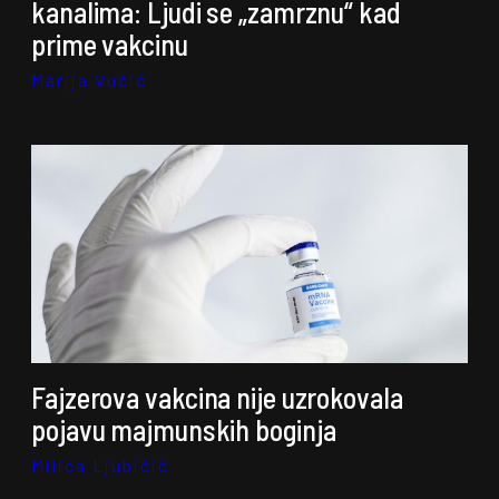
kanalima: Ljudi se „zamrznu“ kad
prime vakcinu
Marija Vučić
Fajzerova vakcina nije uzrokovala
pojavu majmunskih boginja
Milica Ljubičić