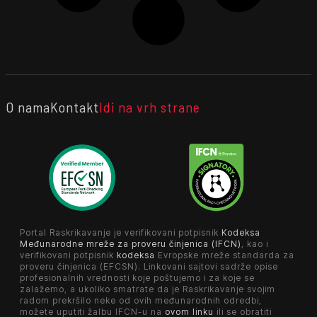
O nama
Kontakt
Idi na vrh strane
Portal Raskrikavanje je verifikovani potpisnik
Kodeksa
Međunarodne mreže za proveru činjenica (IFCN)
, kao i
verifikovani potpisnik
kodeksa
Evropske mreže standarda za
proveru činjenica (EFCSN). Linkovani sajtovi sadrže opise
profesionalnih vrednosti koje poštujemo i za koje se
zalažemo, a ukoliko smatrate da je Raskrikavanje svojim
radom prekršilo neke od ovih međunarodnih odredbi,
možete uputiti žalbu IFCN-u na
ovom linku
ili se obratiti