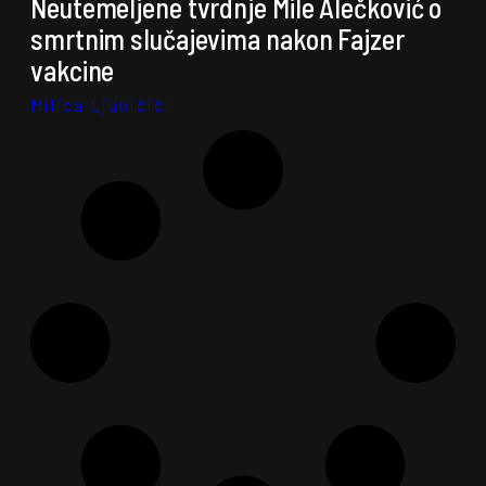
Neutemeljene tvrdnje Mile Alečković o
smrtnim slučajevima nakon Fajzer
vakcine
Milica Ljubičić