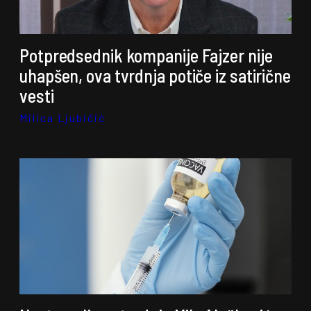
Potpredsednik kompanije Fajzer nije
uhapšen, ova tvrdnja potiče iz satirične
vesti
Milica Ljubičić