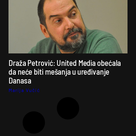
Draža Petrović: United Media obećala
da neće biti mešanja u uređivanje
Danasa
Marija Vučić