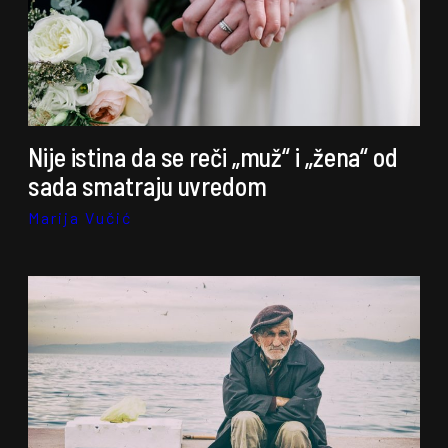
Nije istina da se reči „muž“ i „žena“ od
sada smatraju uvredom
Marija Vučić