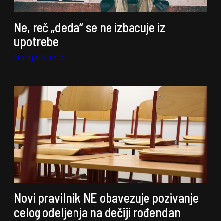
Ne, reč „deda“ se ne izbacuje iz
upotrebe
Marija Vučić
Novi pravilnik NE obavezuje pozivanje
celog odeljenja na dečiji rođendan