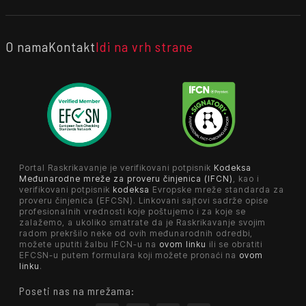
O nama
Kontakt
Idi na vrh strane
Portal Raskrikavanje je verifikovani potpisnik
Kodeksa
Međunarodne mreže za proveru činjenica (IFCN)
, kao i
verifikovani potpisnik
kodeksa
Evropske mreže standarda za
proveru činjenica (EFCSN). Linkovani sajtovi sadrže opise
profesionalnih vrednosti koje poštujemo i za koje se
zalažemo, a ukoliko smatrate da je Raskrikavanje svojim
radom prekršilo neke od ovih međunarodnih odredbi,
možete uputiti žalbu IFCN-u na
ovom linku
ili se obratiti
EFCSN-u putem formulara koji možete pronaći na
ovom
linku
.
Poseti nas na mrežama: