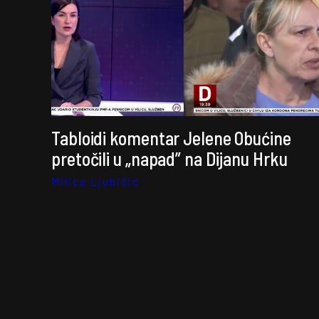
Tabloidi komentar Jelene Obućine
pretočili u „napad” na Dijanu Hrku
Milica Ljubičić