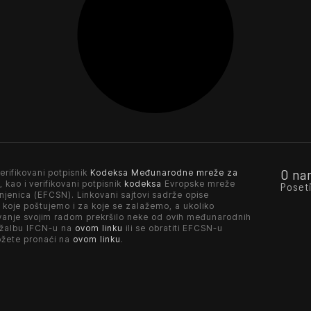
O na
erifikovani potpisnik
Kodeksa Međunarodne mreže za
, kao i verifikovani potpisnik
kodeksa
Evropske mreže
Poset
njenica (EFCSN). Linkovani sajtovi sadrže opise
 koje poštujemo i za koje se zalažemo, a ukoliko
vanje svojim radom prekršilo neke od ovih međunarodnih
 žalbu IFCN-u na
ovom linku
ili se obratiti EFCSN-u
ožete pronaći na
ovom linku
.