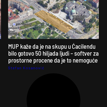
MUP kaže da je na skupu u Ćacilendu
bilo gotovo 50 hiljada ljudi – softver za
prostorne procene da je to nemoguće
Stefan Kosanović