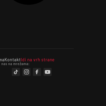
ma
Kontakt
Idi na vrh strane
i nas na mrežama: