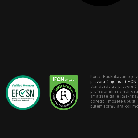
Portal Raskrikavanje je v
proveru činjenica (IFCN)
standarda za proveru či
profesionalnih vrednosti
smatrate da je Raskrika
odredbi, možete uputiti
putem formulara koji m