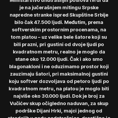
je na jučerašnjem mitingu Srpske
napredne stranke ispred Skupštine Srbije
bilo čak 47.500 ljudi. Međutim, prema
softverskim prostornim procenama, na
tom platou – uz velike bele šatore koji su
bili prazni, pri gustini od dvoje ljudi po
kvadratnom metru, realno je moglo da
stane oko 12.000 ljudi. Čak i ako smo
blagonakloni i ne oduzimamo prostor koji
zauzimaju šatori, pri maksimalnoj gustini
koju softver dozvoljava od petoro ljudi po
kvadratnom metru, na platou je moglo biti
najviše oko 30.000 ljudi. Dok je broj za
Vučićev skup očigledno naduvan, za skup
podrške Dijani Hrki, majci jednog od
stradalih u padu nadstrešnice, drastično je