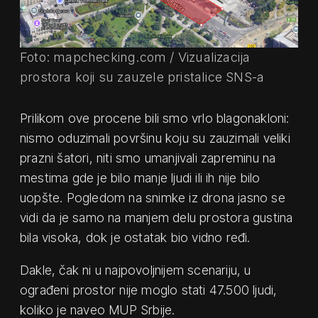
Foto: mapchecking.com / Vizualizacija
prostora koji su zauzele pristalice SNS-a
Prilikom ove procene bili smo vrlo blagonakloni:
nismo oduzimali površinu koju su zauzimali veliki
prazni šatori, niti smo umanjivali zapreminu na
mestima gde je bilo manje ljudi ili ih nije bilo
uopšte. Pogledom na snimke iz drona jasno se
vidi da je samo na manjem delu prostora gustina
bila visoka, dok je ostatak bio vidno ređi.
Dakle, čak ni u najpovoljnijem scenariju, u
ograđeni prostor nije moglo stati 47.500 ljudi,
koliko je naveo MUP Srbije.