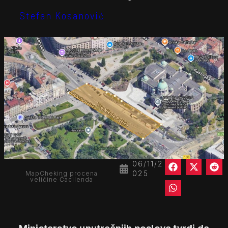
Stefan Kosanović
06/11/2
025
MapCheking procena
veličine Ćacilenda
Ministarstvo unutrašnjih poslova tvrdi da