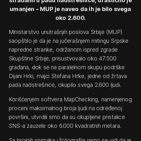
umanjen – MUP je naveo da ih je bilo svega
oko 2.600.
Ministarstvo unutrašnjih poslova Srbije (MUP)
saopštilo je da je na jučerašnjem mitingu Srpske
napredne stranke, održanom ispred zgrade
Skupštine Srbije, prisustvovalo oko 47.500
građana, dok se na paralelnom skupu podrške
Dijani Hrki, majci Stefana Hrke, jedne od žrtava
pada nadstrešnice, okupilo svega 2.600 ljudi.
Korišćenjem softvera MapChecking, namenjenog
proceni maksimalnog broja ljudi na određenoj
površini, utvrdili smo da su okupljene pristalice
SNS-a zauzele oko 6.000 kvadratnih metara.
Sa brojnih snimaka i fotografija jasno se vidi da je