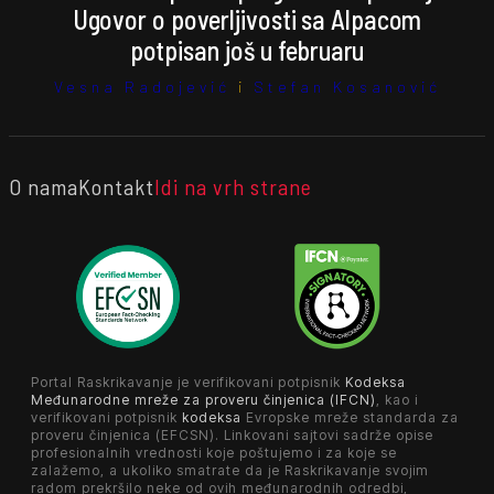
Ugovor o poverljivosti sa Alpacom
potpisan još u februaru
Vesna Radojević
i
Stefan Kosanović
O nama
Kontakt
Idi na vrh strane
Portal Raskrikavanje je verifikovani potpisnik
Kodeksa
Međunarodne mreže za proveru činjenica (IFCN)
, kao i
verifikovani potpisnik
kodeksa
Evropske mreže standarda za
proveru činjenica (EFCSN). Linkovani sajtovi sadrže opise
profesionalnih vrednosti koje poštujemo i za koje se
zalažemo, a ukoliko smatrate da je Raskrikavanje svojim
radom prekršilo neke od ovih međunarodnih odredbi,