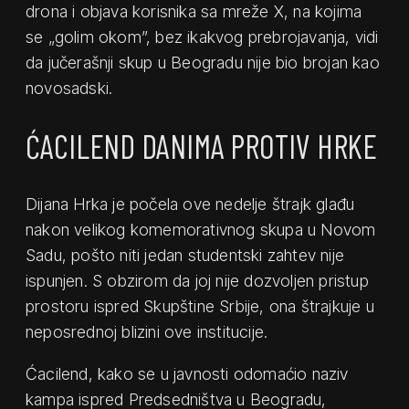
drona i objava korisnika sa mreže X, na kojima
se „golim okom”, bez ikakvog prebrojavanja, vidi
da jučerašnji skup u Beogradu nije bio brojan kao
novosadski.
ĆACILEND DANIMA PROTIV HRKE
Dijana Hrka je počela ove nedelje štrajk glađu
nakon velikog komemorativnog skupa u Novom
Sadu, pošto niti jedan studentski zahtev nije
ispunjen. S obzirom da joj nije dozvoljen pristup
prostoru ispred Skupštine Srbije, ona štrajkuje u
neposrednoj blizini ove institucije.
Ćacilend, kako se u javnosti odomaćio naziv
kampa ispred Predsedništva u Beogradu,