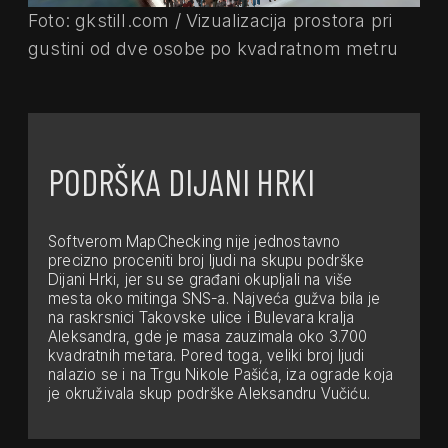
Foto: gkstill.com / Vizualizacija prostora pri
gustini od dve osobe po kvadratnom metru
PODRŠKA DIJANI HRKI
Softverom MapChecking nije jednostavno
precizno proceniti broj ljudi na skupu podrške
Dijani Hrki, jer su se građani okupljali na više
mesta oko mitinga SNS-a. Najveća gužva bila je
na raskrsnici Takovske ulice i Bulevara kralja
Aleksandra, gde je masa zauzimala oko 3.700
kvadratnih metara. Pored toga, veliki broj ljudi
nalazio se i na Trgu Nikole Pašića, iza ograde koja
je okruživala skup podrške Aleksandru Vučiću.