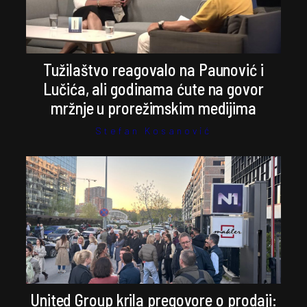
Tužilaštvo reagovalo na Paunović i
Lučića, ali godinama ćute na govor
mržnje u prorežimskim medijima
Stefan Kosanović
United Group krila pregovore o prodaji: