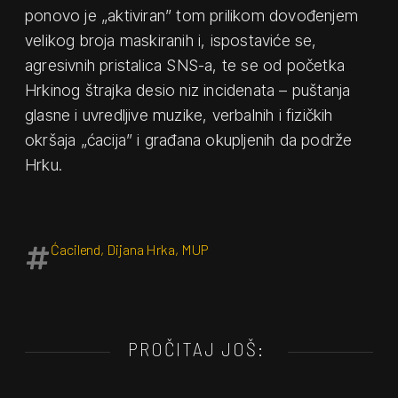
ponovo je „aktiviran” tom prilikom dovođenjem
velikog broja maskiranih i, ispostaviće se,
agresivnih pristalica SNS-a, te se od početka
Hrkinog štrajka desio niz incidenata – puštanja
glasne i uvredljive muzike, verbalnih i fizičkih
okršaja „ćacija” i građana okupljenih da podrže
Hrku.
Ćacilend
,
Dijana Hrka
,
MUP
PROČITAJ JOŠ: