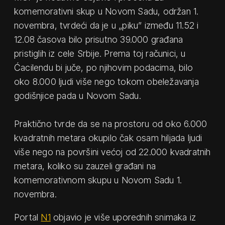
komemorativni skup u Novom Sadu, održan 1.
novembra, tvrdeći da je u „piku” između 11.52 i
12.08 časova bilo prisutno 39.000 građana
pristiglih iz cele Srbije. Prema toj računici, u
Ćacilendu bi juče, po njihovim podacima, bilo
oko 8.000 ljudi više nego tokom obeležavanja
godišnjice pada u Novom Sadu.
Praktično tvrde da se na prostoru od oko 6.000
kvadratnih metara okupilo čak osam hiljada ljudi
više nego na površini većoj od 22.000 kvadratnih
metara, koliko su zauzeli građani na
komemorativnom skupu u Novom Sadu 1.
novembra.
Portal
N1
objavio je više uporednih snimaka iz