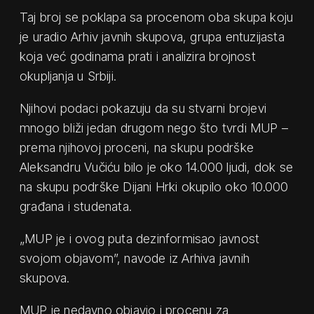
Taj broj se poklapa sa procenom oba skupa koju
je uradio Arhiv javnih skupova, grupa entuzijasta
koja već godinama prati i analizira brojnost
okupljanja u Srbiji.
Njihovi podaci pokazuju da su stvarni brojevi
mnogo bliži jedan drugom nego što tvrdi MUP –
prema njihovoj proceni, na skupu podrške
Aleksandru Vučiću bilo je oko 14.000 ljudi, dok se
na skupu podrške Dijani Hrki okupilo oko 10.000
građana i studenata.
„MUP je i ovog puta dezinformisao javnost
svojom objavom”, navode iz Arhiva javnih
skupova.
MUP je nedavno objavio i procenu za