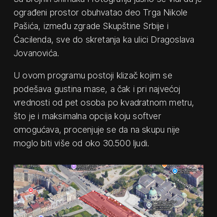
ograđeni prostor obuhvatao deo Trga Nikole
Pašića, između zgrade Skupštine Srbije i
Ćacilenda, sve do skretanja ka ulici Dragoslava
Jovanovića.
U ovom programu postoji klizač kojim se
podešava gustina mase, a čak i pri najvećoj
vrednosti od pet osoba po kvadratnom metru,
što je i maksimalna opcija koju softver
omogućava, procenjuje se da na skupu nije
moglo biti više od oko 30.500 ljudi.