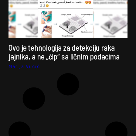
Ovo je tehnologija za detekciju raka
jajnika, a ne „čip“ sa ličnim podacima
Marija Vučić