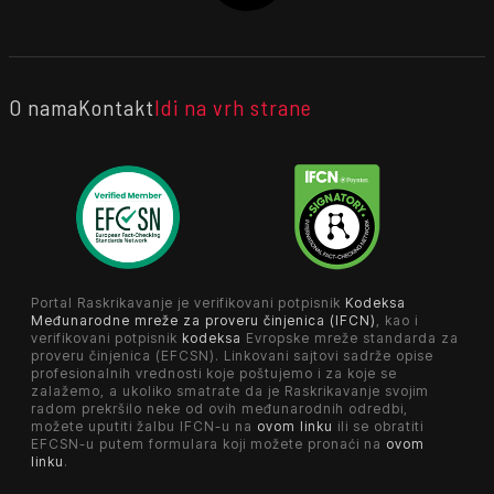
O nama
Kontakt
Idi na vrh strane
Portal Raskrikavanje je verifikovani potpisnik
Kodeksa
Međunarodne mreže za proveru činjenica (IFCN)
, kao i
verifikovani potpisnik
kodeksa
Evropske mreže standarda za
proveru činjenica (EFCSN). Linkovani sajtovi sadrže opise
profesionalnih vrednosti koje poštujemo i za koje se
zalažemo, a ukoliko smatrate da je Raskrikavanje svojim
radom prekršilo neke od ovih međunarodnih odredbi,
možete uputiti žalbu IFCN-u na
ovom linku
ili se obratiti
EFCSN-u putem formulara koji možete pronaći na
ovom
linku
.