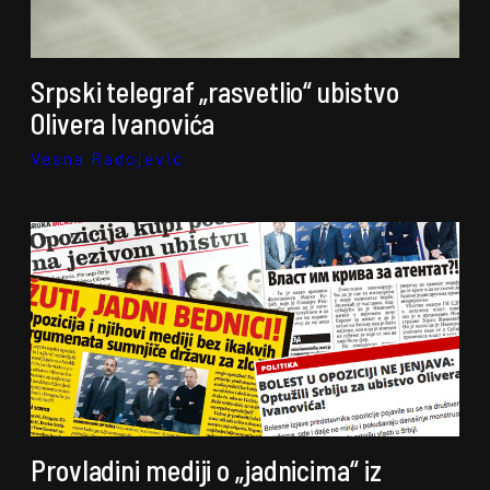
Srpski telegraf „rasvetlio“ ubistvo
Olivera Ivanovića
Vesna Radojević
Provladini mediji o „jadnicima“ iz