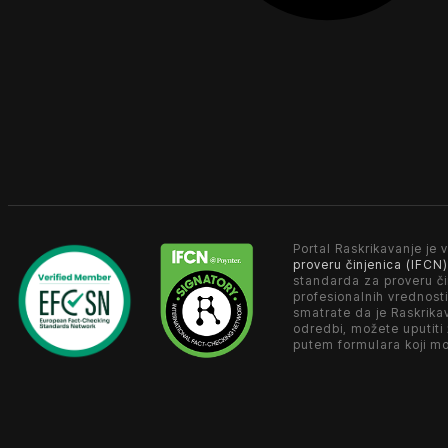
Portal Raskrikavanje je v
proveru činjenica (IFCN)
standarda za proveru či
profesionalnih vrednosti
smatrate da je Raskrika
odredbi, možete uputiti
putem formulara koji m