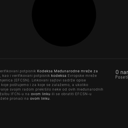
O na
erifikovani potpisnik
Kodeksa Međunarodne mreže za
, kao i verifikovani potpisnik
kodeksa
Evropske mreže
Poset
njenica (EFCSN). Linkovani sajtovi sadrže opise
 koje poštujemo i za koje se zalažemo, a ukoliko
vanje svojim radom prekršilo neke od ovih međunarodnih
 žalbu IFCN-u na
ovom linku
ili se obratiti EFCSN-u
ožete pronaći na
ovom linku
.