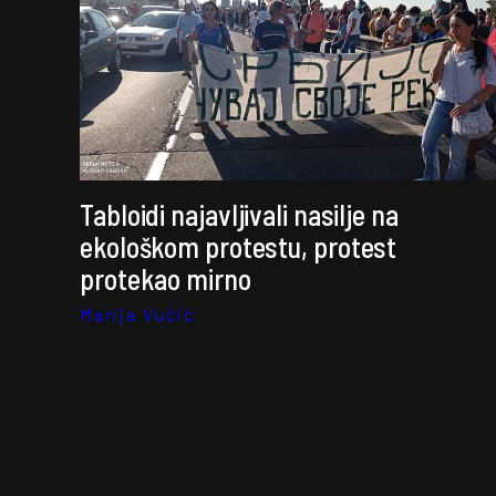
Tabloidi najavljivali nasilje na
ekološkom protestu, protest
protekao mirno
Marija Vučić