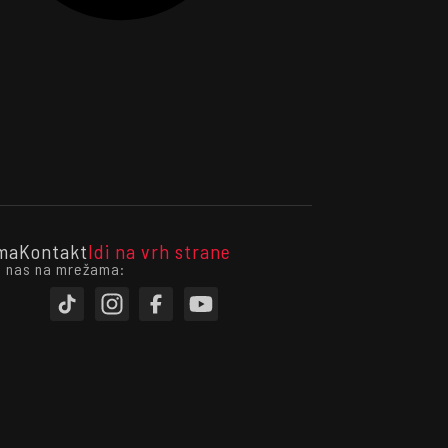
ma
Kontakt
Idi na vrh strane
i nas na mrežama: