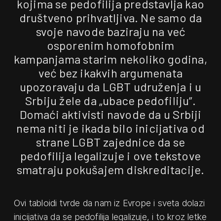
kojima se pedofilija predstavlja kao
društveno prihvatljiva. Ne samo da
svoje navode baziraju na već
osporenim homofobnim
kampanjama starim nekoliko godina,
već bez ikakvih argumenata
upozoravaju da LGBT udruženja i u
Srbiju žele da „ubace pedofiliju”.
Domaći aktivisti navode da u Srbiji
nema niti je ikada bilo inicijativa od
strane LGBT zajednice da se
pedofilija legalizuje i ove tekstove
smatraju pokušajem diskreditacije.
Ovi tabloidi tvrde da nam iz Evrope i sveta dolazi
inicijativa da se pedofilija legalizuje, i to kroz letke