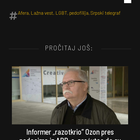
Afera
,
Lažna vest
,
LGBT
,
pedofilija
,
Srpski telegraf
PROČITAJ JOŠ:
Informer „razotkrio” Ozon pres