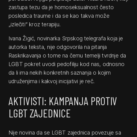
zastupa tezu da je homoseksualnost često
posledica traume i da se kao takva može
„izlečiti” kroz terapiju.
Ivana Žigić, novinarka Srpskog telegrafa koja je
autorka teksta, nije odgovorila na pitanja
Raskrikavanja o tome na čemu temelji tvrdnje da
LGBT pokret uvodi pedofiliju kod nas, odnosno
da li ima nekih konkretnih saznanja o kojim
udruženjima i kakvoj inicijativi je reč.
AKTIVISTI: KAMPANJA PROTIV
LGBT ZAJEDNICE
Nije novina da se LGBT zajednica povezuje sa