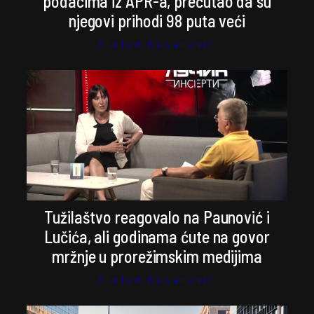
podacima iz APR-a, prećutao da su
njegovi prihodi 98 puta veći
Stefan Kosanović
Tužilaštvo reagovalo na Paunović i
Lučića, ali godinama ćute na govor
mržnje u prorežimskim medijima
Stefan Kosanović