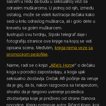
sasvim u redu da budu u seksualnoj vezi sa
odraslim muškarcima. U jednoj od njih, između
ostalog, može se videti ilustracija dečaka kako
sedi u krilu odraslog muškarca, ali i golo dete u
krevetu sa golim muškarcem.
Ilustrujući ovu tvrdnju, Srpski telegraf daje i
fotografiju stranice ove knjige na kojoj se vidi
opisana scena. Međutim,
knjiga nema veze sa
promocijom pedofilije
.
Naime, radi se o knjizi „
Alfie’s Hom
e” o dečaku
koga u porodici zapostavljaju, a koga ujak
seksualno zlostavlja. Dečak Alfi počinje da veruje
da je gej, da bi, nakon razgovora sa terapeutom,
shvatio da je njegovo uverenje posledica
zlostavljanja koje je preživeo od strane članova
porodice. Knjigu potpisuje autor Ričard Koen, koji