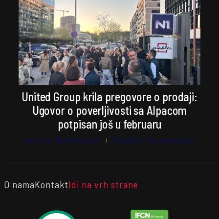
United Group krila pregovore o prodaji:
Ugovor o poverljivosti sa Alpacom
potpisan još u februaru
Vesna Radojević
i
Stefan Kosanović
O nama
Kontakt
Idi na vrh strane