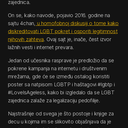
zajednica.
On se, kako navode, pojavio 2016. godine na
sajtu 4chan,
u homofobnoj diskusiji o tome kako
diskreditovati LGBT pokret i osporiti legitimnost
njihovih zahteva
. Ovaj sajt je, inače, čest izvor
lažnih vesti i internet prevara.
Jedan od učesnika rasprave je predložio da se
pokrene kampanja na internetu i društvenim
mrežama, gde će se između ostalog koristiti
poster sa natpisom LGBTP i haštagovi #lgbtp i
#LoveIsAgeless, kako bi izgledalo da se LGBT
zajednica zalaže za legalizaciju pedofilije.
Najstrašnije od svega je što postoje i knjige za
decu u kojima im se slikovito objašnjava da je