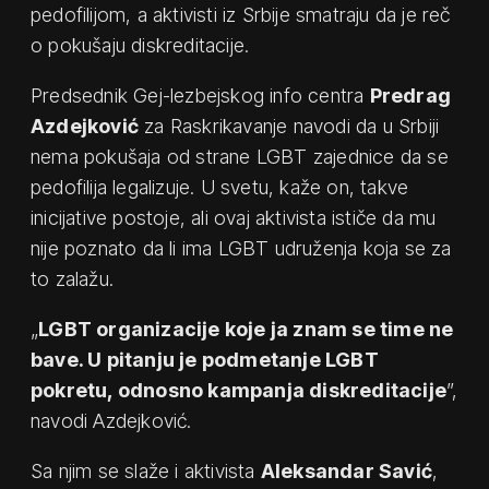
pedofilijom, a aktivisti iz Srbije smatraju da je reč
o pokušaju diskreditacije.
Predsednik Gej-lezbejskog info centra
Predrag
Azdejković
za Raskrikavanje navodi da u Srbiji
nema pokušaja od strane LGBT zajednice da se
pedofilija legalizuje. U svetu, kaže on, takve
inicijative postoje, ali ovaj aktivista ističe da mu
nije poznato da li ima LGBT udruženja koja se za
to zalažu.
„
LGBT organizacije koje ja znam se time ne
bave. U pitanju je podmetanje LGBT
pokretu, odnosno kampanja diskreditacije
”,
navodi Azdejković.
Sa njim se slaže i aktivista
Aleksandar Savić
,