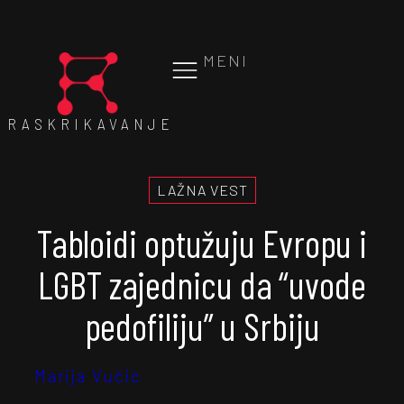
MENI
RASKRIKAVANJE
LAŽNA VEST
Tabloidi optužuju Evropu i
LGBT zajednicu da “uvode
pedofiliju” u Srbiju
Marija Vučić