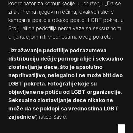
koordinator za komunikacije u udruženju „Da se
zna“. Prema njegovim rečima, ovakve i slične
kampanje postoje otkako postoji LGBT pokret u
Srbiji, ali da pedofilija nema veze sa seksualnom
orijentacijom niti vrednostima ovog pokreta.
„
Izražavanje pedofilije podrazumeva
distribuciju dečije pornografije i seksualno
zlostavljanje dece, što je apsolutno
neprihvatljivo, nelegalno i ne može biti deo
LGBT pokreta. Fotografije koje su
objavljene ne potiču od LGBT organizacije.
Seksualno zlostavljanje dece nikako ne
može da se poklopi sa vrednostima LGBT
zajednice
”, ističe Savić.