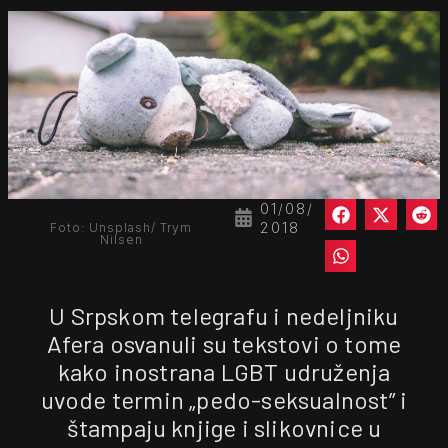
01/08/
2018
Foto: Unsplash/ Trym
Nilsen
U Srpskom telegrafu i nedeljniku
Afera osvanuli su tekstovi o tome
kako inostrana LGBT udruženja
uvode termin „pedo-seksualnost” i
štampaju knjige i slikovnice u