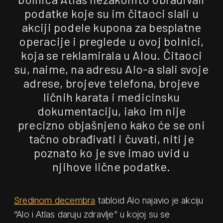
podatke koje su im čitaoci slali u
akciji podele kupona za besplatne
operacije i preglede u ovoj bolnici,
koja se reklamirala u Alou. Čitaoci
su, naime, na adresu Alo-a slali svoje
adrese, brojeve telefona, brojeve
ličnih karata i medicinsku
dokumentaciju, iako im nije
precizno objašnjeno kako će se oni
tačno obrađivati i čuvati, niti je
poznato ko je sve imao uvid u
njihove lične podatke.
Sredinom decembra
tabloid Alo najavio je akciju
“Alo i Atlas daruju zdravlje” u kojoj su se