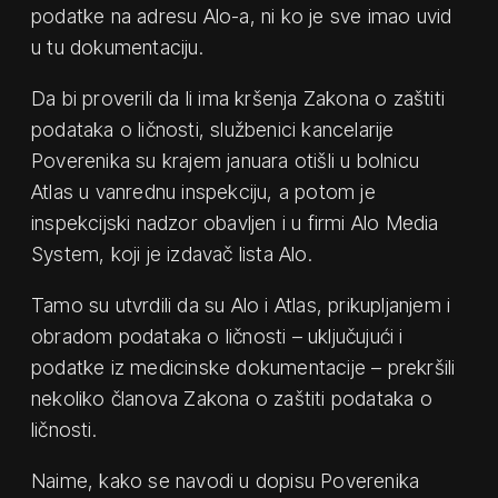
podatke na adresu Alo-a, ni ko je sve imao uvid
u tu dokumentaciju.
Da bi proverili da li ima kršenja Zakona o zaštiti
podataka o ličnosti, službenici kancelarije
Poverenika su krajem januara otišli u bolnicu
Atlas u vanrednu inspekciju, a potom je
inspekcijski nadzor obavljen i u firmi Alo Media
System, koji je izdavač lista Alo.
Tamo su utvrdili da su Alo i Atlas, prikupljanjem i
obradom podataka o ličnosti – uključujući i
podatke iz medicinske dokumentacije – prekršili
nekoliko članova Zakona o zaštiti podataka o
ličnosti.
Naime, kako se navodi u dopisu Poverenika