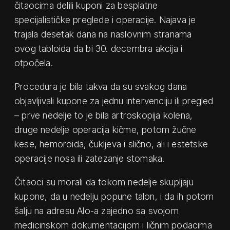
čitaocima delili kuponi za besplatne
specijalističke preglede i operacije. Najava je
trajala desetak dana na naslovnim stranama
ovog tabloida da bi 30. decembra akcija i
otpočela.
Procedura je bila takva da su svakog dana
objavljivali kupone za jednu intervenciju ili pregled
– prve nedelje to je bila artroskopija kolena,
druge nedelje operacija kičme, potom žučne
kese, hemoroida, čukljeva i slično, ali i estetske
operacije nosa ili zatezanje stomaka.
Čitaoci su morali da tokom nedelje skupljaju
kupone, da u nedelju popune talon, i da ih potom
šalju na adresu Alo-a zajedno sa svojom
medicinskom dokumentacijom i ličnim podacima