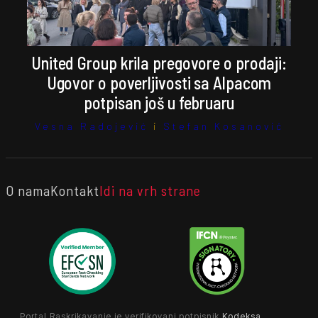
United Group krila pregovore o prodaji:
Ugovor o poverljivosti sa Alpacom
potpisan još u februaru
Vesna Radojević
i
Stefan Kosanović
O nama
Kontakt
Idi na vrh strane
Portal Raskrikavanje je verifikovani potpisnik
Kodeksa