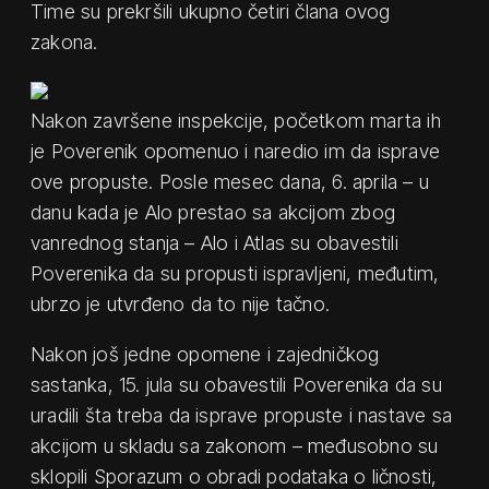
Time su prekršili ukupno četiri člana ovog
zakona.
Nakon završene inspekcije, početkom marta ih
je Poverenik opomenuo i naredio im da isprave
ove propuste. Posle mesec dana, 6. aprila – u
danu kada je Alo prestao sa akcijom zbog
vanrednog stanja – Alo i Atlas su obavestili
Poverenika da su propusti ispravljeni, međutim,
ubrzo je utvrđeno da to nije tačno.
Nakon još jedne opomene i zajedničkog
sastanka, 15. jula su obavestili Poverenika da su
uradili šta treba da isprave propuste i nastave sa
akcijom u skladu sa zakonom – međusobno su
sklopili Sporazum o obradi podataka o ličnosti,