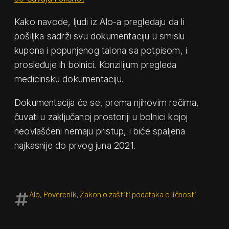
Kako navode, ljudi iz Alo-a pregledaju da li
pošiljka sadrži svu dokumentaciju u smislu
kupona i popunjenog talona sa potpisom, i
prosleđuje ih bolnici. Konzilijum pregleda
medicinsku dokumentaciju.
Dokumentacija će se, prema njihovim rečima,
čuvati u zaključanoj prostoriji u bolnici kojoj
neovlašćeni nemaju pristup, i biće spaljena
najkasnije do prvog juna 2021.
Alo
,
Poverenik
,
Zakon o zaštiti podataka o ličnosti