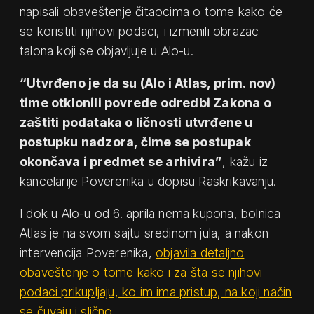
napisali obaveštenje čitaocima o tome kako će
se koristiti njihovi podaci, i izmenili obrazac
talona koji se objavljuje u Alo-u.
“Utvrđeno je da su (Alo i Atlas, prim. nov)
time otklonili povrede odredbi Zakona o
zaštiti podataka o ličnosti utvrđene u
postupku nadzora, čime se postupak
okončava i predmet se arhivira”
, kažu iz
kancelarije Poverenika u dopisu Raskrikavanju.
I dok u Alo-u od 6. aprila nema kupona, bolnica
Atlas je na svom sajtu sredinom jula, a nakon
intervencija Poverenika,
objavila detaljno
obaveštenje o tome kako i za šta se njihovi
podaci prikupljaju, ko im ima pristup, na koji način
se čuvaju i slično.