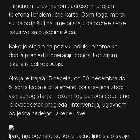
– imenom, prezimenom, adresom, brojem
telefona i brojem lične karte. Osim toga, morali
su da potpišu i da time pristaju da podele svoje
iskustvo sa čitaocima Aloa.
Kako je stajalo na pozivu, odluku o tome ko
dobija pregled ili operaciju donosi konzilijum
lekara iz bolnice Atlas.
Akcija je trajala 15 nedelja, od 30. decembra do
5. aprila kada je privremeno obustavljena zbog
vanrednog stanja. Tokom tog perioda dodeljeno
je dvadesetak pregleda i intervencija, uglavnom
po jedna nedeljno, a ređe i dve.
Ipak, nije poznato koliko je tačno ljudi slalo svoje