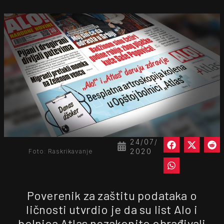
24/07/
2020
Foto: Raskrikavanje
Poverenik za zaštitu podataka o
ličnosti utvrdio je da su list Alo i
bolnica Atlas nezakonito obrađivali