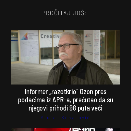
PROČITAJ JOŠ:
Informer „razotkrio” Ozon pres
podacima iz APR-a, prećutao da su
njegovi prihodi 98 puta veći
Stefan Kosanović