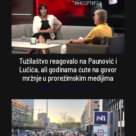
Tužilaštvo reagovalo na Paunović i
Lučića, ali godinama ćute na govor
mržnje u prorežimskim medijima
Stefan Kosanović