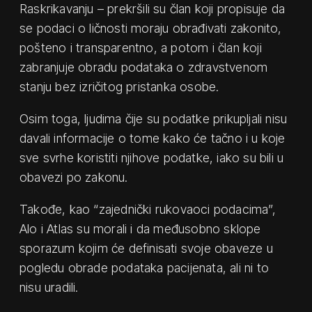
Raskrikavanju – prekršili su član koji propisuje da
se podaci o ličnosti moraju obrađivati zakonito,
pošteno i transparentno, a potom i član koji
zabranjuje obradu podataka o zdravstvenom
stanju bez izričitog pristanka osobe.
Osim toga, ljudima čije su podatke prikupljali nisu
davali informacije o tome kako će tačno i u koje
sve svrhe koristiti njihove podatke, iako su bili u
obavezi po zakonu.
Takođe, kao “zajednički rukovaoci podacima”,
Alo i Atlas su morali i da međusobno sklope
sporazum kojim će definisati svoje obaveze u
pogledu obrade podataka pacijenata, ali ni to
nisu uradili.