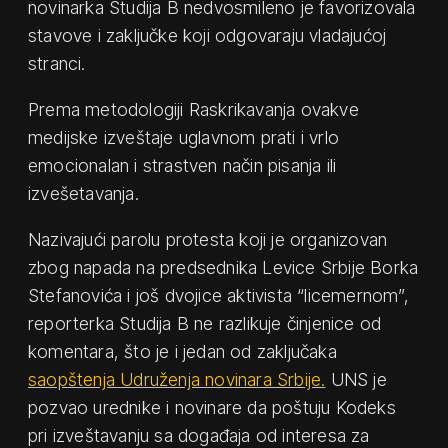
novinarka Studija B nedvosmileno je favorizovala
stavove i zaključke koji odgovaraju vladajućoj
stranci.
Prema metodologiji Raskrikavanja ovakve
medijske izveštaje uglavnom prati i vrlo
emocionalan i strastven način pisanja ili
izvešetavanja.
Nazivajući parolu protesta koji je organizovan
zbog napada na predsednika Levice Srbije Borka
Stefanovića i još dvojice aktivista “licemernom”,
reporterka Studija B ne razlikuje činjenice od
komentara, što je i jedan od zaključaka
saopštenja Udruženja novinara Srbije.
UNS je
pozvao urednike i novinare da poštuju Kodeks
pri izveštavanju sa događaja od interesa za