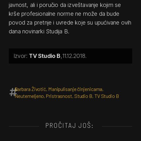
javnost, ali i poručio da izveštavanje kojim se
krše profesionalne norme ne može da bude
povod za pretnje i uvrede koje su upućivane ovih
dana novinarki Studija B.
TV Studio B
11.12.2018.
Barbara Životić
,
Manipulisanje činjenicama
,
Neutemeljeno
,
Pristrasnost
,
Studio B
,
TV Studio B
PROČITAJ JOŠ: