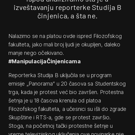
izveštavanju reporterke Studija B
činjenica, a šta ne.
Nalazimo se na platou ovde ispred Filozofskog
fakulteta, jako mali broj ljudi je okupljen, daleko
manje nego očekivano.
#ManipulacijaČinjenicama
Reporterka Studija B uključila se u program
emisije „Panorama” u 20 časova sa Studentskog
trga, kada je protest već bio završen. Protestna
šetnja je u 18 časova krenula od platoa
Filozofskog fakulteta, a učesnici su išli do zgrade
Skupštine i RTS-a, gde se protest završio.
Stoga, na početnoj tački protestne šetnje u
vreme televizijskog uključenja ove novinarke nije