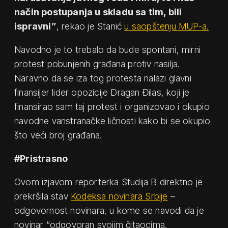
način postupanja u skladu sa tim, bili
ispravni”
, rekao je Stanić
u saopštenju MUP-a.
Navodno je to trebalo da bude spontani, mirni
protest pobunjenih građana protiv nasilja.
Naravno da se iza tog protesta nalazi glavni
finansijer lider opozicije Dragan Đilas, koji je
finansirao sam taj protest i organizovao i okupio
navodne vanstranačke ličnosti kako bi se okupio
što veći broj građana.
#Pristrasno
Ovom izjavom reporterka Studija B direktno je
prekršila stav
Kodeksa novinara Srbije
–
odgovornost novinara, u kome se navodi da je
novinar “odgovoran svojim čitaocima,