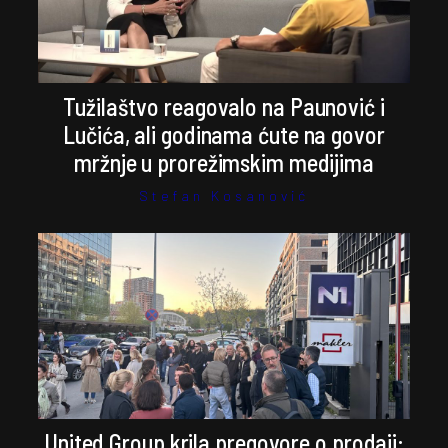
Tužilaštvo reagovalo na Paunović i
Lučića, ali godinama ćute na govor
mržnje u prorežimskim medijima
Stefan Kosanović
United Group krila pregovore o prodaji: