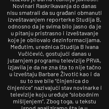
Novinari Raskrikavanja do danas
nisu smatrali da su građani obmanuti
izveštavanjem reporterke Studija B,
odnosno da je svima bilo jasno da je
u pitanju pristrasno i izveštavanje
koje je obilovalo dezinformacijama.
Međutim, urednica Studija B Ivana
Vučićević, gostujući danas u
jutarnjem programu televizije PRVA,
izjavila je da ne zna šta to nije tačno
u izveštaju Barbare Životić kao i da
su to sve bile “činjenica do
činjenice” nazivajući stav novinarke i
televizije koju uređuje “slobodnim
mišljenjem”. Zbog toga, u tekstu
ispod analiziramo šta je u