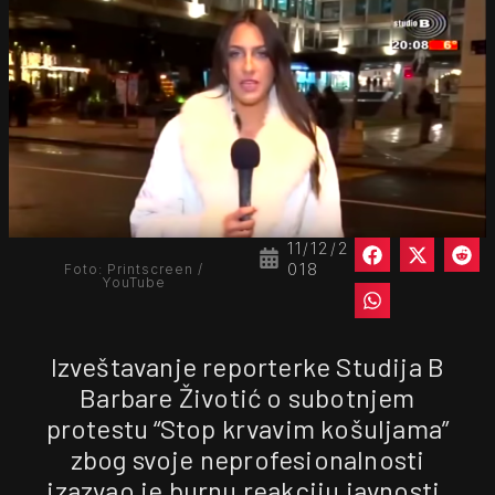
11/12/2
018
Foto: Printscreen /
YouTube
Izveštavanje reporterke Studija B
Barbare Životić o subotnjem
protestu “Stop krvavim košuljama”
zbog svoje neprofesionalnosti
izazvao je burnu reakciju javnosti.