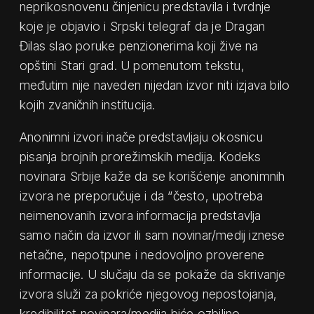
neprikosnovenu činjenicu predstavila i tvrdnje
koje je objavio i Srpski telegraf da je Dragan
Đilas slao poruke penzionerima koji žive na
opštini Stari grad. U pomenutom tekstu,
međutim nije naveden nijedan izvor niti izjava bilo
kojih zvaničnih institucija.
Anonimni izvori inače predstavljaju okosnicu
pisanja brojnih prorežimskih medija. Kodeks
novinara Srbije kaže da se korišćenje anonimnih
izvora ne preporučuje i da “često, upotreba
neimenovanih izvora informacija predstavlja
samo način da izvor ili sam novinar/medij iznese
netačne, nepotpune i nedovoljno proverene
informacije. U slučaju da se pokaže da skrivanje
izvora služi za pokriće njegovog nepostojanja,
kredibilitet novinara/medija biće ozbiljno