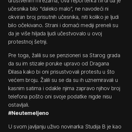
društvenim mrežama, ova reporterka tvrdi da je
učesnika bilo “daleko malo”, ne navodeći ni
okviran broj prisutnih učesnika, niti koliko je ljudi
bilo očekivano. Strani i domaći mediji preneli su
da je više hiljada ljudi učestvovalo u ovoj
protestnoj šetnji.
Pre toga, žalili su se penzioneri sa Starog grada
da su im stizale poruke upravo od Dragana
Đilasa kako bi oni prisustvovali protestu u što
većem broju. Žalili su se da su ih uznemiravali u
kasnim satima i odakle njima zapravo njihov broj
telefona pošto oni svoje podatke nigde nisu
ostavljali.
#Neutemeljeno
U svom javljanju uživo novinarka Studija B je kao