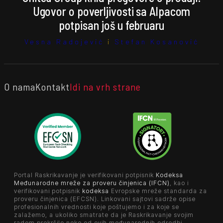
Ugovor o poverljivosti sa Alpacom
potpisan još u februaru
Vesna Radojević
i
Stefan Kosanović
O nama
Kontakt
Idi na vrh strane
Portal Raskrikavanje je verifikovani potpisnik
Kodeksa
Međunarodne mreže za proveru činjenica (IFCN)
, kao i
verifikovani potpisnik
kodeksa
Evropske mreže standarda za
proveru činjenica (EFCSN). Linkovani sajtovi sadrže opise
profesionalnih vrednosti koje poštujemo i za koje se
zalažemo, a ukoliko smatrate da je Raskrikavanje svojim
radom prekršilo neke od ovih međunarodnih odredbi,