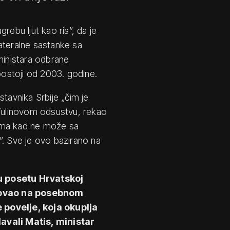
rebu ljut kao ris”, da je
ateralne sastanke sa
ministara odbrane
 postoji od 2003. godine.
tavnika Srbije „čim je
 Vulinovom odsustvu, rekao
gima kad ne može sa
”. Sve je ovo bazirano na
nu posetu Hrvatskoj
tvovao na posebnom
povelje, koja okuplja
vali Matis, ministar