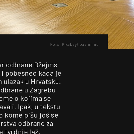
Foto: Pixabay/ pashminu
tar odbrane Džejms
a i pobesneo kada je
n ulazak u Hrvatsku.
odbrane u Zagrebu
 teme o kojima se
vali. Ipak, u tekstu
 o kome pišu još se
arstva odbrane za
 tvrdnje laž.