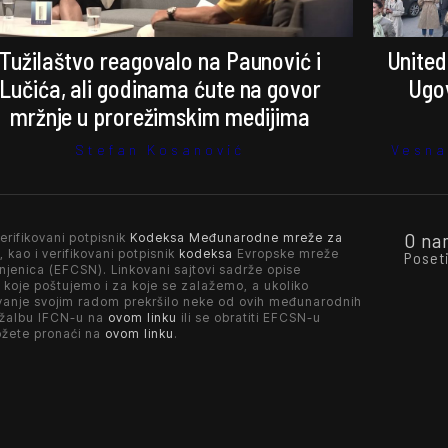
Tužilaštvo reagovalo na Paunović i
United
Lučića, ali godinama ćute na govor
Ugov
mržnje u prorežimskim medijima
Stefan Kosanović
Vesna
O na
erifikovani potpisnik
Kodeksa Međunarodne mreže za
, kao i verifikovani potpisnik
kodeksa
Evropske mreže
Poset
njenica (EFCSN). Linkovani sajtovi sadrže opise
 koje poštujemo i za koje se zalažemo, a ukoliko
vanje svojim radom prekršilo neke od ovih međunarodnih
 žalbu IFCN-u na
ovom linku
ili se obratiti EFCSN-u
ožete pronaći na
ovom linku
.