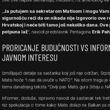
„
Ja putujem sa sekretarom Matisom i mogu Vam
sigurnošću reći da on nikada nije izgovorio ove reč
Hrvatskoj i neće biti tamo još nekoliko dana. Ove 
potpuna laž
“, navodi predstavnik Pentagona
Erik Pa
PRORICANJE BUDUĆNOSTI VS INFOR
JAVNOM INTERESU
Izmišljajući detalje sa sastanka koji još nije održan, Srps
Matis hoće “i nas da uvuče u NATO”. Na istom tragu je 
tema današnjeg teksta “Divlji pas Matis gura Srbiju u N
Informer, doduše, ispravno navodi da sastanak tek treba
niz spekulacija o tome kako Matis dolazi na Balkan sa 