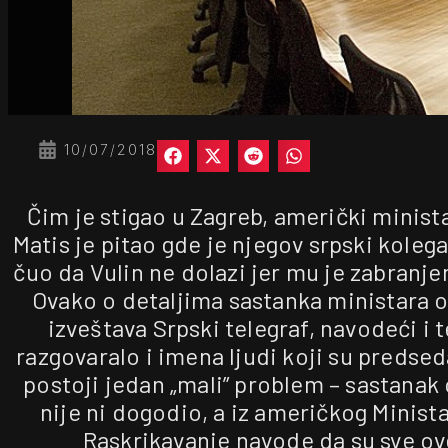
10/07/2018
Čim je stigao u Zagreb, američki minis
Matis je pitao gde je njegov srpski koleg
čuo da Vulin ne dolazi jer mu je zabranje
Ovako o detaljima sastanka ministara 
izveštava Srpski telegraf, navodeći i
razgovaralo i imena ljudi koji su predseda
postoji jedan „mali” problem – sastanak
nije ni dogodio, a iz američkog Minist
Raskrikavanje navode da su sve ove