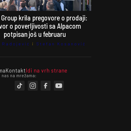
 Group krila pregovore o prodaji:
or o poverljivosti sa Alpacom
potpisan još u februaru
 Radojević
i
Stefan Kosanović
ma
Kontakt
Idi na vrh strane
i nas na mrežama: