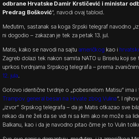
odbrane Hrvatske Damir Krstičević i ministar o
Predrag Bošković
“, navodi ovaj tabloid.
Međutim, sastanak sa koga Srpski telegraf navodno „iz
ni dogodio – zakazan je tek za petak 13. jul.
Matis, kako se navodi na sajtu
američkog
kao i
hrvatsk
Zagreb dolazi tek nakon samita NATO u Briselu koji se t
uprkos tvrdnjama Srpskog telegrafa – prema zvanični
12. jula
.
Gotovo identične tvrdnje o „pobesnelom Matisu” ima i t
Trampov general besan na Hrvate zbog Vulina
”. I njiho
„izvor” Srpskog telegrafa – da je Matis otkazao sve bil
rekao da ne želi da se vidi ni sa kim ako ne može sa li
Balkanu, kao i da je navodno pitao čime je to Vulin toli
Sve ove napise demantuju, međutim, i iz američkog Min