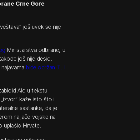
dbrane Crne Gore
veštava“ još uvek se nije
og
Ministarstva odbrane, u
akođe još nije desio,
m najavama
biće održan 11. i
abloid Alo u tekstu
v „izvor” kaže isto što i
ateralne sastanke, da je
derom najjače vojske na
ko uplašio Hrvate.
istarstva odbrane.