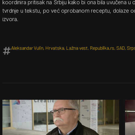
koordinira pritisak na Srbiju kako bi ona bila uvučena u 
tvrdnje u tekstu, po već oprobanom receptu, dolaze o
izvora.
Aleksandar Vulin
,
Hrvatska
,
Lažna vest
,
Republika.rs
,
SAD
,
Srps