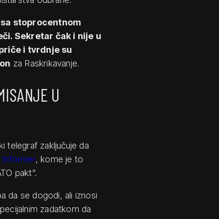
 sa stoprocentnom
i. Sekretar čak i nije u
priče i tvrdnje su
hon
za Raskrikavanje.
MISANJE U
ki telegraf zaključuje da
i
Informer
, kome je to
ATO pakt”.
 da se dogodi, ali iznosi
specijalnim zadatkom da