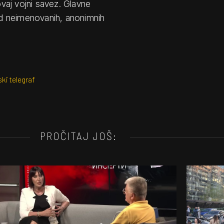
ovaj vojni savez. Glavne
d neimenovanih, anonimnih
ki telegraf
PROČITAJ JOŠ: