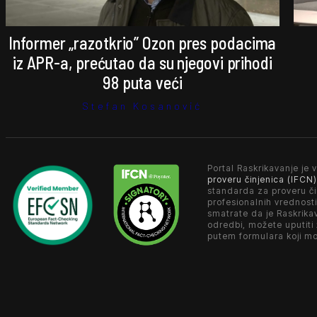
Informer „razotkrio” Ozon pres podacima
iz APR-a, prećutao da su njegovi prihodi
98 puta veći
Stefan Kosanović
Portal Raskrikavanje je v
proveru činjenica (IFCN)
standarda za proveru či
profesionalnih vrednosti
smatrate da je Raskrika
odredbi, možete uputiti
putem formulara koji m