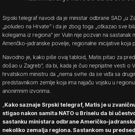
Srpski telegraf navodi da je ministar odbrane SAD „u Zag
„poludeo na Hrvate” i da je zbog toga „otkazao sve bil
kolegama iz regiona” jer Vulin nije pozvan na sastanak 
Američko-jadranske povelje, regionalne inicijative koja
Navodno je, kako piše ovaj tabloid, Matis pitao za preds
došao u Zagreb”, da bi, kada je čuo neprijatne vesti o
hrvatskom ministru da „nema svrhe da se viđa sa dru
predstavnikom zemlje koja ima najjaču vojsku u regionu
anonimnim izvorima.
„
Kako saznaje Srpski telegraf, Matis je u zvanič
stigao nakon samita NATO u Briselu da bi učes
sastanku ministara odbrane Američko-jadranske 
nekoliko zemalja regiona. Sastankom su predseda