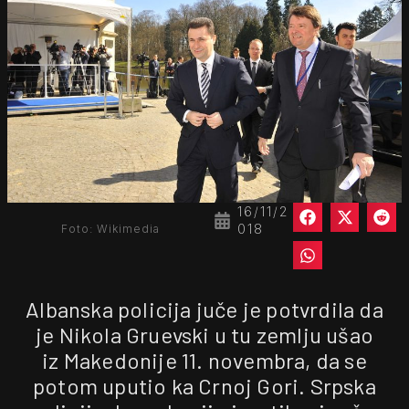
16/11/2
018
Foto: Wikimedia
Albanska policija juče je potvrdila da
je Nikola Gruevski u tu zemlju ušao
iz Makedonije 11. novembra, da se
potom uputio ka Crnoj Gori. Srpska