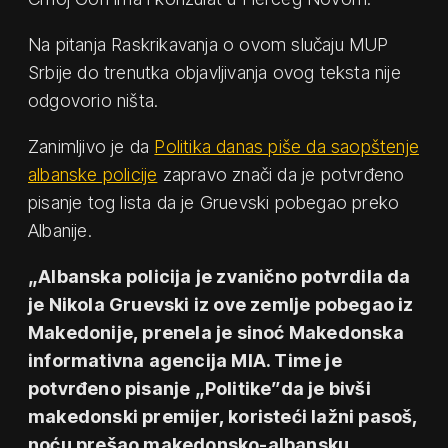
Na pitanja Raskrikavanja o ovom slučaju MUP
Srbije do trenutka objavljivanja ovog teksta nije
odgovorio ništa.
Zanimljivo je da
Politika danas piše da saopštenje
albanske policije
zapravo znači da je potvrđeno
pisanje tog lista da je Gruevski pobegao preko
Albanije.
„Albanska policija je zvanično potvrdila da
je Nikola Gruevski iz ove zemlje pobegao iz
Makedonije, prenela je sinoć Makedonska
informativna agencija MIA. Time je
potvrđeno pisanje „Politike”da je bivši
makedonski premijer, koristeći lažni pasoš,
noću prešao makedonsko-albansku