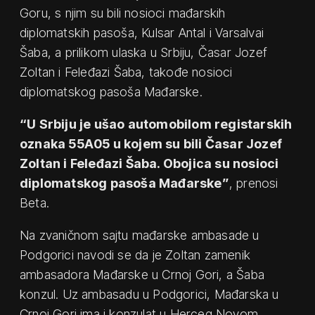
Goru, s njim su bili nosioci mađarskih
diplomatskih pasoša, Kulsar Antal i Varsalvai
Šaba, a prilikom ulaska u Srbiju, Časar Jozef
Zoltan i Feleđazi Šaba, takođe nosioci
diplomatskog pasoša Mađarske.
“U Srbiju je ušao automobilom registarskih
oznaka 55A05 u kojem su bili Časar Jozef
Zoltan i Feleđazi Šaba. Obojica su nosioci
diplomatskog pasoša Mađarske”
, prenosi
Beta.
Na zvaničnom sajtu mađarske ambasade u
Podgorici navodi se da je Zoltan zamenik
ambasadora Mađarske u Crnoj Gori, a Šaba
konzul. Uz ambasadu u Podgorici, Mađarska u
Crnoj Gori ima i konzulat u Herceg Novom.