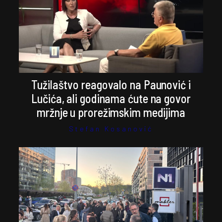
Tužilaštvo reagovalo na Paunović i
Lučića, ali godinama ćute na govor
mržnje u prorežimskim medijima
Stefan Kosanović