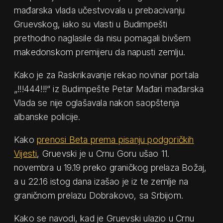
mađarska vlada učestvovala u prebacivanju
Gruevskog, iako su vlasti u Budimpešti
prethodno naglasile da nisu pomagali bivšem
makedonskom premijeru da napusti zemlju.
Kako je za Raskrikavanje rekao novinar portala
„!!!444!!!“ iz Budimpešte Petar Mađari mađarska
Vlada se nije oglašavala nakon saopštenja
albanske policije.
Kako
prenosi Beta prema pisanju podgoričkih
Vijesti
, Gruevski je u Crnu Goru ušao 11.
novembra u 19.19 preko graničkog prelaza Božaj,
a u 22.16 istog dana izašao je iz te zemlje na
graničnom prelazu Dobrakovo, sa Srbijom.
Kako se navodi, kad je Gruevski ulazio u Crnu