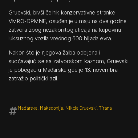
Gruevski, bivši čelnik konzervativne stranke
VMRO-DPMNE, osuđen je u maju na dve godine
zatvora zbog nezakonitog uticaja na kupovinu
luksuznog vozila vrednog 600 hiljada evra.
Nakon što je njegova žalba odbijena i
suočavajući se sa zatvorskom kaznom, Gruevski
je pobegao u Mađarsku gde je 13. novembra
zatražio politički azil.
Mađarska
,
Makedonija
,
Nikola Gruevski
,
Tirana