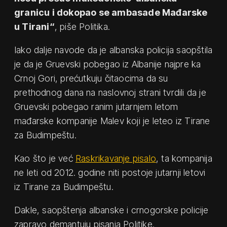
granicu i dokopao se ambasade Mađarske
u Tirani“
, piše Politika.
Iako dalje navode da je albanska policija saopštila
je da je Gruevski pobegao iz Albanije najpre ka
Crnoj Gori, prećutkuju čitaocima da su
prethodnog dana na naslovnoj strani tvrdili da je
Gruevski pobegao ranim jutarnjem letom
mađarske kompanije Malev koji je leteo iz Tirane
za Budimpeštu.
Kao što je već
Raskrikavanje pisalo
, ta kompanija
ne leti od 2012. godine niti postoje jutarnji letovi
iz Tirane za Budimpeštu.
Dakle, saopštenja albanske i crnogorske policije
zapravo demantuju pisanja Politike.