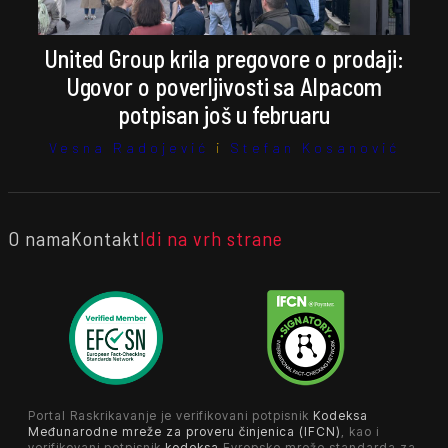
United Group krila pregovore o prodaji:
Ugovor o poverljivosti sa Alpacom
potpisan još u februaru
Vesna Radojević
i
Stefan Kosanović
O nama
Kontakt
Idi na vrh strane
Portal Raskrikavanje je verifikovani potpisnik
Kodeksa
Međunarodne mreže za proveru činjenica (IFCN)
, kao i
verifikovani potpisnik
kodeksa
Evropske mreže standarda za