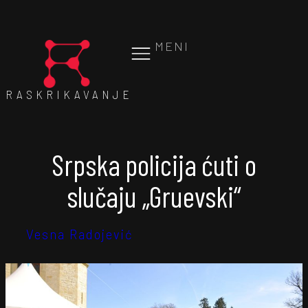
MENI
RASKRIKAVANJE
Srpska policija ćuti o
slučaju „Gruevski“
Vesna Radojević