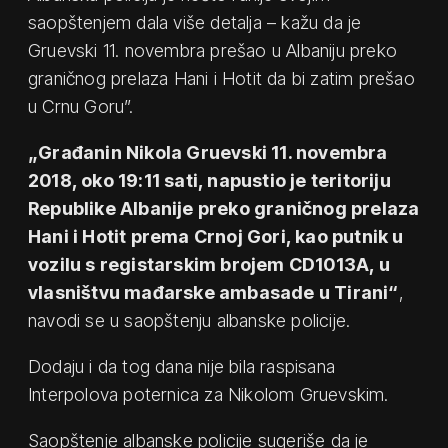
saopštenjem dala više detalja – kažu da je
Gruevski 11. novembra prešao u Albaniju preko
graničnog prelaza Hani i Hotit da bi zatim prešao
u Crnu Goru”.
„Građanin Nikola Gruevski 11. novembra
2018, oko 19:11 sati, napustio je teritoriju
Republike Albanije preko graničnog prelaza
Hani i Hotit prema Crnoj Gori, kao putnik u
vozilu s registarskim brojem CD1013A, u
vlasništvu mađarske ambasade u Tirani“
,
navodi se u saopštenju albanske policije.
Dodaju i da tog dana nije bila raspisana
Interpolova poternica za Nikolom Gruevskim.
Saopštenje albanske policije sugeriše da je