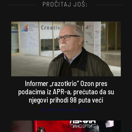
PROČITAJ JOŠ:
Informer „razotkrio” Ozon pres
podacima iz APR-a, prećutao da su
njegovi prihodi 98 puta veći
Stefan Kosanović