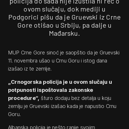
policija do sada nije izustila ni reč o
ovom slučaju, dok mediji u
Podgorici pišu da je Gruevski iz Crne
Gore otišao u Srbiju, pa dalje u
Mađarsku.
MUP Crne Gore sinoć je saopštio da je Gruevski
11. novembra ušao u Crnu Goru i istog dana
izašao iz te zemlje.
„Crnogorska policija je u ovom slučaju u
potpunosti ispoštovala zakonske
procedure“,
šturo dodaju bez detalja u koju
zemlju je Gruevski izašao kada je napustio Crnu
Goru.
Albanska policija je nešto ranije svojim