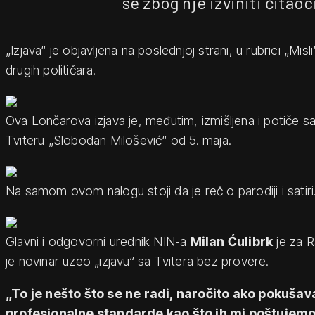
se zbog nje izviniti čitao
„Izjava“ je objavljena na poslednjoj strani, u rubrici „Mis
drugih političara.
Ova Lončarova izjava je, međutim, izmišljena i potiče sa
Tviteru „Slobodan Milošević“ od 5. maja.
Na samom ovom nalogu stoji da je reč o parodiji i satiri
Glavni i odgovorni urednik NIN-a
Milan Ćulibrk
je za R
je novinar uzeo „izjavu“ sa Tvitera bez provere.
„To je nešto što se ne radi, naročito ako pokušav
profesionalne standarde kao što ih mi poštujemo