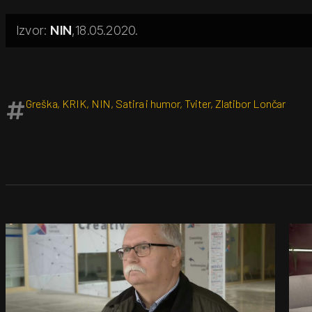
NIN
18.05.2020.
Greška
,
KRIK
,
NIN
,
Satira i humor
,
Tviter
,
Zlatibor Lončar