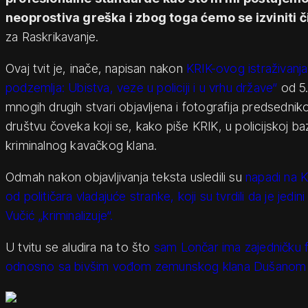
neoprostiva greška i zbog toga ćemo se izviniti 
za Raskrikavanje.
Ovaj tvit je, inače, napisan nakon
KRIK-ovog istraživanj
podzemlja: Ubistva, veze u policiji i u vrhu države“
od 5.
mnogih drugih stvari objavljena i fotografija predsednik
društvu čoveka koji se, kako piše KRIK, u policijskoj ba
kriminalnog kavačkog klana.
Odmah nakon objavljivanja teksta usledili su
napadi na K
od političara vladajuće stranke, koji su tvrdili da je jedini
Vučić „kriminalizuje“.
U tvitu se aludira na to što
sam Lončar ima zajedničku f
odnosno sa bivšim vođom zemunskog klana Dušanom 