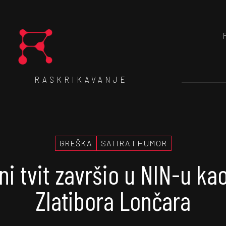
RASKRIKAVANJE
GREŠKA
SATIRA I HUMOR
ni tvit završio u NIN-u ka
Zlatibora Lončara