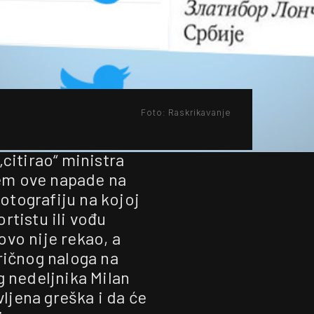
Foto: Raskrikavanje
„citirao“ ministra
mem ove napade na
fotografiju na kojoj
rtistu ili vođu
ovo nije rekao, a
ričnog naloga na
g nedeljnika Milan
vljena greška i da će