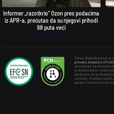
Informer „razotkrio” Ozon pres podacima
iz APR-a, prećutao da su njegovi prihodi
98 puta veći
Stefan Kosanović
Portal Raskrikavanje je v
proveru činjenica (IFCN)
standarda za proveru či
profesionalnih vrednosti
smatrate da je Raskrika
odredbi, možete uputiti
putem formulara koji m