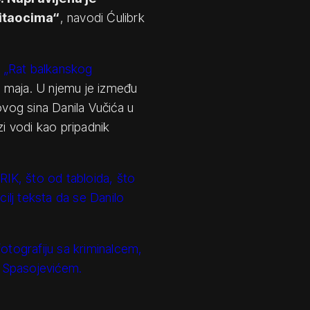
čitaocima“
, navodi Ćulibrk
a „Rat balkanskog
 maja. U njemu je između
ovog sina Danila Vučića u
zi vodi kao pripadnik
RIK, što od tabloida, što
 cilj teksta da se Danilo
otografiju sa kriminalcem,
Spasojevićem.