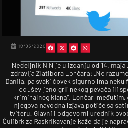
18/05/2020
Nedeljnik NIN je u izdanju od 14. maja 
zdravlja Zlatibora Lončara: „Ne razu
Danila, pa svaki čovek sigurno ima neku 
oduševljeno grli nekog pevača ili spo
kriminalnog klana“. Lončar, međutim, 
njegova navodna izjava potiče sa sati
tviteru. Glavni i odgovorni urednik ovo
Ćulibrk za Raskrikavanje kaže da je napra