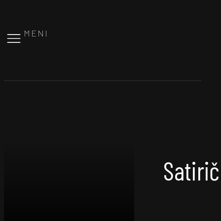
MENI
Satirič