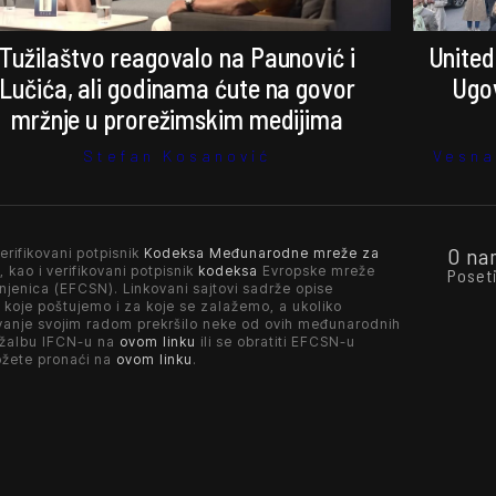
Tužilaštvo reagovalo na Paunović i
United
Lučića, ali godinama ćute na govor
Ugov
mržnje u prorežimskim medijima
Stefan Kosanović
Vesna
O na
erifikovani potpisnik
Kodeksa Međunarodne mreže za
, kao i verifikovani potpisnik
kodeksa
Evropske mreže
Poset
njenica (EFCSN). Linkovani sajtovi sadrže opise
 koje poštujemo i za koje se zalažemo, a ukoliko
vanje svojim radom prekršilo neke od ovih međunarodnih
 žalbu IFCN-u na
ovom linku
ili se obratiti EFCSN-u
ožete pronaći na
ovom linku
.