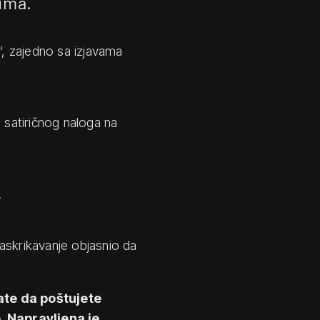
cima.
li“, zajedno sa izjavama
 satiričnog naloga na
.
askrikavanje objasnio da
ate da poštujete
. Napravljena je