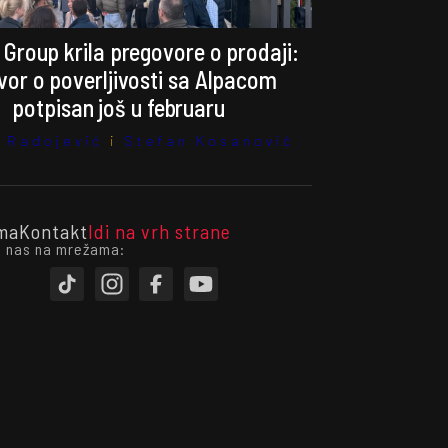
 Group krila pregovore o prodaji:
or o poverljivosti sa Alpacom
potpisan još u februaru
 Radojević
i
Stefan Kosanović
ma
Kontakt
Idi na vrh strane
i nas na mrežama: