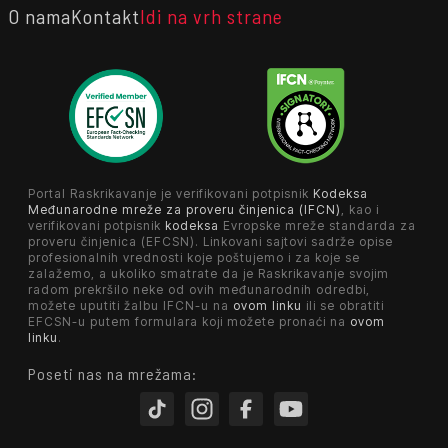
O nama
Kontakt
Idi na vrh strane
Portal Raskrikavanje je verifikovani potpisnik
Kodeksa
Međunarodne mreže za proveru činjenica (IFCN)
, kao i
verifikovani potpisnik
kodeksa
Evropske mreže standarda za
proveru činjenica (EFCSN). Linkovani sajtovi sadrže opise
profesionalnih vrednosti koje poštujemo i za koje se
zalažemo, a ukoliko smatrate da je Raskrikavanje svojim
radom prekršilo neke od ovih međunarodnih odredbi,
možete uputiti žalbu IFCN-u na
ovom linku
ili se obratiti
EFCSN-u putem formulara koji možete pronaći na
ovom
linku
.
Poseti nas na mrežama: