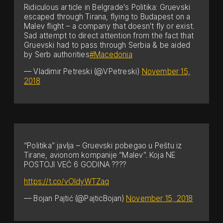
Ridiculous article in Belgrade's Politika: Gruevski
escaped through Tirana, flying to Budapest on a
Malev flight – a company that doesn't fly or exist.
Sad attempt to direct attention from the fact that
Gruevski had to pass through Serbia & be aided
by Serb authorities
#Macedonia
— Vladimir Petreski (@VPetreski)
November 15,
2018
“Politika” javlja – Gruevski pobegao u Peštu iz
Tirane, avionom kompanije “Malev”. Koja NE
POSTOJI VEĆ 6 GODINA ????
https://t.co/vOldyWTZaq
— Bojan Pajtić (@PajticBojan)
November 15, 2018