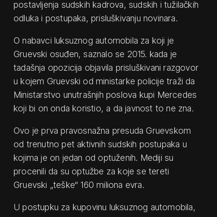
postavljenja sudskih kadrova, sudskih i tužilačkih
odluka i postupaka, prisluškivanju novinara.
O nabavci luksuznog automobila za koji je
Gruevski osuđen, saznalo se 2015. kada je
tadašnja opozicija objavila prisluškivani razgovor
u kojem Gruevski od ministarke policije traži da
Ministarstvo unutrašnjih poslоva kupi Mercedes
koji bi on onda koristio, a da javnost to ne zna.
Ovo je prva pravosnažna presuda Gruevskom
od trenutno pet aktivnih sudskih postupaka u
kojima je on jedan od optuženih. Mediji su
procenili da su optužbe za koje se tereti
Gruevski „teške“ 160 miliona evra.
U postupku za kupovinu luksuznog automobila,