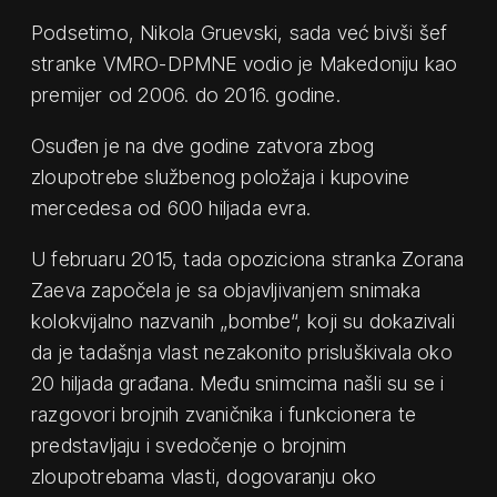
Podsetimo, Nikola Gruevski, sada već bivši šef
stranke VMRO-DPMNE vodio je Makedoniju kao
premijer od 2006. do 2016. godine.
Osuđen je na dve godine zatvora zbog
zloupotrebe službenog položaja i kupovine
mercedesa od 600 hiljada evra.
U februaru 2015, tada opoziciona stranka Zorana
Zaeva započela je sa objavljivanjem snimaka
kolokvijalno nazvanih „bombe“, koji su dokazivali
da je tadašnja vlast nezakonito prisluškivala oko
20 hiljada građana. Među snimcima našli su se i
razgovori brojnih zvaničnika i funkcionera te
predstavljaju i svedočenje o brojnim
zloupotrebama vlasti, dogovaranju oko