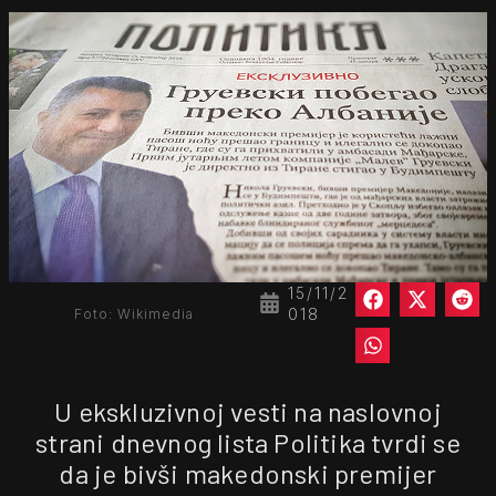
15/11/2
018
Foto: Wikimedia
U ekskluzivnoj vesti na naslovnoj
strani dnevnog lista Politika tvrdi se
da je bivši makedonski premijer