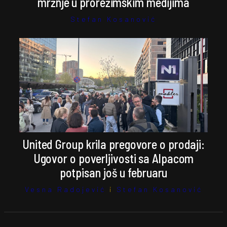
mržnje u prorežimskim medijima
Stefan Kosanović
United Group krila pregovore o prodaji:
Ugovor o poverljivosti sa Alpacom
potpisan još u februaru
Vesna Radojević
i
Stefan Kosanović