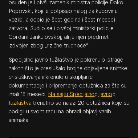
osuđen je i bivši zamenik ministra policije Đoko
Popovski, koji je potpisao nalog za kupovinu
vozila, a dobio je šest godina i šest meseci
zatvora. Sudilo se i bivšoj ministarki policije
Gordani Jankulovskoj, ali je njen predmet
izdvojen zbog „rizične trudnoće”.
Specijalno javno tužilaštvo je pokrenulo istrage
nakon što je preslušalo brojne objavljene snimke
prisluškivanja ii krenulo u skupljanje
dokumentacije i pripremanje optužnica za šta su
imali 18 meseci.
Na sajtu Specijalnog javnog
tužilaštva
trenutno se nalazi 20 optužnica koje su
podigli u svom radu na obradi objavljivanih
snimaka.