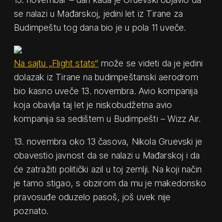
se nalazi u Mađarskoj, jedini let iz Tirane za
Budimpeštu tog dana bio je u pola 11 uveče.
Na sajtu „Flight stats“
može se videti da je jedini
dolazak iz Tirane na budimpeštanski aerodrom
bio kasno uveče 13. novembra. Avio kompanija
koja obavlja taj let je niskobudžetna avio
kompanija sa sedištem u Budimpešti – Wizz Air.
13. novembra oko 13 časova, Nikola Gruevski je
obavestio javnost da se nalazi u Mađarskoj i da
će zatražiti politički azil u toj zemlji. Na koji način
je tamo stigao, s obzirom da mu je makedonsko
pravosuđe oduzelo pasoš, još uvek nije
poznato.