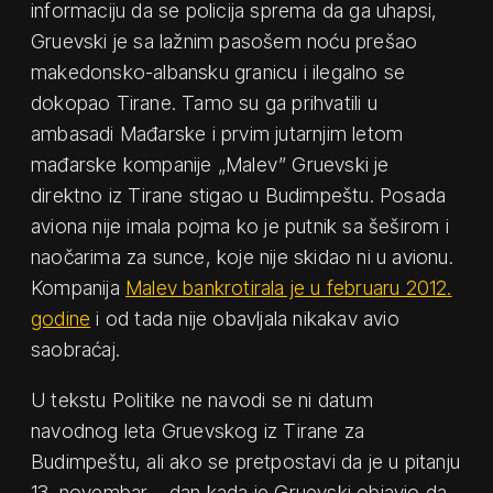
informaciju da se policija sprema da ga uhapsi,
Gruevski je sa lažnim pasošem noću prešao
makedonsko-albansku granicu i ilegalno se
dokopao Tirane. Tamo su ga prihvatili u
ambasadi Mađarske i prvim jutarnjim letom
mađarske kompanije „Malev” Gruevski je
direktno iz Tirane stigao u Budimpeštu. Posada
aviona nije imala pojma ko je putnik sa šeširom i
naočarima za sunce, koje nije skidao ni u avionu.
Kompanija
Malev bankrotirala je u februaru 2012.
godine
i od tada nije obavljala nikakav avio
saobraćaj.
U tekstu Politike ne navodi se ni datum
navodnog leta Gruevskog iz Tirane za
Budimpeštu, ali ako se pretpostavi da je u pitanju
13. novembar – dan kada je Gruevski objavio da