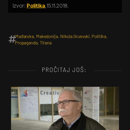
Politika
15.11.2018.
Mađarska
,
Makedonija
,
Nikola Gruevski
,
Politika
,
Propaganda
,
Tirana
PROČITAJ JOŠ: