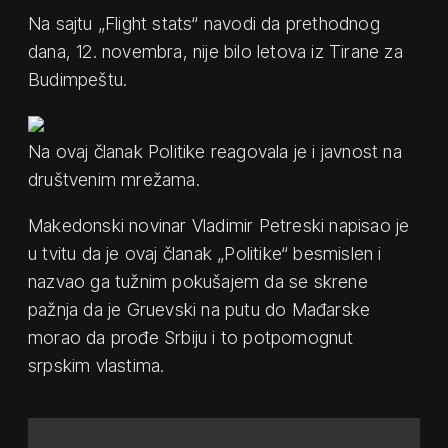
Na sajtu „Flight stats“ navodi da prethodnog
dana, 12. novembra, nije bilo letova iz Tirane za
Budimpeštu.
Na ovaj članak Politike reagovala je i javnost na
društvenim mrežama.
Makedonski novinar Vladimir Petreski napisao je
u tvitu da je ovaj članak „Politike“ besmislen i
nazvao ga tužnim pokušajem da se skrene
pažnja da je Gruevski na putu do Mađarske
morao da prođe Srbiju i to potpomognut
srpskim vlastima.