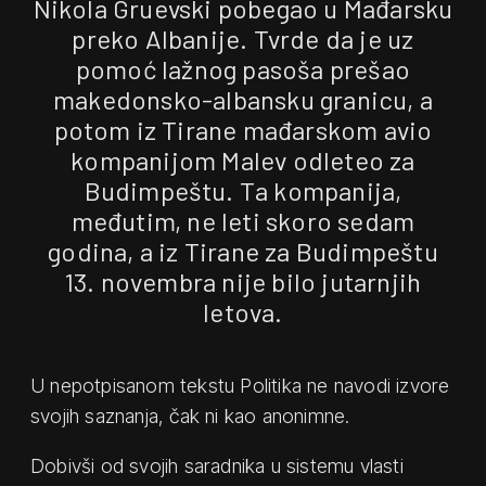
Nikola Gruevski pobegao u Mađarsku
preko Albanije. Tvrde da je uz
pomoć lažnog pasoša prešao
makedonsko-albansku granicu, a
potom iz Tirane mađarskom avio
kompanijom Malev odleteo za
Budimpeštu. Ta kompanija,
međutim, ne leti skoro sedam
godina, a iz Tirane za Budimpeštu
13. novembra nije bilo jutarnjih
letova.
U nepotpisanom tekstu Politika ne navodi izvore
svojih saznanja, čak ni kao anonimne.
Dobivši od svojih saradnika u sistemu vlasti