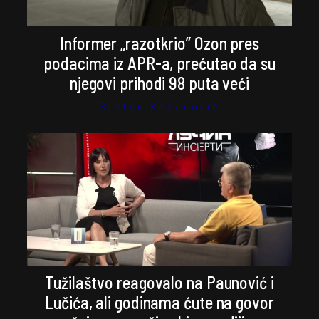
Informer „razotkrio” Ozon pres
podacima iz APR-a, prećutao da su
njegovi prihodi 98 puta veći
Stefan Kosanović
Tužilaštvo reagovalo na Paunović i
Lučića, ali godinama ćute na govor