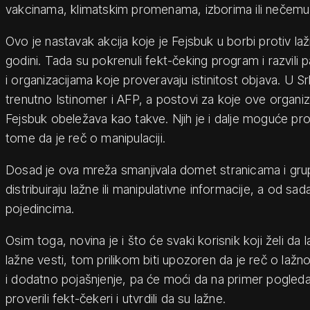
vakcinama, klimatskim promenama, izborima ili nečem
Ovo je nastavak akcija koje je Fejsbuk u borbi protiv la
godini. Tada su pokrenuli fekt-čeking program i razvili
i organizacijama koje proveravaju istinitost objava. U Srbi
trenutno Istinomer i AFP, a postovi za koje ove organiza
Fejsbuk obeležava kao takve. Njih je i dalje moguće proč
tome da je reč o manipulaciji.
Dosad je ova mreža smanjivala domet stranicama i gru
distribuiraju lažne ili manipulativne informacije, a od sada
pojedincima.
Osim toga, novina je i što će svaki korisnik koji želi da la
lažne vesti, tom prilikom biti upozoren da je reč o laž
i dodatno pojašnjenje, pa će moći da na primer pogled
proverili fekt-čekeri i utvrdili da su lažne.