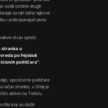
e vodili stotine drugih
avljali sa njih lažne lajkove
ku i potkopavajući javnu
ovakve stvari spreči.
a stranka u
 uvreda po Fejsbuk
icionih političara“
,
ije, opozicione političare
a račun stranke, u Srbiji je
čito aktivni na Tviteru.
fila koji su služili