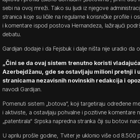
sebi na ovoj mreži. Tako su ljudi iz njegove administracij
stranica koje su ličile na regularne korisničke profile i ost
i komentare ispod postova Hernandeza, lažirajući podrš
debatu.
Gardijan dodaje i da Fejsbuk i dalje ništa nije uradio da 
„Čini se da ovaj sistem trenutno koristi vladajuć
Azerbejdžanu, gde se ostavljaju milioni pretnji i
stranicama nezavisnih novinskih redakcija i opoz
navodi Gardijan.
Pomenuti sistem „botova“, koji targetiraju određene med
i aktiviste, a ostavljaju pohvalne i pozitivne komentare n
„patentirala“ Srpska napredna stranka čiji su botovi naro
U aprilu prošle godine, Tviter je uklonio više od 8.500 pro