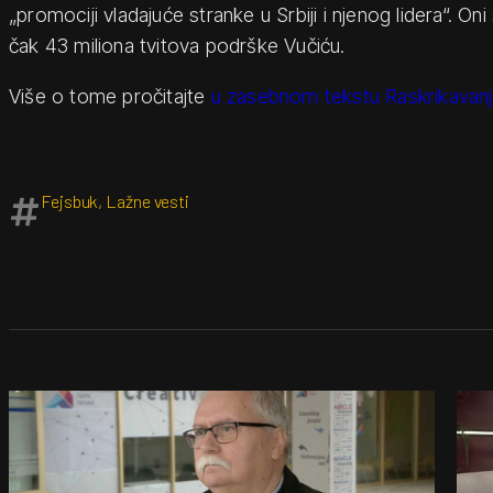
„promociji vladajuće stranke u Srbiji i njenog lidera“. Oni 
čak 43 miliona tvitova podrške Vučiću.
Više o tome pročitajte
u zasebnom tekstu Raskrikavanj
Fejsbuk
,
Lažne vesti