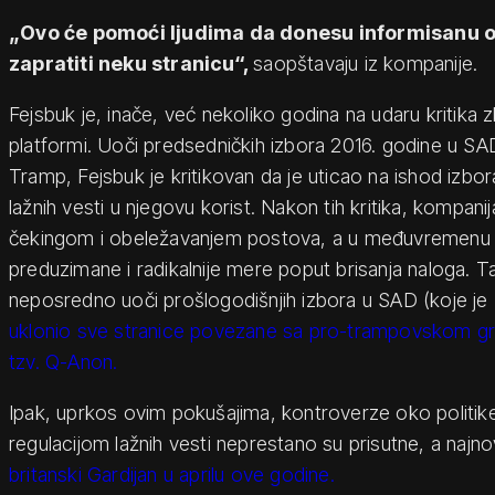
„Ovo će pomoći ljudima da donesu informisanu od
zapratiti neku stranicu“,
saopštavaju iz kompanije.
Fejsbuk je, inače, već nekoliko godina na udaru kritika z
platformi. Uoči predsedničkih izbora 2016. godine u S
Tramp, Fejsbuk je kritikovan da je uticao na ishod izbor
lažnih vesti u njegovu korist. Nakon tih kritika, kompanij
čekingom i obeležavanjem postova, a u međuvremenu
preduzimane i radikalnije mere poput brisanja naloga. Ta
neposredno uoči prošlogodišnjih izbora u SAD (koje je
uklonio sve stranice povezane sa pro-trampovskom gr
tzv. Q-Anon.
Ipak, uprkos ovim pokušajima, kontroverze oko politike
regulacijom lažnih vesti neprestano su prisutne, a najnov
britanski Gardijan u aprilu ove godine.