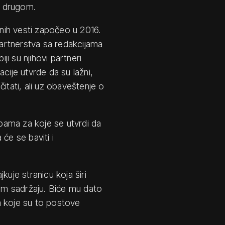
u drugom.
žnih vesti započeo u 2016.
 partnerstva sa redakcijama
ji su njihovi partneri
cije utvrde da su lažni,
itati, ali uz obaveštenje o
pama za koje se utvrdi da
 će se baviti i
jkuje stranicu koja širi
nom sadržaju. Biće mu dato
a koje su to postove