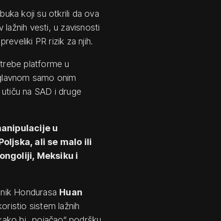
buka koji su otkrili da ova
lažnih vesti, u zavisnosti
reveliki PR rizik za njih.
otrebe platforme u
uglavnom samo onim
n utiču na SAD i druge
manipulacije u
ljska, ali se malo ili
ngoliji, Meksiku i
sednik Hondurasa
Huan
oristio sistem lažnih
) kako bi „pojačao“ podršku