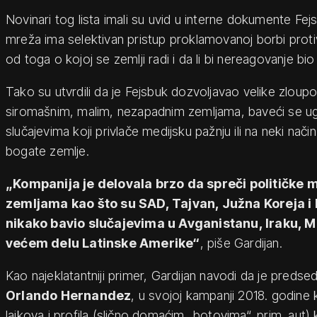
Novinari tog lista imali su uvid u interne dokumente Fejs
mreža ima selektivan pristup proklamovanoj borbi protiv 
od toga o kojoj se zemlji radi i da li bi nereagovanje bio p
Tako su utvrdili da je Fejsbuk dozvoljavao velike zloup
siromašnim, malim, nezapadnim zemljama, baveći se 
slučajevima koji privlače medijsku pažnju ili na neki nači
bogate zemlje.
„Kompanija je delovala brzo da spreči političke 
zemljama kao što su SAD, Tajvan, Južna Koreja i Po
nikako bavio slučajevima u Avganistanu, Iraku, Mo
većem delu Latinske Amerike“
, piše Gardijan.
Kao najeklatantniji primer, Gardijan navodi da je pred
Orlando Hernandez
, u svojoj kampanji 2018. godine k
lajkova i profila (slično domaćim „botovima“, prim. aut