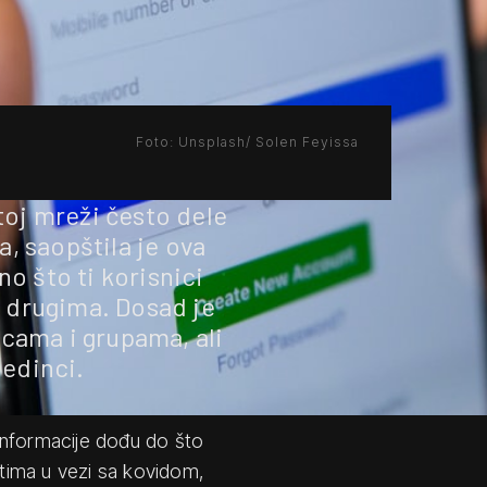
Foto: Unsplash/ Solen Feyissa
toj mreži često dele
a, saopštila je ova
o što ti korisnici
o drugima. Dosad je
cama i grupama, ali
jedinci.
zinformacije dođu do što
stima u vezi sa kovidom,