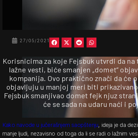
27/05/2021
Korisnicima za koje Fejsbuk utvrdi da na 
lažne vesti, biće smanjen „domet” objav
kompanija. Ovo praktično znači da će on
objavljuju u manjoj meri biti prikazivan
Fejsbuk smanjivao domet fejk njuz strani
će se sada na udaru naći i po
Kako navode u jučerašnjem saopštenju
, ideja je da de
manje ljudi, nezavisno od toga da li se radi o lažnim ve