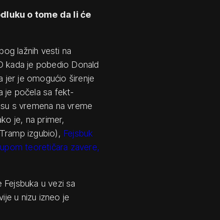
luku o tome da li će
bog lažnih vesti na
AD kada je pobedio Donald
a jer je omogućio širenje
a je počela sa fekt-
 su s vremena na vreme
ko je, na primer,
 Tramp izgubio),
Fejsbuk
upom teoretičara zavere,
 Fejsbuka u vezi sa
ije u nizu izneo je