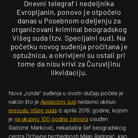
Dnevni telegraf i nedeljnika
Evropljanin, ponovo je otpočelo
danas u Posebnom odeljenju za
organizovani kriminal beogradskog
Višeg suda (tzv. Specijalni sud). Na
početku novog suđenja pročitana je
optužnica, a okrivljeni su ostali pri
tome da nisu krivi za Ćuruvijinu
likvidaciju.
Nova „runda“ suđenja u ovom slučaju počela je
nakon što je
Apelacioni sud
nedavno ukinuo
presudu Višeg suda
iz aprila 2019. godine, kojom
je
na ukupno 100 godina zatvora
osuđen
Radomir Marković, nekadašnji šef beogradskog
centra Državne bezbednosti Milan Radonjić, kao