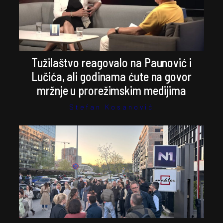
Tužilaštvo reagovalo na Paunović i
Lučića, ali godinama ćute na govor
mržnje u prorežimskim medijima
Stefan Kosanović