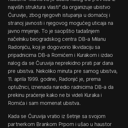
najviših struktura vlasti“ da organizuje ubistvo
Ćuruvije, zbog njegovih istupanja u domaćoj i
stranoj javnosti i njegovog mogućeg uticaja na
javno mnjenje. To je saopštio tadašnjem
načelniku beogradskog centra DB-a Milanu
Radonjiću, koji je dogovorio likvidaciju sa
pripadnicima DB-a Romićem i Kurakom i izdao
nalog da se Ćuruvija neprekidno prati par dana
pre ubistva. Nekoliko minuta pre samog ubistva,
11. aprila 1999. godine, Radonjić je, prema
optužnici, iznenada naredio radnicima DB-a da
prekinu praćenje kako ne bi videli Kuraka i
Romića i sam momenat ubistva.
Kada se Ćuruvija vratio iz šetnje sa svojom
partnerkom Brankom Prpom i ušao u haustor