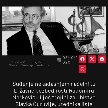
05/10/2
020
Slavko Ćuruvija; Foto:
Slavko Ćuruvija fondacija
Suđenje nekadašnjem načelniku
Državne bezbednosti Radomiru
Markoviću i još trojici za ubistvo
Slavka Ćuruvije, urednika lista