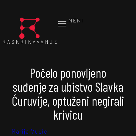
MENI
RASKRIKAVANJE
Počelo ponovljeno
suđenje za ubistvo Slavka
Ćuruvije, optuženi negirali
krivicu
Marija Vučić