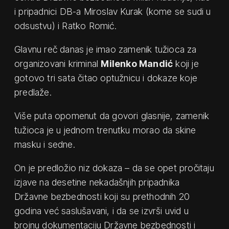
i pripadnici DB-a Miroslav Kurak (kome se sudi u
odsustvu) i Ratko Romić.
Glavnu reč danas je imao zamenik tužioca za
organizovani kriminal
Milenko Mandić
koji je
gotovo tri sata čitao optužnicu i dokaze koje
predlaže.
Više puta opomenut da govori glasnije, zamenik
tužioca je u jednom trenutku morao da skine
masku i sedne.
On je predložio niz dokaza – da se opet pročitaju
izjave na desetine nekadašnjih pripadnika
Državne bezbednosti koji su prethodnih 20
godina već saslušavani, i da se izvrši uvid u
brojnu dokumentaciju Državne bezbednosti i