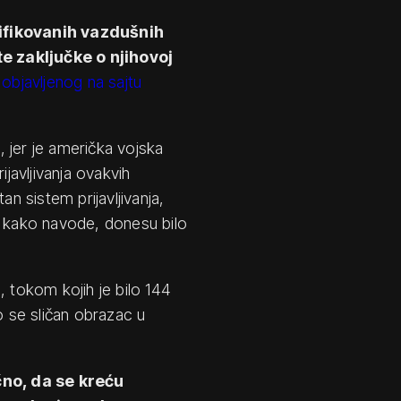
tifikovanih vazdušnih
 zaključke o njihovoj
 objavljenog na sajtu
a, jer je američka vojska
ijavljivanja ovakvih
 sistem prijavljivanja,
, kako navode, donesu bilo
, tokom kojih je bilo 144
o se sličan obrazac u
čno, da se kreću