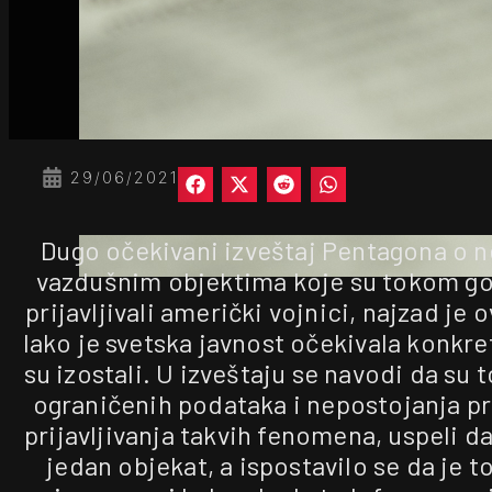
29/06/2021
Dugo očekivani izveštaj Pentagona o 
vazdušnim objektima koje su tokom god
prijavljivali američki vojnici, najzad je 
Iako je svetska javnost očekivala konkret
su izostali. U izveštaju se navodi da su
ograničenih podataka i nepostojanja p
prijavljivanja takvih fenomena, uspeli d
jedan objekat, a ispostavilo se da je to