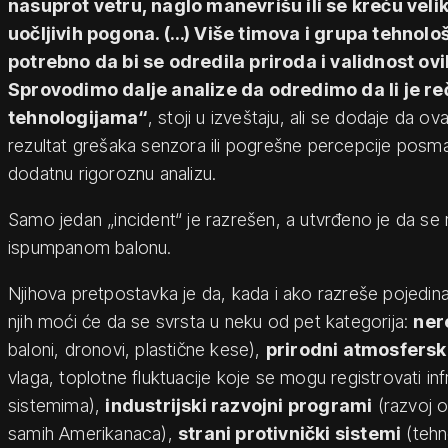
nasuprot vetru, naglo manevrišu ili se kreću vel
uočljivih pogona. (…) Više timova i grupa tehnolo
potrebno da bi se odredila priroda i validnost ov
Sprovodimo dalje analize da odredimo da li je re
tehnologijama“
, stoji u izveštaju, ali se dodaje da ov
rezultat grešaka senzora ili pogrešne percepcije posma
dodatnu rigoroznu analizu.
Samo jedan „incident“ je razrešen, a utvrđeno je da se 
ispumpanom balonu.
Njihova pretpostavka je da, kada i ako razreše pojedin
njih moći će da se svrsta u neku od pet kategorija:
ner
baloni, dronovi, plastične kese),
prirodni atmosfersk
vlaga, toplotne fluktuacije koje se mogu registrovati in
sistemima),
industrijski razvojni programi
(razvoj o
samih Amerikanaca),
strani protivnički sistemi
(tehn