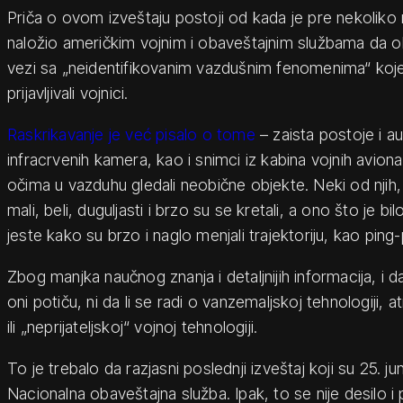
Priča o ovom izveštaju postoji od kada je pre nekolik
naložio američkim vojnim i obaveštajnim službama da o
vezi sa „neidentifikovanim vazdušnim fenomenima“ koj
prijavljivali vojnici.
Raskrikavanje je već pisalo o tome
– zaista postoje i au
infracrvenih kamera, kao i snimci iz kabina vojnih aviona
očima u vazduhu gledali neobične objekte. Neki od njih, 
mali, beli, duguljasti i brzo su se kretali, a ono što je b
jeste kako su brzo i naglo menjali trajektoriju, kao ping
Zbog manjka naučnog znanja i detaljnijih informacija, i da
oni potiču, ni da li se radi o vanzemaljskoj tehnologij
ili „neprijateljskoj“ vojnoj tehnologiji.
To je trebalo da razjasni poslednji izveštaj koji su 25. j
Nacionalna obaveštajna služba. Ipak, to se nije desilo i 