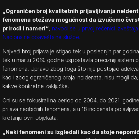
„Ograničen broj kvalitetnih prijavljivanja neiden
fenomena otežava mogućnost da izvučemo čvrste
prirodi i nameri“
,
navodi se u prvoj rečenici izveštaja
Nacionalne obaveštajne službe.
Najveći broj prijava je stigao tek u poslednjih par godin
tek u martu 2019. godine uspostavila precizniji sistem pr
fenomena. Upravo zbog toga što nije postojao adekvatan
kao i zbog ograničenog broja incidenata, nisu mogli da
kakve konkretne zaključke.
Oni su se fokusirali na period od 2004. do 2021. godine
prijava neobičnih fenomena, a u 18 incidenata pojavljiva
kretanju ovih objekata.
„Neki fenomeni su izgledali kao da stoje nepomi