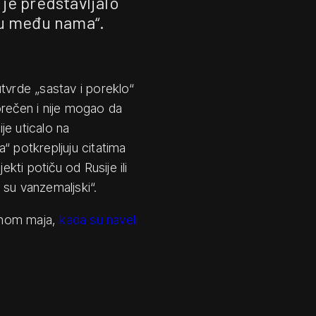
ije predstavljalo
su među nama“.
tvrde „sastav i poreklo“
orečen i nije mogao da
ije uticalo na
“ potkrepljuju citatima
ekti potiču od Rusije ili
da su vanzemaljski“.
dinom maja,
kada su naveli