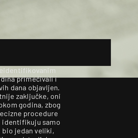
neidentifikovanim
ina primećivali i
ovih dana objavljen.
nije zaključke, oni
 tokom godina, zbog
recizne procedure
a identifikuju samo
 bio jedan veliki,