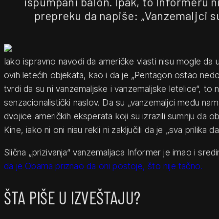
ispumpani balon. Ipak, to Informeru n
prepreku da napiše: „Vanzemaljci 
Iako ispravno navodi da američke vlasti nisu mogle da u
ovih letećih objekata, kao i da je „Pentagon ostao ned
tvrdi da su ni vanzemaljske i vanzemaljske letelice“, to n
senzacionalistički naslov. Da su „vanzemaljci među nama
dvojice američkih eksperata koji su izrazili sumnju da obj
Kine, iako ni oni nisu rekli ni zaključili da je „sva prilika 
Slična „prizivanja“ vanzemaljaca Informer je imao i sre
da je Obama priznao da oni postoje, što nije tačno.
ŠTA PIŠE U IZVEŠTAJU?