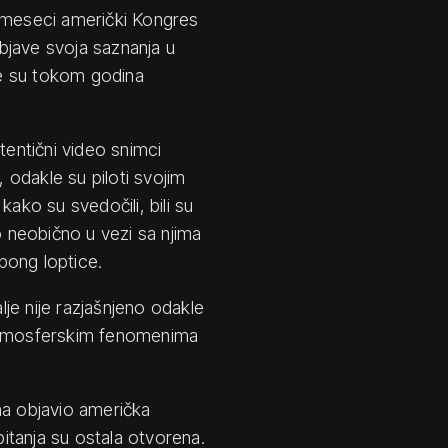
o meseci američki Kongres
bjave svoja saznanja u
e su tokom godina
tentični video snimci
, odakle su piloti svojim
kako su svedočili, bili su
ilo neobično u vezi sa njima
-pong loptice.
lje nije razjašnjeno odakle
i, atmosferskim fenomenima
una objavio američka
pitanja su ostala otvorena.