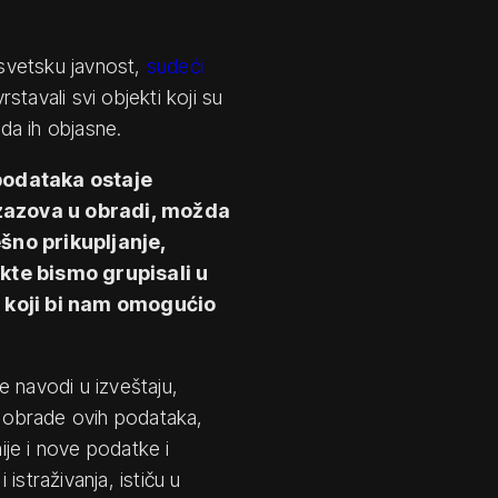
 svetsku javnost,
sudeći
stavali svi objekti koji su
da ih objasne.
podataka ostaje
izazova u obradi, možda
no prikupljanje,
ekte bismo grupisali u
 koji bi nam omogućio
e navodi u izveštaju,
i obrade ovih podataka,
nije i nove podatke i
 istraživanja, ističu u