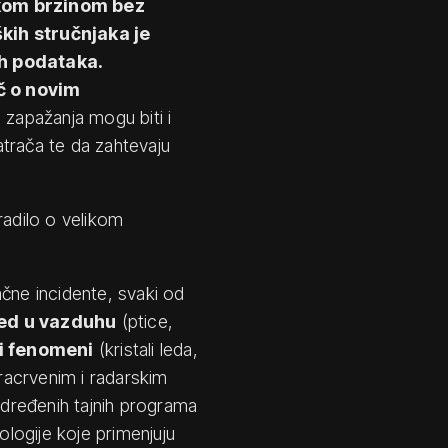
ikom brzinom bez
ških stručnjaka je
ih podataka.
č o novim
a zapažanja mogu biti i
trača te da zahtevaju
radilo o velikom
ačne incidente, svaki od
ed u vazduhu
(ptice,
i fenomeni
(kristali leda,
fracrvenim i radarskim
dređenih tajnih programa
ologije koje primenjuju