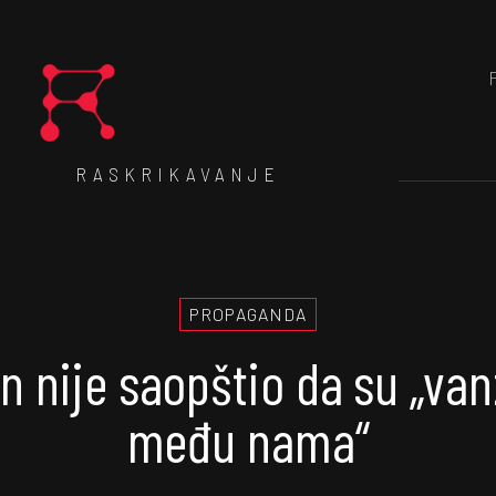
RASKRIKAVANJE
PROPAGANDA
 nije saopštio da su „va
među nama“