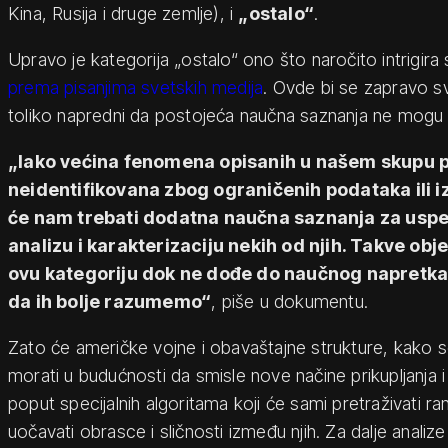
Kina, Rusija i druge zemlje), i
„ostalo“
.
Upravo je kategorija „ostalo“ ono što naročito intrigira
prema pisanjima svetskih medija
. Ovde bi se zapravo svr
toliko napredni da postojeća naučna saznanja ne mogu 
„Iako većina fenomena opisanih u našem skupu 
neidentifikovana zbog ograničenih podataka ili 
će nam trebati dodatna naučna saznanja za uspeš
analizu i karakterizaciju nekih od njih. Takve obj
ovu kategoriju dok ne dođe do naučnog napretka
da ih bolje razumemo“
, piše u dokumentu.
Zato će američke vojne i obavaštajne strukture, kako s
morati u budućnosti da smisle nove načine prikupljanja 
poput specijalnih algoritama koji će sami pretraživati ra
uočavati obrasce i sličnosti između njih. Za dalje analize i