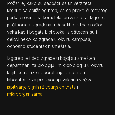
Požar je, kako su saopštili sa univerziteta,
krenuo sa obližnjeg brda, pa se preko šumovitog
parka proširio na kompleks univerziteta. Izgorela
je čitaonica izgrađena tridesetih godina prošlog
veka kao i bogata biblioteka, a oštećeni su i
delovi nekoliko zgrada u okviru kampusa,
odnosno studentskih smeštaja.
Izgoreo je i deo zgrade u kojoj su smešteni
departmani za biologiju i mikrobiologiju u okviru
kojih se nalaze i laboratorije, ali to nisu
laboratorije za proizvodnju vakcina već za
ispitivanje biljnih i životinjskih vrsta
i
mikroorganizama.