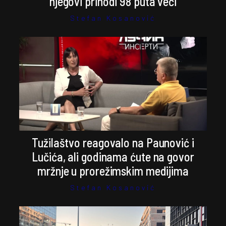
njegovi prihodi 98 puta veći
Stefan Kosanović
Tužilaštvo reagovalo na Paunović i
Lučića, ali godinama ćute na govor
mržnje u prorežimskim medijima
Stefan Kosanović