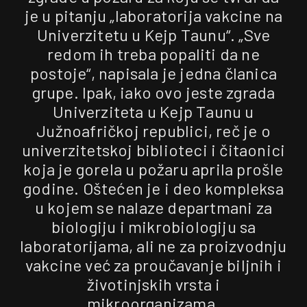
je u pitanju „laboratorija vakcine na
Univerzitetu u Kejp Taunu“. „Sve
redom ih treba popaliti da ne
postoje“, napisala je jedna članica
grupe. Ipak, iako ovo jeste zgrada
Univerziteta u Kejp Taunu u
Južnoafričkoj republici, reč je o
univerzitetskoj biblioteci i čitaonici
koja je gorela u požaru aprila prošle
godine. Oštećen je i deo kompleksa
u kojem se nalaze departmani za
biologiju i mikrobiologiju sa
laboratorijama, ali ne za proizvodnju
vakcine već za proučavanje biljnih i
životinjskih vrsta i
mikroorganizama.