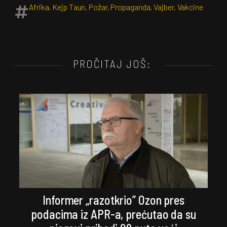
Afrika
,
Kejp Taun
,
Požar
,
Propaganda
,
Vajber
,
Vakcine
PROČITAJ JOŠ:
Informer „razotkrio” Ozon pres
podacima iz APR-a, prećutao da su