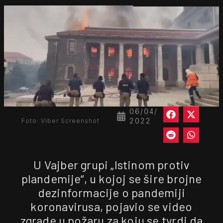
06/04/
2022
Foto: Viber Screenshot
U Vajber grupi „Istinom protiv
plandemije“, u kojoj se šire brojne
dezinformacije o pandemiji
koronavirusa, pojavio se video
zgrade u požaru za koju se tvrdi da