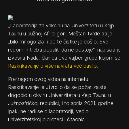
„Laboratorija za vakcinu na Univerzitetu u Kejp
Taunu u Južnoj Africi gori. Meštani tvrde da je
„bilo mnogo zla“ i do te čistke je došlo. Sve
redom ih treba popaliti da ne postoje“, napisala je
izvesna Nada, članica ove vajber grupe kojom se
Raskrikavanje u više navrata već bavilo.
Pretragom ovog videa na internetu,
Raskrikavanje je utvrdilo da se požar zaista
dogodio u okviru Univerziteta u Kejp Taunu u
Južnoafričkoj republici, i to aprila 2021. godine.
Ipak, ne radi se o laboratoriji, već o
univerzitetskoj biblioteci i čitaonici.