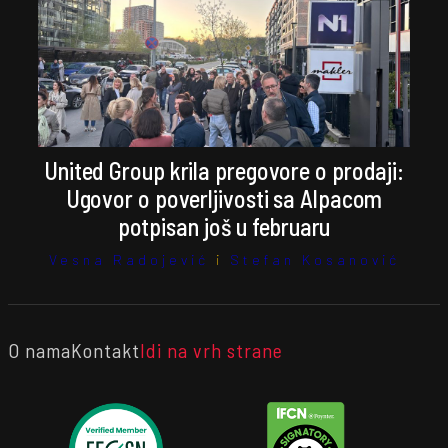
United Group krila pregovore o prodaji:
Ugovor o poverljivosti sa Alpacom
potpisan još u februaru
Vesna Radojević
i
Stefan Kosanović
O nama
Kontakt
Idi na vrh strane