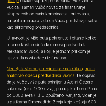
pitanje
odakle supruzi predsednika Aleksandra
Vučića, Tamari Vučić novac za finansiranje
skupocenih odevnih kombinacija i putovanja,
naročito imajući u vidu da Vučić predstavlja sebe
kao skromnog predsednika.
U javnosti je više puta pokrenuto i pitanje koliko
recimo košta odeća koju nosi predsednik
Aleksandar Vučić, a koji je jednom prilikom je
izjavio da nosi odeću iz fundusa.
Nedeljnik Vreme je recimo pre nekoliko godina
analizirao odeću predsednika Vučića
, te objavio
da je Vučić „više puta snimljen u Atolini Čezare
sakoima (oko 1700 evra), pa i u jakni Loro Pjana
od 3000 evra (…) U opuštenoj varijanti, viđen je
u patikama Ermeneđildo Zenja koje koštaju 600