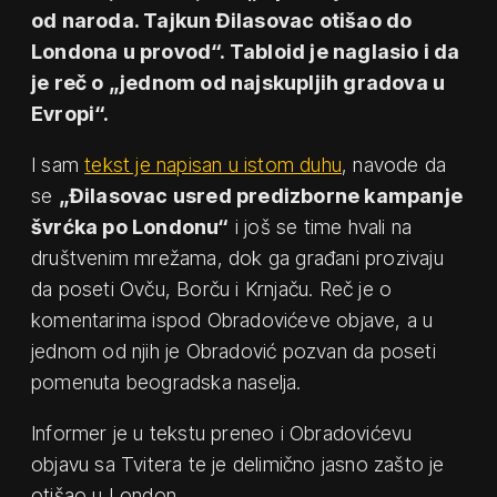
od naroda. Tajkun Đilasovac otišao do
Londona u provod“. Tabloid je naglasio i da
je reč o „jednom od najskupljih gradova u
Evropi“.
I sam
tekst je napisan u istom duhu
, navode da
se
„Đilasovac usred predizborne kampanje
švrćka po Londonu“
i još se time hvali na
društvenim mrežama, dok ga građani prozivaju
da poseti Ovču, Borču i Krnjaču. Reč je o
komentarima ispod Obradovićeve objave, a u
jednom od njih je Obradović pozvan da poseti
pomenuta beogradska naselja.
Informer je u tekstu preneo i Obradovićevu
objavu sa Tvitera te je delimično jasno zašto je
otišao u London.