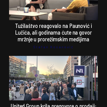
Tužilaštvo reagovalo na Paunović i
Lučića, ali godinama ćute na govor
mržnje u prorežimskim medijima
Stefan Kosanović
United Group krila pregovore o prodaji: