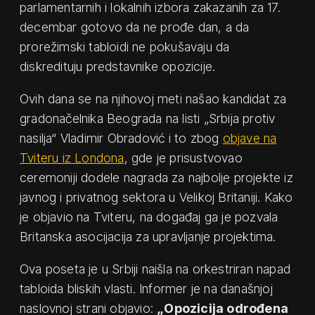
parlamentarnih i lokalnih izbora zakazanih za 17.
decembar gotovo da ne prođe dan, a da
prorežimski tabloidi ne pokušavaju da
diskredituju predstavnike opozicije.
Ovih dana se na njihovoj meti našao kandidat za
gradonačelnika Beograda na listi „Srbija protiv
nasilja“ Vladimir Obradović i to zbog
objave na
Tviteru iz Londona
, gde je prisustvovao
ceremoniji dodele nagrada za najbolje projekte iz
javnog i privatnog sektora u Velikoj Britaniji. Kako
je objavio na Tviteru, na događaj ga je pozvala
Britanska asocijacija za upravljanje projektima.
Ova poseta je u Srbiji naišla na orkestriran napad
tabloida bliskih vlasti. Informer je na današnjoj
naslovnoj strani objavio:
„Opozicija odrođena