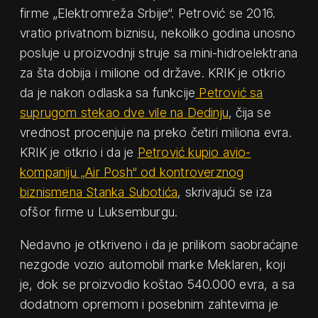
firme „Elektromreža Srbije“. Petrović se 2016.
vratio privatnom biznisu, nekoliko godina unosno
posluje u proizvodnji struje sa mini-hidroelektrana
za šta dobija i milione od države. KRIK je otkrio
da je nakon odlaska sa funkcije
Petrović sa
suprugom stekao dve vile na Dedinju
, čija se
vrednost procenjuje na preko četiri miliona evra.
KRIK je otkrio i da je
Petrović kupio avio-
kompaniju „Air Posh“ od kontroverznog
biznismena Stanka Subotića
, skrivajući se iza
ofšor firme u Luksemburgu.
Nedavno je otkriveno i da je prilikom saobraćajne
nezgode vozio automobil marke Meklaren, koji
je, dok se proizvodio koštao 540.000 evra, a sa
dodatnom opremom i posebnim zahtevima je