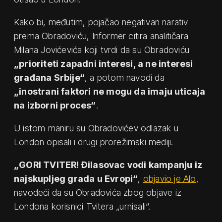
Kako bi, međutim, pojačao negativan narativ
prema Obradoviću, Informer citira analitičara
Milana Jovićevića koji tvrdi da su Obradoviću
„prioriteti zapadni interesi, a ne interesi
građana Srbije“
, a potom navodi da
„inostrani faktori ne mogu da imaju uticaja
na izborni proces“
.
U istom maniru su Obradovićev odlazak u
London opisali i drugi prorežimski mediji.
„GORI TVITER! Đilasovac vodi kampanju iz
najskupljeg grada u Evropi“
,
objavio je Alo
,
navodeći da su Obradovića zbog objave iz
Londona korisnici Tvitera „urnisali“.