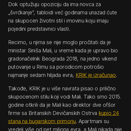
Dok optužuju opoziciju da ima novca za
„švrćkanje”, tabloidi već godinama unazad ćute
na skupocen životni stil i imovinu koju imaju
pojedini predstavnici vlasti.
Recimo, u njima se nije moglo pročitati da je
ministar Siniša Mali, u vreme kada je upravo bio
gradonačelnik Beograda 2018, na jedno vikend
putovanje u Rimu sa porodicom potrošio
najmanje sedam hiljada evra,
KRIK je izračunao
.
Takođe, KRIK je u više navrata pisao o prilično
skupocenom stilu koji vodi Mali. Tako smo 2015.
godine otkrili da je Mali kao direktor dve ofšor
firme sa Britanskih Devičanskih Ostrva
kupio 24
stana na bugarskom primorju
. Apartmani su
vredeli više od pet miliona evra, a Mali nikada nije