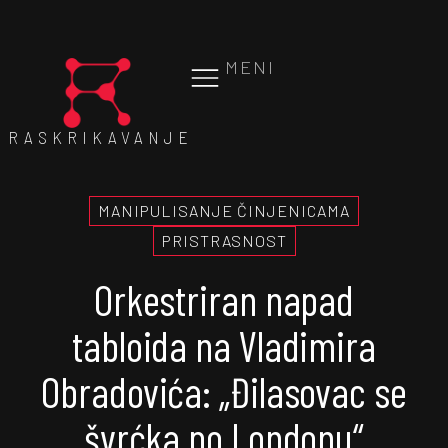
MENI
RASKRIKAVANJE
MANIPULISANJE ČINJENICAMA
PRISTRASNOST
Orkestriran napad
tabloida na Vladimira
Obradovića: „Đilasovac se
švrćka po Londonu“