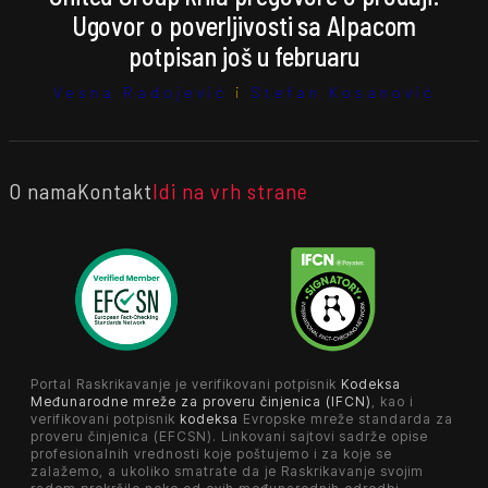
Ugovor o poverljivosti sa Alpacom
potpisan još u februaru
Vesna Radojević
i
Stefan Kosanović
O nama
Kontakt
Idi na vrh strane
Portal Raskrikavanje je verifikovani potpisnik
Kodeksa
Međunarodne mreže za proveru činjenica (IFCN)
, kao i
verifikovani potpisnik
kodeksa
Evropske mreže standarda za
proveru činjenica (EFCSN). Linkovani sajtovi sadrže opise
profesionalnih vrednosti koje poštujemo i za koje se
zalažemo, a ukoliko smatrate da je Raskrikavanje svojim