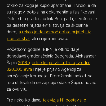
otkrio za koga je kupio apartmane. Tvrdio je da
su njegovi potpisi na dokumentima falsifikovani.
Dok je bio gradonačelnik Beograda, utvrđeno je
da desetine hiljada evra izdvaja za školarine
dece,
a rekao je da pomoć dobija prijatelja iz
inostranstva
, ali ih nije imenovao.
Početkom godine, BIRN je otkrio da je
donedavni gradonačelnik Beograda, Aleksandar
Šapić
2018. godine kupio vilu u Trstu, vrednu
820.000 evra
i nije je prijavio Agenciji za
sprečavanje korupcije. Prorežimski tabloidi se
nisu utrkivali da se zapitaju odakle Šapiću novac
za ovu vilu.
Pre nekoliko dana,
televizija N1 postavla je