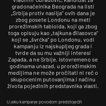
gradonačelnika Beograda na listi
„Srbija protiv nasilja“ ovih dana je
zbog posete Londonu na meti
prorežimskih tabloida, koji ga zbog
toga opisuju kao „tajkuna đilasovca”
koji se „švrćka” po Londonu, vodi
kampanju iz najskupljeg grada i
tvrde da su mu važniji interesi
Zapada, a ne Srbije. Istovremeno se
godinama unazad, u prorežimskim
medijima ne može pročitati ni reč o
skupocenim putovanjima i načinu
života pojedinih predstavnika vlasti.
U jeku kampanje povodom predstojećih