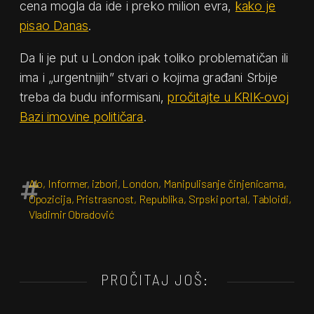
cena mogla da ide i preko milion evra,
kako je
pisao Danas
.
Da li je put u London ipak toliko problematičan ili
ima i „urgentnijih” stvari o kojima građani Srbije
treba da budu informisani,
pročitajte u KRIK-ovoj
Bazi imovine političara
.
Alo
,
Informer
,
izbori
,
London
,
Manipulisanje činjenicama
,
Opozicija
,
Pristrasnost
,
Republika
,
Srpski portal
,
Tabloidi
,
Vladimir Obradović
PROČITAJ JOŠ: