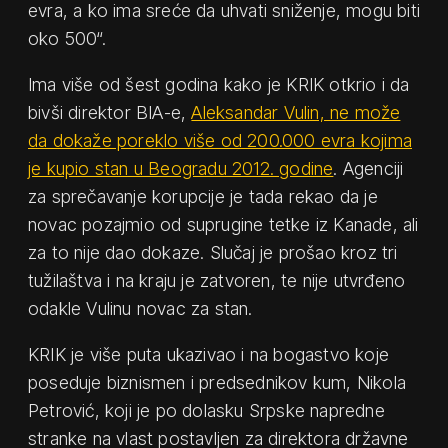
evra, a ko ima sreće da uhvati sniženje, mogu biti
oko 500“.
Ima više od šest godina kako je KRIK otkrio i da
bivši direktor BIA-e,
Aleksandar Vulin, ne može
da dokaže poreklo više od 200.000 evra kojima
je kupio stan u Beogradu 2012. godine
. Agenciji
za sprečavanje korupcije je tada rekao da je
novac pozajmio od suprugine tetke iz Kanade, ali
za to nije dao dokaze. Slučaj je prošao kroz tri
tužilaštva i na kraju je zatvoren, te nije utvrđeno
odakle Vulinu novac za stan.
KRIK je više puta ukazivao i na bogastvo koje
poseduje biznismen i predsednikov kum, Nikola
Petrović, koji je po dolasku Srpske napredne
stranke na vlast postavljen za direktora državne