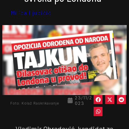
Milica Ljubičić
23/11/2
023
Foto: Kolaž Raskrikavanje
Vladimir Obradović, kandidat za