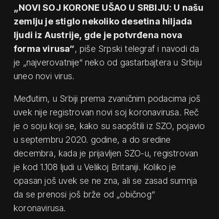
„NOVI SOJ KORONE UŠAO U SRBIJU: U našu
zemlju je stiglo nekoliko desetina hiljada
ljudi iz Austrije, gde je potvrđena nova
forma virusa“
, piše Srpski telegraf i navodi da
je „najverovatnije“ neko od gastarbajtera u Srbiju
uneo novi virus.
Međutim, u Srbiji prema zvaničnim podacima još
uvek nije registrovan novi soj koronavirusa. Reč
je o soju koji se, kako su saopštili iz SZO, pojavio
u septembru 2020. godine, a do sredine
decembra, kada je prijavljen SZO-u, registrovan
je kod 1.108 ljudi u Velikoj Britaniji. Koliko je
opasan još uvek se ne zna, ali se zasad sumnja
da se prenosi još brže od „običnog“
koronavirusa.