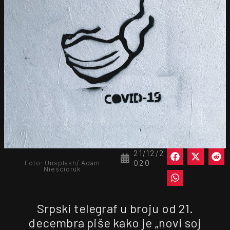
21/12/2
020
Foto: Unsplash/ Adam
Niescioruk
Srpski telegraf u broju od 21.
decembra piše kako je „novi soj