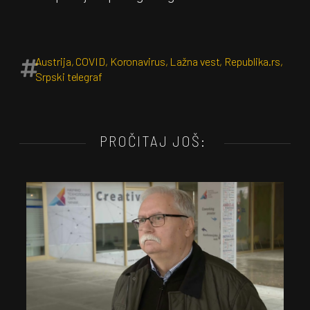
Austrija
,
COVID
,
Koronavirus
,
Lažna vest
,
Republika.rs
,
Srpski telegraf
PROČITAJ JOŠ: