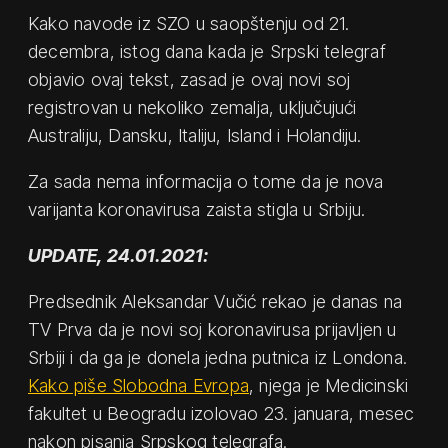
Kako navode iz SZO u saopštenju od 21.
decembra, istog dana kada je Srpski telegraf
objavio ovaj tekst, zasad je ovaj novi soj
registrovan u nekoliko zemalja, uključujući
Australiju, Dansku, Italiju, Island i Holandiju.
Za sada nema informacija o tome da je nova
varijanta koronavirusa zaista stigla u Srbiju.
UPDATE, 24.01.2021:
Predsednik Aleksandar Vučić rekao je danas na
TV Prva da je novi soj koronavirusa prijavljen u
Srbiji i da ga je donela jedna putnica iz Londona.
Kako piše Slobodna Evropa
, njega je Medicinski
fakultet u Beogradu izolovao 23. januara, mesec
nakon pisanja Srpskog telegrafa.