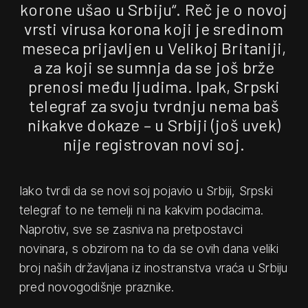
korone ušao u Srbiju“. Reč je o novoj
vrsti virusa korona koji je sredinom
meseca prijavljen u Velikoj Britaniji,
a za koji se sumnja da se još brže
prenosi među ljudima. Ipak, Srpski
telegraf za svoju tvrdnju nema baš
nikakve dokaze – u Srbiji (još uvek)
nije registrovan novi soj.
Iako tvrdi da se novi soj pojavio u Srbiji, Srpski
telegraf to ne temelji ni na kakvim podacima.
Naprotiv, sve se zasniva na pretpostavci
novinara, s obzirom na to da se ovih dana veliki
broj naših državljana iz inostranstva vraća u Srbiju
pred novogodišnje praznike.