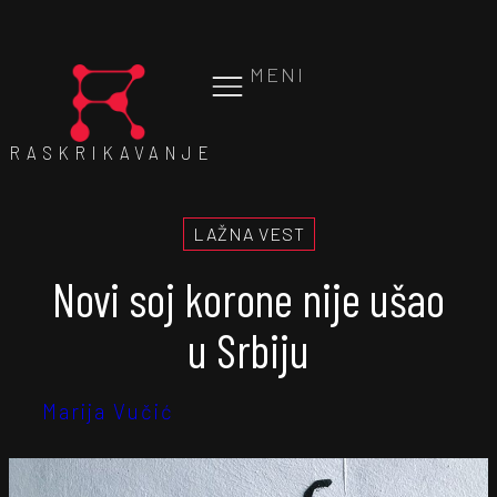
MENI
RASKRIKAVANJE
LAŽNA VEST
Novi soj korone nije ušao
u Srbiju
Marija Vučić