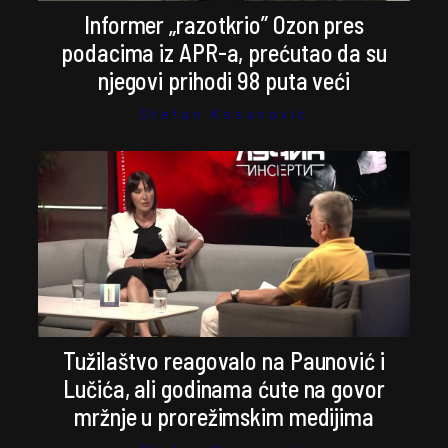
Informer „razotkrio” Ozon pres
podacima iz APR-a, prećutao da su
njegovi prihodi 98 puta veći
Stefan Kosanović
Tužilaštvo reagovalo na Paunović i
Lučića, ali godinama ćute na govor
mržnje u prorežimskim medijima