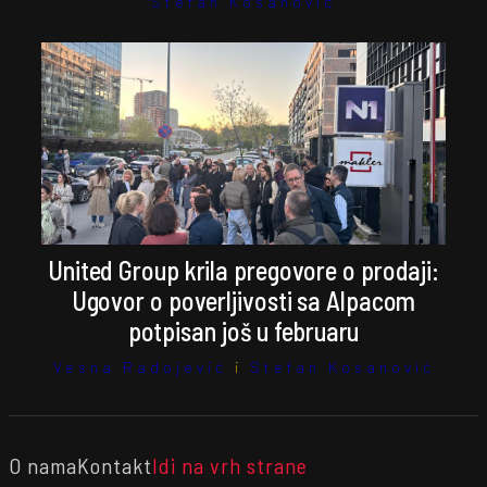
Stefan Kosanović
United Group krila pregovore o prodaji:
Ugovor o poverljivosti sa Alpacom
potpisan još u februaru
Vesna Radojević
i
Stefan Kosanović
O nama
Kontakt
Idi na vrh strane