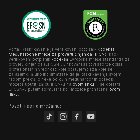
Portal Raskrikavanje je verifikovani potpisnik
Kodeksa
Međunarodne mreže za proveru činjenica (IFCN)
, kao i
verifikovani potpisnik
kodeksa
Evropske mreže standarda za
proveru činjenica (EFCSN). Linkovani sajtovi sadrže opise
profesionalnih vrednosti koje poštujemo i za koje se
zalažemo, a ukoliko smatrate da je Raskrikavanje svojim
radom prekršilo neke od ovih međunarodnih odredbi,
možete uputiti žalbu IFCN-u na
ovom linku
ili se obratiti
EFCSN-u putem formulara koji možete pronaći na
ovom
linku
.
Poseti nas na mrežama: