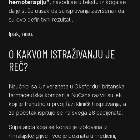
hemoterapiju“
, navodi se u tekstu iz koga se
dalje stiče utisak da su ispitivanja završena i da
su ovo definitivni rezultati.
Ipak, nisu.
O KAKVOM ISTRAŽIVANJU JE
REČ?
Naučnici sa Univerziteta u Oksfordu i britanska
farmaceutska kompanija NuCana razvili su lek
koji je trenutno u prvoj fazi kliničkih ispitivanja, a
za početak ispituje se na svega 28 pacijenata.
Supstanca koja se koristi je izolovana iz
himalajske gljive i već je poznata u medicini,