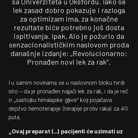
sa Univerziteta u Oksfordu. Iako se
lek zasad dobro pokazuje i razloga
za optimizam ima, za konačne
rezultate biće potrebno još dosta
ispitivanja. Ipak, Alo je požurio da
senzacionalističkim naslovom proda
današnje izdanje: „Revolucionarno:
Pronađen novi lek za rak“.
I u samim novinama se u naslovnom bloku tvrdi
isto – da je pronađen najjači lek za rak, i da je reč
o „sastojku himalajske gljive“ koji pojačava
dejstvo hemoterapije (terapije protiv raka) za 40
puta.
„Ovaj preparat (…) pacijenti će uzimati uz