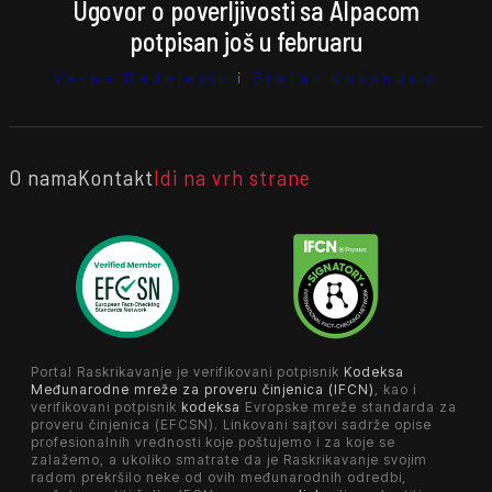
Ugovor o poverljivosti sa Alpacom
potpisan još u februaru
Vesna Radojević
i
Stefan Kosanović
O nama
Kontakt
Idi na vrh strane
Portal Raskrikavanje je verifikovani potpisnik
Kodeksa
Međunarodne mreže za proveru činjenica (IFCN)
, kao i
verifikovani potpisnik
kodeksa
Evropske mreže standarda za
proveru činjenica (EFCSN). Linkovani sajtovi sadrže opise
profesionalnih vrednosti koje poštujemo i za koje se
zalažemo, a ukoliko smatrate da je Raskrikavanje svojim
radom prekršilo neke od ovih međunarodnih odredbi,