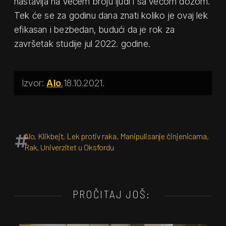
nastavlja na većem broju ljudi i sa većom dozom.
Tek će se za godinu dana znati koliko je ovaj lek
efikasan i bezbedan, budući da je rok za
završetak studije jul 2022. godine.
Alo
18.10.2021.
Alo
,
Klikbejt
,
Lek protiv raka
,
Manipulisanje činjenicama
,
Rak
,
Univerzitet u Oksfordu
PROČITAJ JOŠ: