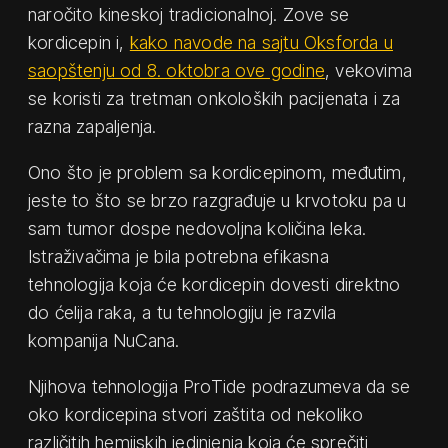
naročito kineskoj tradicionalnoj. Zove se
kordicepin i,
kako navode na sajtu Oksforda u
saopštenju od 8. oktobra ove godine
, vekovima
se koristi za tretman onkoloških pacijenata i za
razna zapaljenja.
Ono što je problem sa kordicepinom, međutim,
jeste to što se brzo razgrađuje u krvotoku pa u
sam tumor dospe nedovoljna količina leka.
Istraživačima je bila potrebna efikasna
tehnologija koja će kordicepin dovesti direktno
do ćelija raka, a tu tehnologiju je razvila
kompanija NuCana.
Njihova tehnologija ProTide podrazumeva da se
oko kordicepina stvori zaštita od nekoliko
različitih hemijskih jedinjenja koja će sprečiti