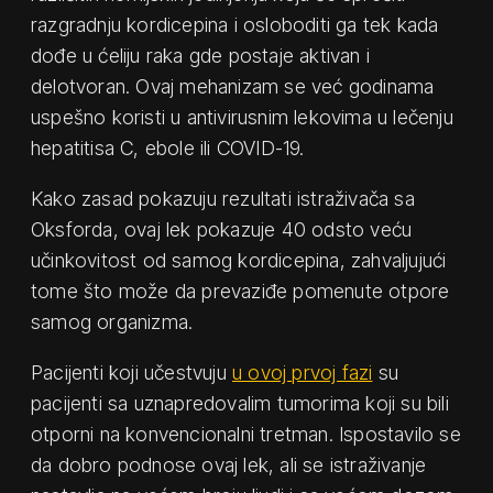
razgradnju kordicepina i osloboditi ga tek kada
dođe u ćeliju raka gde postaje aktivan i
delotvoran. Ovaj mehanizam se već godinama
uspešno koristi u antivirusnim lekovima u lečenju
hepatitisa C, ebole ili COVID-19.
Kako zasad pokazuju rezultati istraživača sa
Oksforda, ovaj lek pokazuje 40 odsto veću
učinkovitost od samog kordicepina, zahvaljujući
tome što može da prevaziđe pomenute otpore
samog organizma.
Pacijenti koji učestvuju
u ovoj prvoj fazi
su
pacijenti sa uznapredovalim tumorima koji su bili
otporni na konvencionalni tretman. Ispostavilo se
da dobro podnose ovaj lek, ali se istraživanje