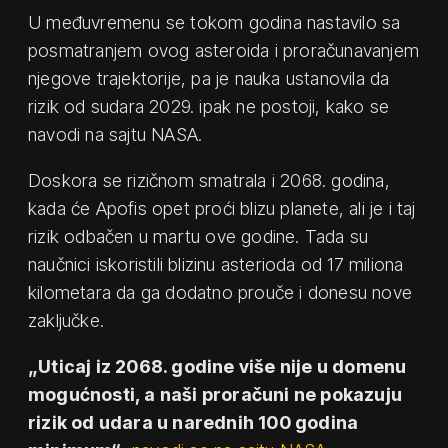
U međuvremenu se tokom godina nastavilo sa
posmatranjem ovog asteroida i proračunavanjem
njegove trajektorije, pa je nauka ustanovila da
rizik od sudara 2029. ipak ne postoji, kako se
navodi na sajtu NASA.
Doskora se rizičnom smatrala i 2068. godina,
kada će Apofis opet proći blizu planete, ali je i taj
rizik odbačen u martu ove godine. Tada su
naučnici iskoristili blizinu asterioda od 17 miliona
kilometara da ga dodatno prouče i donesu nove
zaključke.
„Uticaj iz 2068. godine više nije u domenu
mogućnosti, a naši proračuni ne pokazuju
rizik od udara u narednih 100 godina