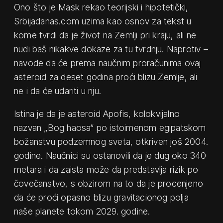
Ono što je Mask rekao teorijski i hipotetički,
Srbijadanas.com uzima kao osnov za tekst u
kome tvrdi da je život na Zemlji pri kraju, ali ne
nudi baš nikakve dokaze za tu tvrdnju. Naprotiv –
navode da će prema naučnim proračunima ovaj
asteroid za deset godina proći blizu Zemlje, ali
ne i da će udariti u nju.
Istina je da je asteroid Apofis, kolokvijalno
nazvan „Bog haosa“ po istoimenom egipatskom
božanstvu podzemnog sveta, otkriven još 2004.
godine. Naučnici su ostanovili da je dug oko 340
metara i da zaista može da predstavlja rizik po
čovečanstvo, s obzirom na to da je procenjeno
da će proći opasno blizu gravitacionog polja
naše planete tokom 2029. godine.