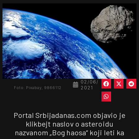
02/06/
2021
Foto: Pixabay, 9866112
Portal Srbijadanas.com objavio je
klikbejt naslov o asteroidu
nazvanom „Bog haosa“ koji leti ka