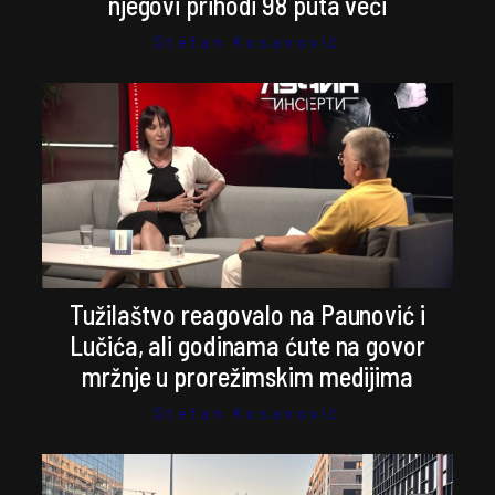
njegovi prihodi 98 puta veći
Stefan Kosanović
Tužilaštvo reagovalo na Paunović i
Lučića, ali godinama ćute na govor
mržnje u prorežimskim medijima
Stefan Kosanović