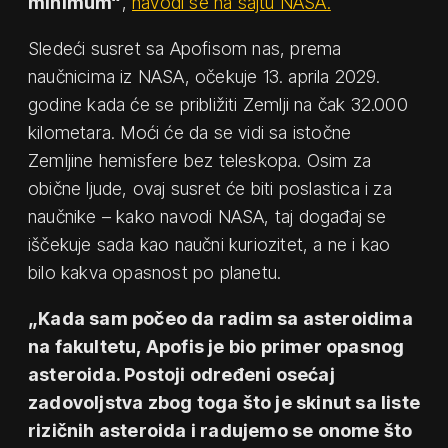
minimum“
,
navodi se na sajtu NASA.
Sledeći susret sa Apofisom nas, prema
naučnicima iz NASA, očekuje 13. aprila 2029.
godine kada će se približiti Zemlji na čak 32.000
kilometara. Moći će da se vidi sa istočne
Zemljine hemisfere bez teleskopa. Osim za
obične ljude, ovaj susret će biti poslastica i za
naučnike – kako navodi NASA, taj događaj se
iščekuje sada kao naučni kuriozitet, a ne i kao
bilo kakva opasnost po planetu.
„Kada sam počeo da radim sa asteroidima
na fakultetu, Apofis je bio primer opasnog
asteroida. Postoji određeni osećaj
zadovoljstva zbog toga što je skinut sa liste
rizičnih asteroida i radujemo se onome što