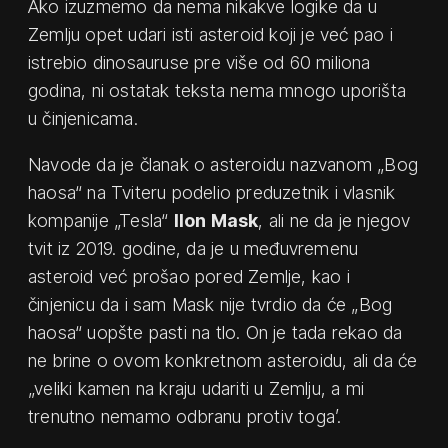
Ako izuzmemo da nema nikakve logike da u
Zemlju opet udari isti asteroid koji je već pao i
istrebio dinosauruse pre više od 60 miliona
godina, ni ostatak teksta nema mnogo uporišta
u činjenicama.
Navode da je članak o asteroidu nazvanom „Bog
haosa“ na Tviteru podelio preduzetnik i vlasnik
kompanije „Tesla“
Ilon Mask
, ali ne da je njegov
tvit iz 2019. godine, da je u međuvremenu
asteroid već prošao pored Zemlje, kao i
činjenicu da i sam Mask nije tvrdio da će „Bog
haosa“ uopšte pasti na tlo. On je tada rekao da
ne brine o ovom konkretnom asteroidu, ali da će
„veliki kamen na kraju udariti u Zemlju, a mi
trenutno nemamo odbranu protiv toga’.