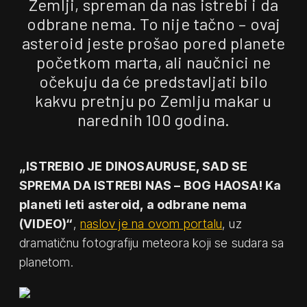
Zemlji, spreman da nas istrebi i da
odbrane nema. To nije tačno – ovaj
asteroid jeste prošao pored planete
početkom marta, ali naučnici ne
očekuju da će predstavljati bilo
kakvu pretnju po Zemlju makar u
narednih 100 godina.
„ISTREBIO JE DINOSAURUSE, SAD SE
SPREMA DA ISTREBI NAS – BOG HAOSA! Ka
planeti leti asteroid, a odbrane nema
(VIDEO)“
,
naslov je na ovom portalu
, uz
dramatičnu fotografiju meteora koji se sudara sa
planetom.