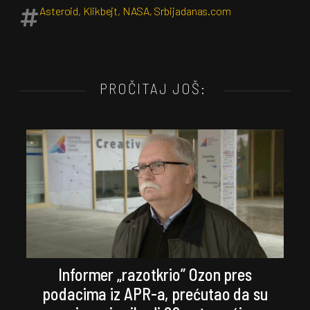
Asteroid
,
Klikbejt
,
NASA
,
Srbijadanas.com
PROČITAJ JOŠ:
Informer „razotkrio” Ozon pres
podacima iz APR-a, prećutao da su