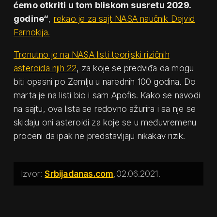
ćemo otkriti u tom bliskom susretu 2029.
godine“
,
rekao je za sajt NASA naučnik Dejvid
Farnokija.
Trenutno je na NASA listi teorijski rizičnih
asteroida njih 22
, za koje se predviđa da mogu
biti opasni po Zemlju u narednih 100 godina. Do
marta je na listi bio i sam Apofis. Kako se navodi
na sajtu, ova lista se redovno ažurira i sa nje se
skidaju oni asteroidi za koje se u međuvremenu
proceni da ipak ne predstavljaju nikakav rizik.
Srbijadanas.com
02.06.2021.