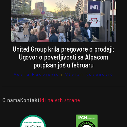
United Group krila pregovore o prodaji:
Ugovor o poverljivosti sa Alpacom
potpisan još u februaru
Vesna Radojević
i
Stefan Kosanović
O nama
Kontakt
Idi na vrh strane