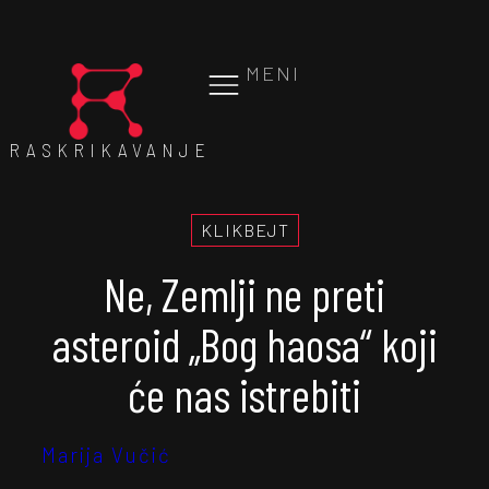
MENI
RASKRIKAVANJE
KLIKBEJT
Ne, Zemlji ne preti
asteroid „Bog haosa“ koji
će nas istrebiti
Marija Vučić