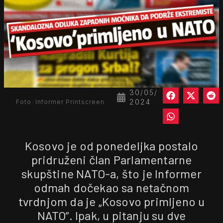
30/05/
2024
Foto: Informer Printscreen
Kosovo je od ponedeljka postalo
pridruženi član Parlamentarne
skupštine NATO-a, što je Informer
odmah dočekao sa netačnom
tvrdnjom da je „Kosovo primljeno u
NATO”. Ipak, u pitanju su dve