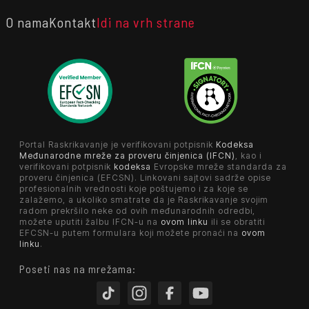
O nama
Kontakt
Idi na vrh strane
Portal Raskrikavanje je verifikovani potpisnik
Kodeksa
Međunarodne mreže za proveru činjenica (IFCN)
, kao i
verifikovani potpisnik
kodeksa
Evropske mreže standarda za
proveru činjenica (EFCSN). Linkovani sajtovi sadrže opise
profesionalnih vrednosti koje poštujemo i za koje se
zalažemo, a ukoliko smatrate da je Raskrikavanje svojim
radom prekršilo neke od ovih međunarodnih odredbi,
možete uputiti žalbu IFCN-u na
ovom linku
ili se obratiti
EFCSN-u putem formulara koji možete pronaći na
ovom
linku
.
Poseti nas na mrežama: