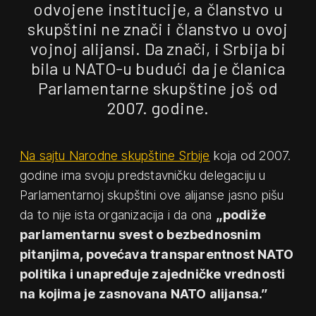
odvojene institucije, a članstvo u
skupštini ne znači i članstvo u ovoj
vojnoj alijansi. Da znači, i Srbija bi
bila u NATO-u budući da je članica
Parlamentarne skupštine još od
2007. godine.
Na sajtu Narodne skupštine Srbije
koja od 2007.
godine ima svoju predstavničku delegaciju u
Parlamentarnoj skupštini ove alijanse jasno pišu
da to nije ista organizacija i da ona
„podiže
parlamentarnu svest o bezbednosnim
pitanjima, povećava transparentnost NATO
politika i unapređuje zajedničke vrednosti
na kojima je zasnovana NATO alijansa.”