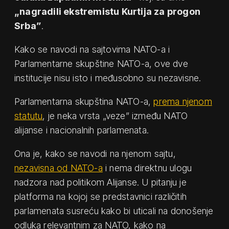
„nagradili ekstremistu Kurtija za progon
Srba”
.
Kako se navodi na sajtovima NATO-a i
Parlamentarne skupštine NATO-a, ove dve
institucije nisu isto i međusobno su nezavisne.
Parlamentarna skupština NATO-a,
prema njenom
statutu
, je neka vrsta „veze” između NATO
alijanse i nacionalnih parlamenata.
Ona je, kako se navodi na njenom sajtu,
nezavisna od NATO-a
i nema direktnu ulogu
nadzora nad politikom Alijanse. U pitanju je
platforma na kojoj se predstavnici različitih
parlamenata susreću kako bi uticali na donošenje
odluka relevantnim za NATO, kako na