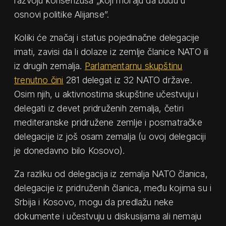
razvoju konsenzusa „koji moraju da budu u
osnovi politike Alijanse”.
Koliki će značaj i status pojedinačne delegacije
imati, zavisi da li dolaze iz zemlje članice NATO ili
iz drugih zemalja.
Parlamentarnu skupštinu
trenutno čini
281 delegat iz 32 NATO države.
Osim njih, u aktivnostima skupštine učestvuju i
delegati iz devet pridruženih zemalja, četiri
mediteranske pridružene zemlje i posmatračke
delegacije iz još osam zemalja (u ovoj delegaciji
je donedavno bilo Kosovo).
Za razliku od delegacija iz zemalja NATO članica,
delegacije iz pridruženih članica, među kojima su i
Srbija i Kosovo, mogu da predlažu neke
dokumente i učestvuju u diskusijama ali nemaju