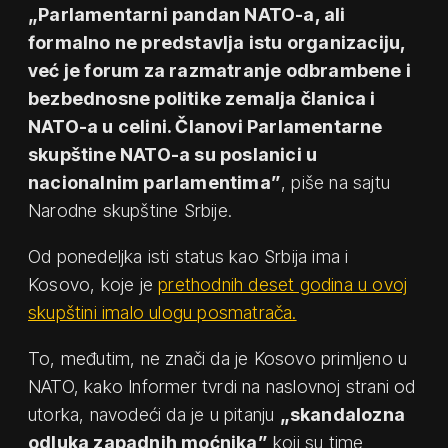
„Parlamentarni pandan NATO-a, ali
formalno ne predstavlja istu organizaciju,
već je forum za razmatranje odbrambene i
bezbednosne politike zemalja članica i
NATO-a u celini. Članovi Parlamentarne
skupštine NATO-a su poslanici u
nacionalnim parlamentima”
, piše na sajtu
Narodne skupštine Srbije.
Od ponedeljka isti status kao Srbija ima i
Kosovo, koje je
prethodnih deset godina u ovoj
skupštini imalo ulogu posmatrača.
To, međutim, ne znači da je Kosovo primljeno u
NATO, kako Informer tvrdi na naslovnoj strani od
utorka, navodeći da je u pitanju
„skandalozna
odluka zapadnih moćnika”
koji su time