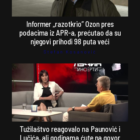
Informer „razotkrio” Ozon pres
podacima iz APR-a, prećutao da su
njegovi prihodi 98 puta veći
Stefan Kosanović
Tužilaštvo reagovalo na Paunović i
Lučića, ali godinama ćute na govor