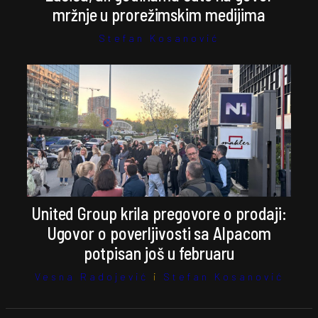
mržnje u prorežimskim medijima
Stefan Kosanović
United Group krila pregovore o prodaji:
Ugovor o poverljivosti sa Alpacom
potpisan još u februaru
Vesna Radojević
i
Stefan Kosanović