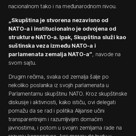
nacionalnom tako i na međunarodnom nivou.
„Skupština je stvorena nezavisno od
NATO-a i institucionalno je odvojena od
strukture NATO-a. Ipak, Skupština služi kao
suštinska veza između NATO-a i
parlamenata zemalja NATO-a”
, navode na
svom sajtu.
Drugim rečima, svaka od zemalja šalje po
nekoliko poslanika iz svojih parlamenata u
Parlamentarnu skupštinu NATO. Kroz skupštinske
diskusije i aktivnosti, kako ističu, ovi delegati
pomažu da se rad i politika Alijanse učini
transparentnijim i razumljivijim domaćim
javnostima, i potom u svojim zemljama rade na