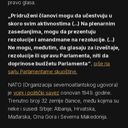
pravo glasa.
„Pridruženi članovi mogu da učestvuju u
skoro svim aktivnostima (…) Na plenarnim
zasedanjima, mogu da prezentuju
rezolucije i amandmane na rezolucije. (…)
Ne mogu, međutim, da glasaju za izveštaje,
rezolucije ili upravu Parlamenta, niti da
doprinose budžetu Parlamenta”
,
piše na
sajtu Parlamentarne skupštine.
NATO (Organizacija severnoatlantskog ugovora)
je
vojni i politički savez
osnovan 1949. godine.
Trenutno broji 32 zemlje članice, među kojima su
neke i susedi Srbije: Albanija, Hrvatska,
Mađarska, Crna Gora i Severna Makedonija.