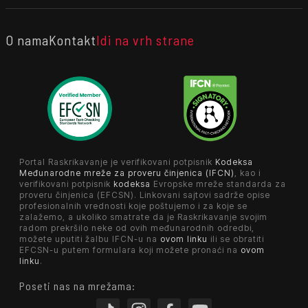
O nama
Kontakt
Idi na vrh strane
Portal Raskrikavanje je verifikovani potpisnik
Kodeksa
Međunarodne mreže za proveru činjenica (IFCN)
, kao i
verifikovani potpisnik
kodeksa
Evropske mreže standarda za
proveru činjenica (EFCSN). Linkovani sajtovi sadrže opise
profesionalnih vrednosti koje poštujemo i za koje se
zalažemo, a ukoliko smatrate da je Raskrikavanje svojim
radom prekršilo neke od ovih međunarodnih odredbi,
možete uputiti žalbu IFCN-u na
ovom linku
ili se obratiti
EFCSN-u putem formulara koji možete pronaći na
ovom
linku
.
Poseti nas na mrežama: