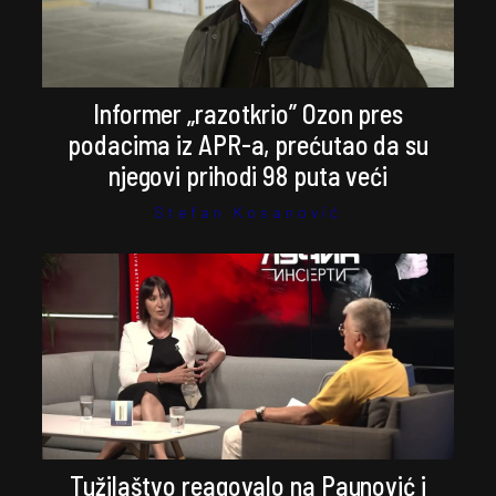
Informer „razotkrio” Ozon pres
podacima iz APR-a, prećutao da su
njegovi prihodi 98 puta veći
Stefan Kosanović
Tužilaštvo reagovalo na Paunović i