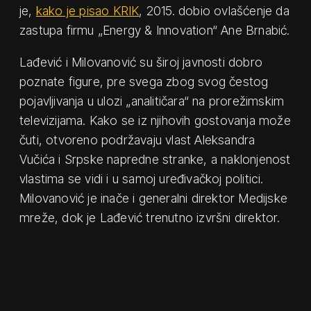
je,
kako je pisao KRIK
, 2015. dobio ovlašćenje da
zastupa firmu „Energy & Innovation“ Ane Brnabić.
Lađević i Milovanović su široj javnosti dobro
poznate figure, pre svega zbog svog čestog
pojavljivanja u ulozi „analitičara“ na prorežimskim
televizijama. Kako se iz njihovih gostovanja može
čuti, otvoreno podržavaju vlast Aleksandra
Vučića i Srpske napredne stranke, a naklonjenost
vlastima se vidi i u samoj uređivačkoj politici.
Milovanović je inače i generalni direktor Medijske
mreže, dok je Lađević trenutno izvršni direktor.