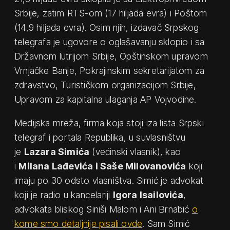
Srbije, zatim RTS-om (17 hiljada evra) i Poštom
(14,9 hiljada evra). Osim njih, izdavač Srpskog
telegrafa je ugovore o oglašavanju sklopio i sa
Državnom lutrijom Srbije, Opštinskom upravom
Vrnjačke Banje, Pokrajinskim sekretarijatom za
zdravstvo, Turističkom organizacijom Srbije,
Upravom za kapitalna ulaganja AP Vojvodine.
Medijska mreža, firma koja stoji iza lista Srpski
telegraf i portala Republika, u suvlasništvu
je
Lazara Simića
(većinski vlasnik), kao
i
Milana Lađevića i Saše Milovanovića
koji
imaju po 30 odsto vlasništva. Simić je advokat
koji je radio u kancelariji
Igora Isailovića
,
advokata bliskog Siniši Malom i Ani Brnabić
o
kome smo detaljnije pisali ovde
. Sam Simić