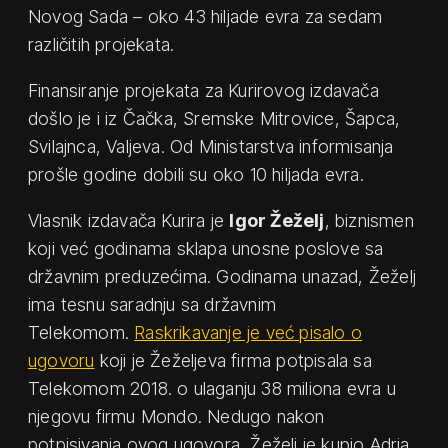
Novog Sada – oko 43 hiljade evra za sedam
različitih projekata.
Finansiranje projekata za Kurirovog izdavača
došlo je i iz Čačka, Sremske Mitrovice, Šapca,
Svilajnca, Valjeva. Od Ministarstva informisanja
prošle godine dobili su oko 10 hiljada evra.
Vlasnik izdavača Kurira je
Igor Žeželj
, biznismen
koji već godinama sklapa unosne poslove sa
državnim preduzećima. Godinama unazad, Žeželj
ima tesnu saradnju sa državnim
Telekomom.
Raskrikavanje je već pisalo o
ugovoru
koji je Žeželjeva firma potpisala sa
Telekomom 2018. o ulaganju 38 miliona evra u
njegovu firmu Mondo. Nedugo nakon
potpisivanja ovog ugovora, Žeželj je kupio Adria