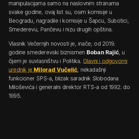
manipulacijama samo na naslovnim stranama
svake godine, ovaj list su, osim komisije u
Beogradu, nagradile i komisije u Šapcu, Subotici,
Smederevu, Pančevu i nizu drugih opština.
Vlasnik Večernjih novosti je, inače, od 2019.
godine smederevski biznismen
Boban Rajić
, u
čijem je suvlasništvu i Politika.
Glavni i odgovorni
urednik je
Milorad Vučelić
, nekadašnji
funkcioner SPS-a, blizak saradnik Slobodana
Miloševića i generalni direktor RTS-a od 1992. do
1995.