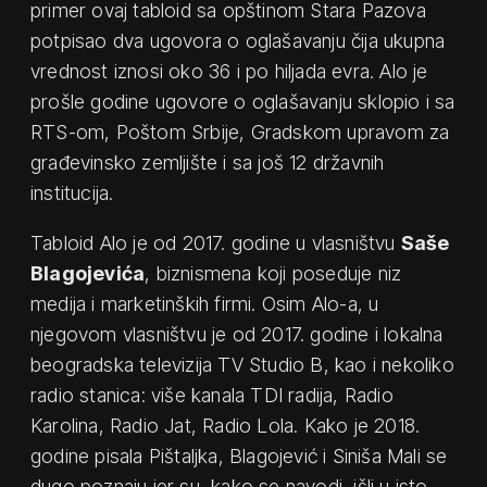
primer ovaj tabloid sa opštinom Stara Pazova
potpisao dva ugovora o oglašavanju čija ukupna
vrednost iznosi oko 36 i po hiljada evra. Alo je
prošle godine ugovore o oglašavanju sklopio i sa
RTS-om, Poštom Srbije, Gradskom upravom za
građevinsko zemljište i sa još 12 državnih
institucija.
Tabloid Alo je od 2017. godine u vlasništvu
Saše
Blagojevića
, biznismena koji poseduje niz
medija i marketinških firmi. Osim Alo-a, u
njegovom vlasništvu je od 2017. godine i lokalna
beogradska televizija TV Studio B, kao i nekoliko
radio stanica: više kanala TDI radija, Radio
Karolina, Radio Jat, Radio Lola. Kako je 2018.
godine pisala Pištaljka, Blagojević i Siniša Mali se
dugo poznaju jer su, kako se navodi, išli u isto