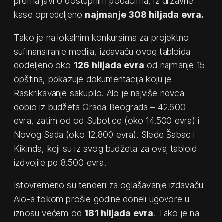
prema javno dostupnim podacima, iz državne
kase opredeljeno
najmanje 308 hiljada evra.
Tako je na lokalnim konkursima za projektno
sufinansiranje medija, izdavaču ovog tabloida
dodeljeno oko
126 hiljada evra
od najmanje 15
opština, pokazuje dokumentacija koju je
Raskrikavanje sakupilo. Alo je najviše novca
dobio iz budžeta Grada Beograda – 42.600
evra, zatim od od Subotice (oko 14.500 evra) i
Novog Sada (oko 12.800 evra). Slede Šabac i
Kikinda, koji su iz svog budžeta za ovaj tabloid
izdvojile po 8.500 evra.
Istovremeno su tenderi za oglašavanje izdavaču
Alo-a tokom prošle godine doneli ugovore u
iznosu većem od
181 hiljada evra
. Tako je na