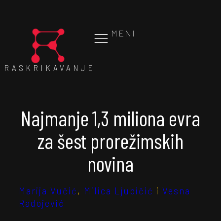
MENI
RASKRIKAVANJE
Najmanje 1,3 miliona evra
za šest prorežimskih
novina
Marija Vučić
,
Milica Ljubičić
i
Vesna
Radojević