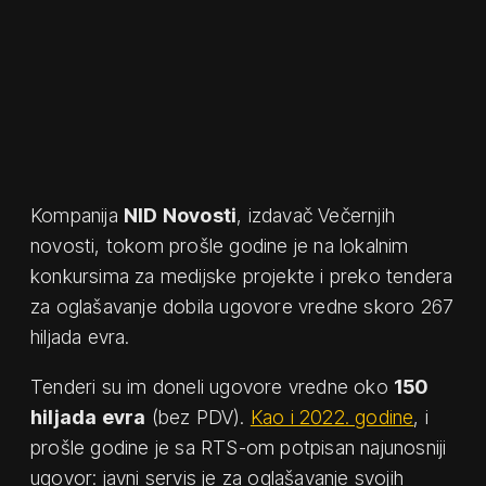
Kompanija
NID Novosti
, izdavač Večernjih
novosti, tokom prošle godine je na lokalnim
konkursima za medijske projekte i preko tendera
za oglašavanje dobila ugovore vredne skoro 267
hiljada evra.
Tenderi su im doneli ugovore vredne oko
150
hiljada evra
(bez PDV).
Kao i 2022. godine
, i
prošle godine je sa RTS-om potpisan najunosniji
ugovor: javni servis je za oglašavanje svojih