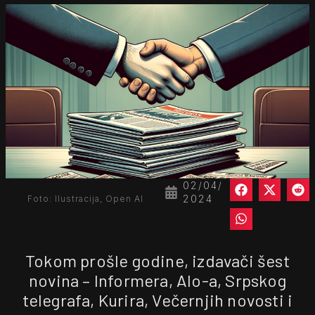
02/04/
2024
Foto: Ilustracija, Open AI
Tokom prošle godine, izdavači šest
novina – Informera, Alo-a, Srpskog
telegrafa, Kurira, Večernjih novosti i