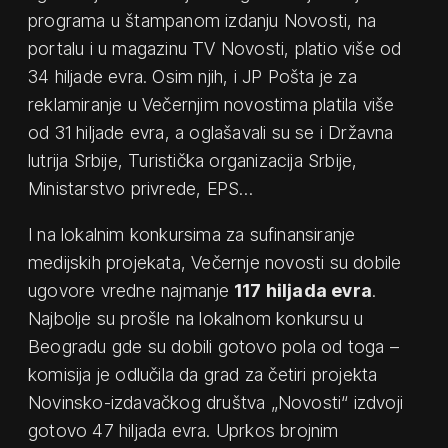
programa u štampanom izdanju Novosti, na
portalu i u magazinu TV Novosti, platio više od
34 hiljade evra. Osim njih, i JP Pošta je za
reklamiranje u Večernjim novostima platila više
od 31 hiljade evra, a oglašavali su se i Državna
lutrija Srbije, Turistička organizacija Srbije,
Ministarstvo privrede, EPS…
I na lokalnim konkursima za sufinansiranje
medijskih projekata, Večernje novosti su dobile
ugovore vredne najmanje
117 hiljada evra
.
Najbolje su prošle na lokalnom konkursu u
Beogradu gde su dobili gotovo pola od toga –
komisija je odlučila da grad za četiri projekta
Novinsko-izdavačkog društva „Novosti“ izdvoji
gotovo 47 hiljada evra. Uprkos brojnim