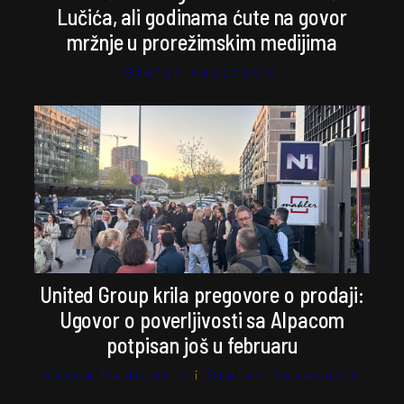
Lučića, ali godinama ćute na govor
mržnje u prorežimskim medijima
Stefan Kosanović
United Group krila pregovore o prodaji:
Ugovor o poverljivosti sa Alpacom
potpisan još u februaru
Vesna Radojević
i
Stefan Kosanović