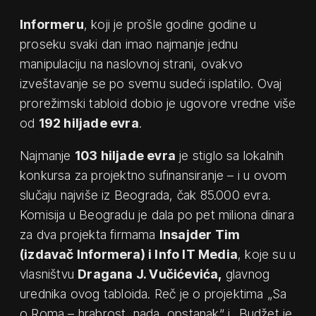
Informeru
, koji je prošle godine godine u
proseku svaki dan imao najmanje jednu
manipulaciju na naslovnoj strani, ovakvo
izveštavanje se po svemu sudeći isplatilo. Ovaj
prorežimski tabloid dobio je ugovore vredne više
od
192 hiljade evra
.
Najmanje
103 hiljade evra
je stiglo sa lokalnih
konkursa za projektno sufinansiranje – i u ovom
slučaju najviše iz Beograda, čak 85.000 evra.
Komisija u Beogradu je dala po pet miliona dinara
za dva projekta firmama
Insajder Tim
(izdavač Informera) i Info IT Media
, koje su u
vlasništvu
Dragana J. Vučićevića,
glavnog
urednika ovog tabloida. Reč je o projektima „Sa
o Roma – hrabrost, nada, opstanak“ i „Budžet je