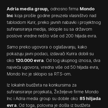
Adria media group,
odnosno firma
Mondo
Inc
koja prošle godine preuzela vlasništvo nad
tabloidom Kurir, preko javnih nabavki i projektnog
sufinansiranja medija, sklopile su sa državom
poslove vredne nešto više od 200 hiljada evra.
Samo preko ugovora o oglašavanju, kako
pokazuju javni podaci, izdavači Kurira dobili su
oko
120.000 evra
. Od tog ukupnog iznosa, dva
najveća ugovora, vredna više od 50 hiljada evra,
Mondo Inc je sklopio sa RTS-om.
Iz lokalnih budžeta na konkursima za
sufinansiranje projekata, Žeželjeve firme Mondo
Inc i Adria media group su dobile oko
85 hiljada
evra
. Od toga, polovina je došla iz budžeta