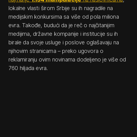
lokalne vlasti širom Srbije su ih nagradile na
medijskim konkursima sa više od pola miliona
evra. Takođe, budući da je reč o najčitanijim
medijima, državne kompanije i institucije su ih
birale da svoje usluge i poslove oglašavaju na
njihovim stranicama – preko ugovora o
reklamiranju ovim novinama dodeljeno je više od
760 hiljada evra.