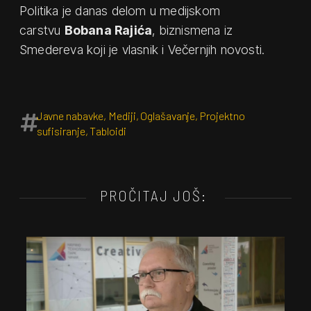
Politika je danas delom u medijskom
carstvu
Bobana Rajića
, biznismena iz
Smedereva koji je vlasnik i Večernjih novosti.
Javne nabavke
,
Mediji
,
Oglašavanje
,
Projektno
sufisiranje
,
Tabloidi
PROČITAJ JOŠ: