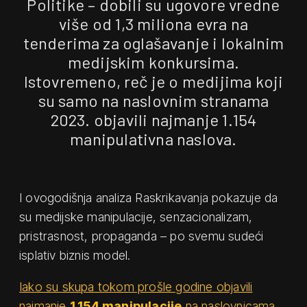
Politike – dobili su ugovore vredne
više od 1,3 miliona evra na
tenderima za oglašavanje i lokalnim
medijskim konkursima.
Istovremeno, reč je o medijima koji
su samo na naslovnim stranama
2023. objavili najmanje 1.154
manipulativna naslova.
I ovogodišnja analiza Raskrikavanja pokazuje da
su medijske manipulacije, senzacionalizam,
pristrasnost, propaganda – po svemu sudeći
isplativ biznis model.
Iako su skupa tokom prošle godine objavili
najmanje
1.154 manipulacije
na naslovnicama
,