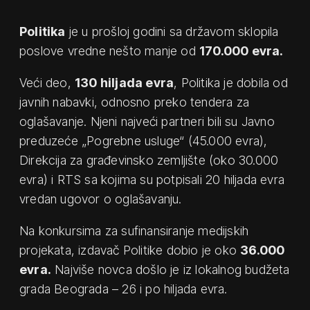
Politika
je u prošloj godini sa državom sklopila
poslove vredne nešto manje od
170.000 evra.
Veći deo,
130 hiljada evra
, Politika je dobila od
javnih nabavki, odnosno preko tendera za
oglašavanje. Njeni najveći partneri bili su Javno
preduzeće „Pogrebne usluge“ (45.000 evra),
Direkcija za građevinsko zemljište (oko 30.000
evra) i RTS sa kojima su potpisali 20 hiljada evra
vredan ugovor o oglašavanju.
Na konkursima za sufinansiranje medijskih
projekata, izdavač Politike dobio je oko
36.000
evra.
Najviše novca došlo je iz lokalnog budžeta
grada Beograda – 26 i po hiljada evra.