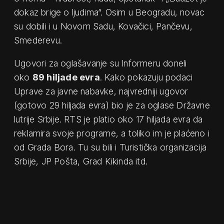
dokaz brige o ljudima“. Osim u Beogradu, novac
su dobili i u Novom Sadu, Kovačici, Pančevu,
Smederevu.
Ugovori za oglašavanje su Informeru doneli
oko
89 hiljade evra
. Kako pokazuju podaci
Uprave za javne nabavke, najvredniji ugovor
(gotovo 29 hiljada evra) bio je za oglase Državne
lutrije Srbije. RTS je platio oko 17 hiljada evra da
reklamira svoje programe, a toliko im je plaćeno i
od Grada Bora. Tu su bili i Turistička organizacija
Srbije, JP Pošta, Grad Kikinda itd.