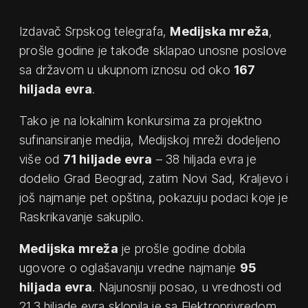
Izdavač Srpskog telegrafa,
Medijska mreža
,
prošle godine je takođe sklapao unosne poslove
sa državom u ukupnom iznosu od oko
167
hiljada evra
.
Tako je na lokalnim konkursima za projektno
sufinansiranje medija, Medijskoj mreži dodeljeno
više od
71 hiljade evra
– 38 hiljada evra je
dodelio Grad Beograd, zatim Novi Sad, Kraljevo i
još najmanje pet opština, pokazuju podaci koje je
Raskrikavanje sakupilo.
Medijska mreža
je prošle godine dobila
ugovore o oglašavanju vredne najmanje
95
hiljada evra
. Najunosniji posao, u vrednosti od
21,3 hiljade evra sklopila je sa Elektroprivredom