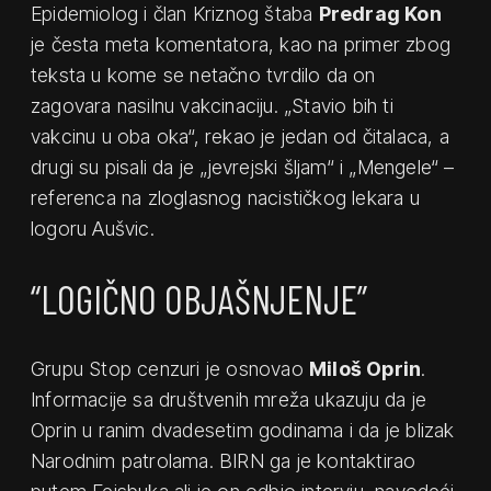
Epidemiolog i član Kriznog štaba
Predrag Kon
je česta meta komentatora, kao na primer zbog
teksta u kome se netačno tvrdilo da on
zagovara nasilnu vakcinaciju. „Stavio bih ti
vakcinu u oba oka“, rekao je jedan od čitalaca, a
drugi su pisali da je „jevrejski šljam“ i „Mengele“ –
referenca na zloglasnog nacističkog lekara u
logoru Aušvic.
“LOGIČNO OBJAŠNJENJE”
Grupu Stop cenzuri je osnovao
Miloš Oprin
.
Informacije sa društvenih mreža ukazuju da je
Oprin u ranim dvadesetim godinama i da je blizak
Narodnim patrolama. BIRN ga je kontaktirao