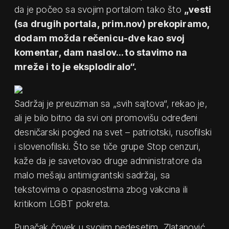
da je počeo sa svojim portalom tako što
„vesti
(sa drugih portala, prim.nov) prekopiramo,
dodam možda rečenicu-dve kao svoj
komentar, dam naslov… to stavimo na
mreže i to je eksplodiralo“.
Sadržaj je preuziman sa „svih sajtova“, rekao je,
ali je bilo bitno da svi oni promovišu određeni
desničarski pogled na svet – patriotski, rusofilski
i slovenofilski. Što se tiče grupe Stop cenzuri,
kaže da je savetovao druge administratore da
malo mešaju antimigrantski sadržaj, sa
tekstovima o opasnostima zbog vakcina ili
kritikom LGBT pokreta.
Punačak čovek u svojim pedesetim, Zlatanović