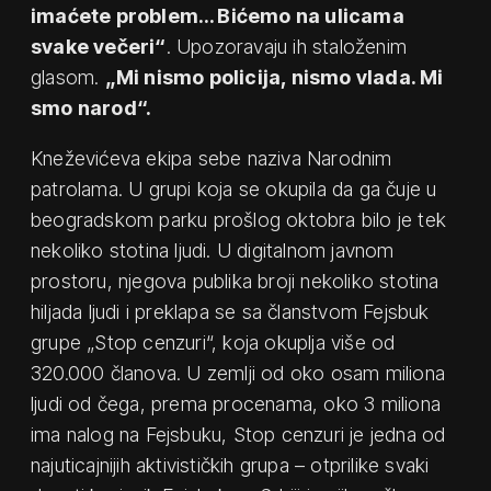
imaćete problem… Bićemo na ulicama
svake večeri“
. Upozoravaju ih staloženim
glasom.
„Mi nismo policija, nismo vlada. Mi
smo narod“.
Kneževićeva ekipa sebe naziva Narodnim
patrolama. U grupi koja se okupila da ga čuje u
beogradskom parku prošlog oktobra bilo je tek
nekoliko stotina ljudi. U digitalnom javnom
prostoru, njegova publika broji nekoliko stotina
hiljada ljudi i preklapa se sa članstvom Fejsbuk
grupe „Stop cenzuri“, koja okuplja više od
320.000 članova. U zemlji od oko osam miliona
ljudi od čega, prema procenama, oko 3 miliona
ima nalog na Fejsbuku, Stop cenzuri je jedna od
najuticajnijih aktivističkih grupa – otprilike svaki