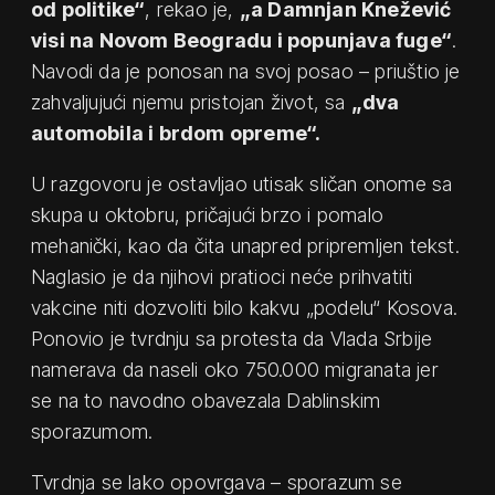
od politike“
, rekao je,
„a Damnjan Knežević
visi na Novom Beogradu i popunjava fuge“
.
Navodi da je ponosan na svoj posao – priuštio je
zahvaljujući njemu pristojan život, sa
„dva
automobila i brdom opreme“.
U razgovoru je ostavljao utisak sličan onome sa
skupa u oktobru, pričajući brzo i pomalo
mehanički, kao da čita unapred pripremljen tekst.
Naglasio je da njihovi pratioci neće prihvatiti
vakcine niti dozvoliti bilo kakvu „podelu“ Kosova.
Ponovio je tvrdnju sa protesta da Vlada Srbije
namerava da naseli oko 750.000 migranata jer
se na to navodno obavezala Dablinskim
sporazumom.
Tvrdnja se lako opovrgava – sporazum se