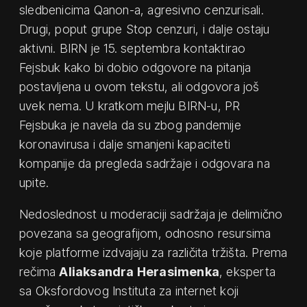
sledbenicima Qanon-a, agresivno cenzurisali.
Drugi, poput grupe Stop cenzuri, i dalje ostaju
aktivni. BIRN je 15. septembra kontaktirao
Fejsbuk kako bi dobio odgovore na pitanja
postavljena u ovom tekstu, ali odgovora još
uvek nema. U kratkom mejlu BIRN-u, PR
Fejsbuka je navela da su zbog pandemije
koronavirusa i dalje smanjeni kapaciteti
kompanije da pregleda sadržaje i odgovara na
upite.
Nedoslednost u moderaciji sadržaja je delimično
povezana sa geografijom, odnosno resursima
koje platforme izdvajaju za različita tržišta. Prema
rečima
Aliaksandra Herasimenka
, eksperta
sa Oksfordovog Instituta za internet koji