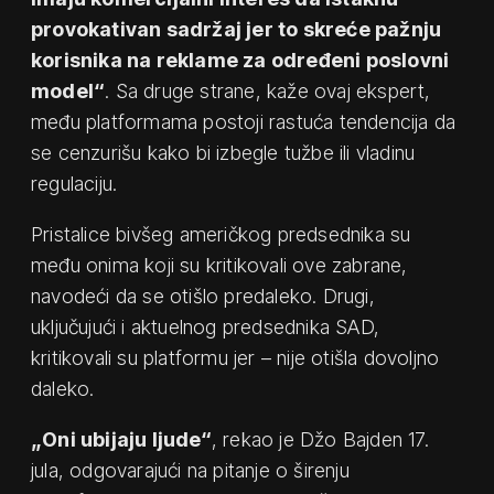
provokativan sadržaj jer to skreće pažnju
korisnika na reklame za određeni poslovni
model“
. Sa druge strane, kaže ovaj ekspert,
među platformama postoji rastuća tendencija da
se cenzurišu kako bi izbegle tužbe ili vladinu
regulaciju.
Pristalice bivšeg američkog predsednika su
među onima koji su kritikovali ove zabrane,
navodeći da se otišlo predaleko. Drugi,
uključujući i aktuelnog predsednika SAD,
kritikovali su platformu jer – nije otišla dovoljno
daleko.
„Oni ubijaju ljude“
, rekao je Džo Bajden 17.
jula, odgovarajući na pitanje o širenju