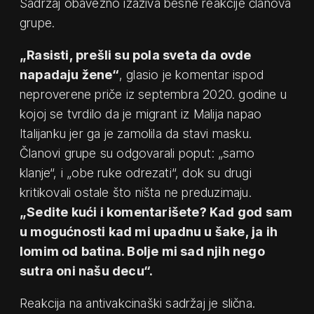
Sadržaj obavezno izaziva besne reakcije članova
grupe.
„Rasisti, prešli su pola sveta da ovde
napadaju žene“
, glasio je komentar ispod
neproverene priče iz septembra 2020. godine u
kojoj se tvrdilo da je migrant iz Malija napao
Italijanku jer ga je zamolila da stavi masku.
Članovi grupe su odgovarali poput: „samo
klanje“, i „obe ruke odrezati“, dok su drugi
kritikovali ostale što ništa ne preduzimaju.
„Sedite kući i komentarišete? Kad god sam
u mogućnosti kad mi upadnu u šake, ja ih
lomim od batina. Bolje mi sad njih nego
sutra oni našu decu“.
Reakcija na antivakcinaški sadržaj je slična.