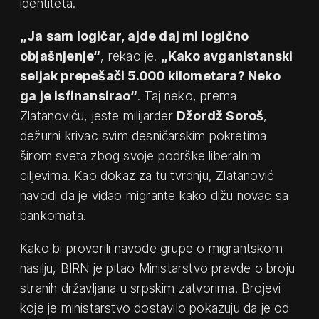
identiteta.
„Ja sam logičar, ajde daj mi logično
objašnjenje“
, rekao je.
„Kako avganistanski
seljak prepešači 5.000 kilometara? Neko
ga je isfinansirao“
. Taj neko, prema
Zlatanoviću, jeste milijarder
Džordž Soroš
,
dežurni krivac svim desničarskim pokretima
širom sveta zbog svoje podrške liberalnim
ciljevima. Kao dokaz za tu tvrdnju, Zlatanović
navodi da je viđao migrante kako dižu novac sa
bankomata.
Kako bi proverili navode grupe o migrantskom
nasilju, BIRN je pitao Ministarstvo pravde o broju
stranih državljana u srpskim zatvorima. Brojevi
koje je ministarstvo dostavilo pokazuju da je od