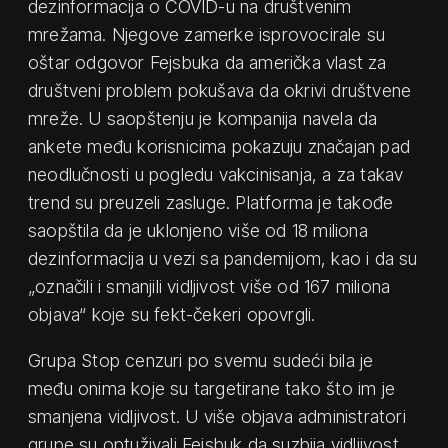
dezinformacija o COVID-u na društvenim
mrežama. Njegove zamerke isprovocirale su
oštar odgovor Fejsbuka da američka vlast za
društveni problem pokušava da okrivi društvene
mreže. U saopštenju je kompanija navela da
ankete među korisnicima pokazuju značajan pad
neodlučnosti u pogledu vakcinisanja, a za takav
trend su preuzeli zasluge. Platforma je takođe
saopštila da je uklonjeno više od 18 miliona
dezinformacija u vezi sa pandemijom, kao i da su
„označili i smanjili vidljivost više od 167 miliona
objava“ koje su fekt-čekeri opovrgli.
Grupa Stop cenzuri po svemu sudeći bila je
među onima koje su targetirane tako što im je
smanjena vidljivost. U više objava administratori
grupe su optuživali Fejsbuk da suzbija vidljivost