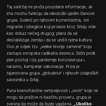
Taj sadržaj ne pruža pouzdane informacije, ali
ima moćnu funkciju da ideološki ujedini članove
grupe. Sudeći po njihovim komentarima, oni
migrante i izbeglice koji prolaze kroz Srbiju vide
kao dokaz nečeg drugog: plana da se
destabilizuje zemlja i da se uništi njena kultura.
Ovo je odjek tzv. „velike teorije zamene“ koju
zastupa evropska radikalna desnica. Slični podli
plan postoji i iza pandemije koronavirusa i,
naravno, kampanje vakcinacije. Kriva je
tajanstvena grupa „globalista“ i njihovih izdajničkih
saveznika u Srbiji.
Puna ksenofobične netrpeljivosti i „vesti“ koje ne
mogu da prežive ni bazičnu proveru, grupa je
svesna da može da bude ugašena.
„Ukoliko