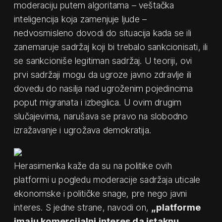
moderaciju putem algoritama – veštačka
inteligencija koja zamenjuje ljude –
nedvosmisleno dovodi do situacija kada se ili
zanemaruje sadržaj koji bi trebalo sankcionisati, ili
se sankcioniše legitiman sadržaj. U teoriji, ovi
prvi sadržaji mogu da ugroze javno zdravlje ili
dovedu do nasilja nad ugroženim pojedincima
poput migranata i izbeglica. U ovim drugim
slučajevima, narušava se pravo na slobodno
izražavanje i ugrožava demokratija.
Herasimenka kaže da su na politike ovih
platformi u pogledu moderacije sadržaja uticale
ekonomske i političke snage, pre nego javni
interes. S jedne strane, navodi on,
„platforme
imaju komercijalni interes da istaknu