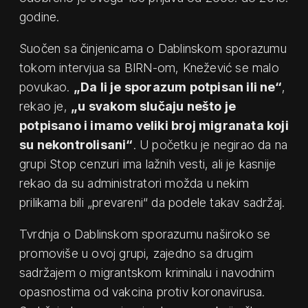
godine.
Suočen sa činjenicama o Dablinskom sporazumu
tokom intervjua sa BIRN-om, Knežević se malo
povukao.
„Da li je sporazum potpisan ili ne“
,
rekao je,
„u svakom slučaju nešto je
potpisano i imamo veliki broj migranata koji
su nekontrolisani“
. U početku je negirao da na
grupi Stop cenzuri ima lažnih vesti, ali je kasnije
rekao da su administratori možda u nekim
prilikama bili „prevareni“ da podele takav sadržaj.
Tvrdnja o Dablinskom sporazumu naširoko se
promoviše u ovoj grupi, zajedno sa drugim
sadržajem o migrantskom kriminalu i navodnim
opasnostima od vakcina protiv koronavirusa.