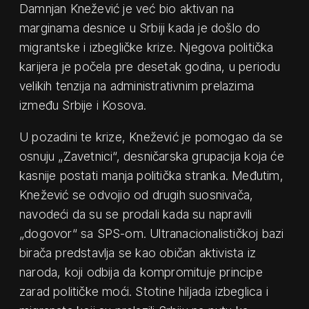
Damnjan Knežević je već bio aktivan na
marginama desnice u Srbiji kada je došlo do
migrantske i izbegličke krize. Njegova politička
karijera je počela pre desetak godina, u periodu
velikih tenzija na administrativnim prelazima
između Srbije i Kosova.
U pozadini te krize, Knežević je pomogao da se
osnuju „Zavetnici“, desničarska grupacija koja će
kasnije postati manja politička stranka. Međutim,
Knežević se odvojio od drugih suosnivača,
navodeći da su se prodali kada su napravili
„dogovor“ sa SPS-om. Ultranacionalističkoj bazi
birača predstavlja se kao običan aktivista iz
naroda, koji odbija da kompromituje principe
zarad političke moći. Stotine hiljada izbeglica i