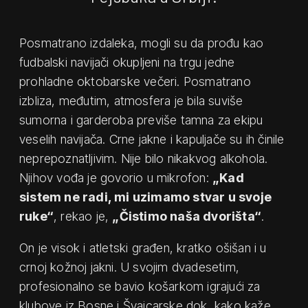
Posmatrano izdaleka, mogli su da prođu kao
fudbalski navijači okupljeni na trgu jedne
prohladne oktobarske večeri. Posmatrano
izbliza, međutim, atmosfera je bila suviše
sumorna i garderoba previše tamna za ekipu
veselih navijača. Crne jakne i kapuljače su ih činile
neprepoznatljivim. Nije bilo nikakvog alkohola.
Njihov vođa je govorio u mikrofon:
„Kad
sistem ne radi, mi uzimamo stvar u svoje
ruke“
, rekao je,
„Čistimo naša dvorišta“
.
On je visok i atletski građen, kratko ošišan i u
crnoj kožnoj jakni. U svojim dvadesetim,
profesionalno se bavio košarkom igrajući za
klubove iz Bosne i Švajcarske dok, kako kaže,