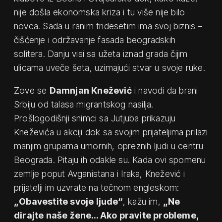
nije došla ekonomska kriza i tu više nije bilo
novca. Sada u ranim tridesetim ima svoj biznis –
čišćenje i održavanje fasada beogradskih
solitera. Danju visi sa užeta iznad grada čijim
ulicama uveče šeta, uzimajući stvar u svoje ruke.
Zove se
Damnjan Knežević
i navodi da brani
Srbiju od talasa migrantskog nasilja.
Prošlogodišnji snimci sa Jutjuba prikazuju
Kneževića u akciji dok sa svojim prijateljima prilazi
manjim grupama umornih, opreznih ljudi u centru
Beograda. Pitaju ih odakle su. Kada ovi spomenu
zemlje poput Avganistana i Iraka, Knežević i
prijatelji im uzvrate na tečnom engleskom:
„Obavestite svoje ljude“
, kažu im,
„Ne
dirajte naše žene… Ako pravite probleme,