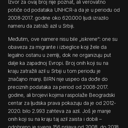
Izvor za ovaj broj nije poznat, ali verovatno
potiče od podataka UNHCR-a da je u periodu od
2008-2017. godine oko 620.000 ljudi izrazilo
nameru da zatraži azil u Srbiji.
Međutim, ove namere nisu bile „iskrene“: one su
obaveza za migrante i izbeglice koji žele da
legalno ostanu u zemlji, dok ne organizuju put
dalje ka zapadnoj Evropi. Broj onih koji su na
kraju zatražili azil u Srbiji u tom periodu je
značajno manji. BIRN nije uspeo da dođe do
preciznih podataka za period od 2008-2017.
godine, ali brojevi kojima raspolaže Beogradski
centar za ljudska prava pokazuju da je od 2012-
2020. bilo 2.993 zahteva za azil. Još je manje
onih koji su na kraju taj azil zaista i dobili –
odobreno je svega 156 prijava od 2008. do 2018.