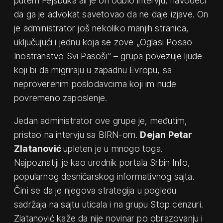
putem Fejsbuka ali je on odbio intervju, navodeći
da ga je advokat savetovao da ne daje izjave. On
je administrator još nekoliko manjih stranica,
uključujući i jednu koja se zove „Oglasi Posao
Inostranstvo Svi Pasoši“ – grupa povezuje ljude
koji bi da migriraju u zapadnu Evropu, sa
neproverenim poslodavcima koji im nude
povremeno zaposlenje.
Jedan administrator ove grupe je, međutim,
pristao na intervju sa BIRN-om.
Dejan Petar
Zlatanović
upleten je u mnogo toga.
Najpoznatiji je kao urednik portala Srbin Info,
popularnog desničarskog informativnog sajta.
Čini se da je njegova strategija u pogledu
sadržaja na sajtu uticala i na grupu Stop cenzuri.
Zlatanović kaže da nije novinar po obrazovanju i