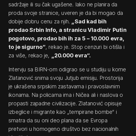
sadržaje ili su čak ugašene. Iako ne planira da
proda svoje stranice, uveren je da bi mogao da
dobije dobru cenu za njih.
„Sad kad bih
prodao Srbin Info, a stranicu Vladimir Putin
pogotovo, prodao bih ih za 5 – 10.000 evra,
to je sigurno“
, rekao je. Stop cenzuri bi otišla i
za više, rekao je,
„20.000 evra“.
Intervju sa BIRN-om odigrao se u studiju u kome
Zlatanović snima svoju Jutjub emisiju. Prostorija
je ukrašena srpskim zastavama i pravoslavnim
ikonama. Na policama ima i Ničea ali i naslova o
propasti zapadne civilizacije. Zlatanović opisuje
izbeglice i migrante kao „tempirane bombe“ i
smatra da su oni deo plana da se Evropa
pretvori u homogeno društvo bez nacionalnih