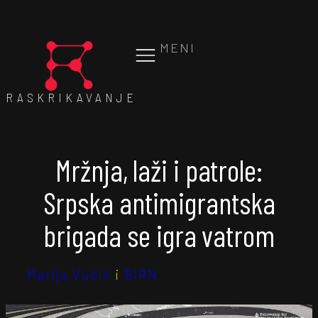
MENI
RASKRIKAVANJE
Mržnja, laži i patrole:
Srpska antimigrantska
brigada se igra vatrom
Marija Vučić
i
BIRN