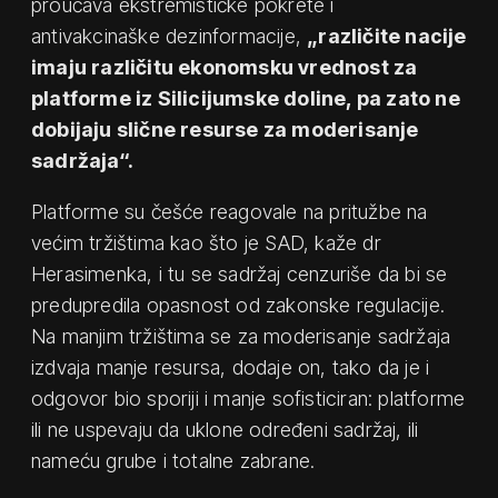
proučava ekstremističke pokrete i
antivakcinaške dezinformacije,
„različite nacije
imaju različitu ekonomsku vrednost za
platforme iz Silicijumske doline, pa zato ne
dobijaju slične resurse za moderisanje
sadržaja“.
Platforme su češće reagovale na pritužbe na
većim tržištima kao što je SAD, kaže dr
Herasimenka, i tu se sadržaj cenzuriše da bi se
predupredila opasnost od zakonske regulacije.
Na manjim tržištima se za moderisanje sadržaja
izdvaja manje resursa, dodaje on, tako da je i
odgovor bio sporiji i manje sofisticiran: platforme
ili ne uspevaju da uklone određeni sadržaj, ili
nameću grube i totalne zabrane.