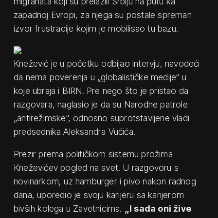
migranata koji su prelazili Srbiju na putu ka
zapadnoj Evropi, za njega su postale spreman
izvor frustracije kojim je mobilisao tu bazu.
Knežević je u početku odbijao intervju, navodeći
da nema poverenja u „globalističke medije“ u
koje ubraja i BIRN. Pre nego što je pristao da
razgovara, naglasio je da su Narodne patrole
„antirežimske“, odnosno suprotstavljene vladi
predsednika Aleksandra Vućića.
Prezir prema političkom sistemu prožima
Kneževićev pogled na svet. U razgovoru s
novinarkom, uz hamburger i pivo nakon radnog
dana, uporedio je svoju karijeru sa karijerom
bivših kolega u Zavetnicima.
„I sada oni žive