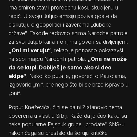
ima smiren stav i proređenu kosu skupljenu u
repić. U svoju Jutjub emisiju poziva goste da
diskutuju o geopolitici i zaverama „duboke
države“. Takođe redovno snima Narodne patrole
za svoj Jutjub kanal i o njima govori sa divljenjem.
„Oni mi veruju“
, rekao je ponosno pokazavši
na sebi majicu Narodnih patrola.
„Ona ne može
da se kupi. Dobiješ je samo ako si deo
ekipe“
. Nekoliko puta je, govoreći o Patrolama,
izgovorio „mi“, pre nego što bi se brzo ispravio u
„oni“.
Poput Kneževića, čini se da ni Zlatanović nema
poverenja u vlast u Srbiji. Kaže da je čuo kako su
neke popularne Fejsbuk grupe „prodate“ SNS-u
nakon čega su prestale da šeruju kritičke