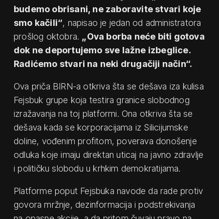
budemo obrisani, ne zaboravite stvari koje
smo kačili“
, napisao je jedan od administratora
prošlog oktobra.
„Ova borba neće biti gotova
dok ne deportujemo sve lažne izbeglice.
Radićemo stvari na neki drugačiji način“.
Ova priča BIRN-a otkriva šta se dešava iza kulisa
Fejsbuk grupe koja testira granice slobodnog
izražavanja na toj platformi. Ona otkriva šta se
dešava kada se korporacijama iz Silicijumske
doline, vođenim profitom, poverava donošenje
odluka koje imaju direktan uticaj na javno zdravlje
i političku slobodu u krhkim demokratijama.
Platforme poput Fejsbuka navode da rade protiv
govora mržnje, dezinformacija i podstrekivanja
na opasne akcije, a da pritom čuvaju pravo na