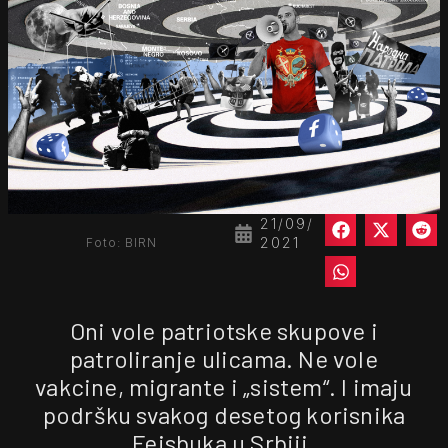
21/09/
2021
Foto: BIRN
Oni vole patriotske skupove i
patroliranje ulicama. Ne vole
vakcine, migrante i „sistem“. I imaju
podršku svakog desetog korisnika
Fejsbuka u Srbiji.