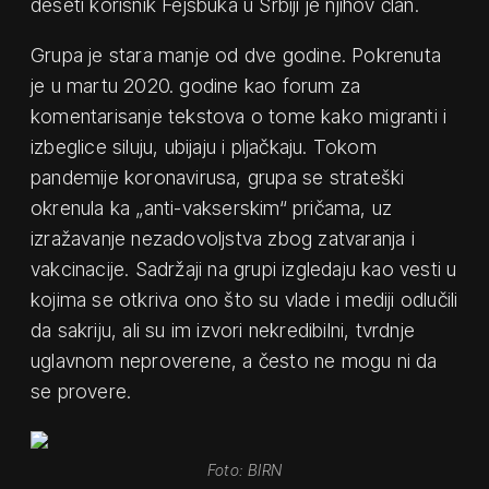
deseti korisnik Fejsbuka u Srbiji je njihov član.
Grupa je stara manje od dve godine. Pokrenuta
je u martu 2020. godine kao forum za
komentarisanje tekstova o tome kako migranti i
izbeglice siluju, ubijaju i pljačkaju. Tokom
pandemije koronavirusa, grupa se strateški
okrenula ka „anti-vakserskim“ pričama, uz
izražavanje nezadovoljstva zbog zatvaranja i
vakcinacije. Sadržaji na grupi izgledaju kao vesti u
kojima se otkriva ono što su vlade i mediji odlučili
da sakriju, ali su im izvori nekredibilni, tvrdnje
uglavnom neproverene, a često ne mogu ni da
se provere.
Foto: BIRN