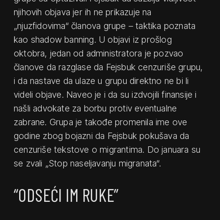
njihovih objava jer ih ne prikazuje na
„njuzfidovima“ članova grupe – taktika poznata
kao shadow banning. U objavi iz prošlog
oktobra, jedan od administratora je pozvao
članove da razglase da Fejsbuk cenzuriše grupu,
i da nastave da ulaze u grupu direktno ne bi li
videli objave. Naveo je i da su izdvojili finansije i
našli advokate za borbu protiv eventualne
zabrane. Grupa je takođe promenila ime ove
godine zbog bojazni da Fejsbuk pokušava da
cenzuriše tekstove o migrantima. Do januara su
se zvali „Stop naseljavanju migranata“.
“ODSEĆI IM RUKE”