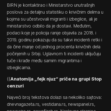
BIRN je kontaktirao i Ministarstvo unutrašnjih
poslova za detaljnu statistiku o krivičnim delima u
kojima su učestvovali migranti i izbeglice, ali je
ministarstvo odbilo da je dostavi. Međutim,
podaci koje je policija ranije objavila za 2018. i
2019. godinu pokazuju da su takvi incidenti retki i
da čine manje od jednog procenta krivičnih dela
počinjenih u Srbiji. Uglavnom ti incidenti uključuju
tuče i krađe među samim migrantima i
izbeglicama.
{{
Anatomija „fejk njuz“ priče na grupi Stop
cenzuri
Najveći broj tekstova dolazi sa nekoliko sajtova:
dnevnagazeta.rs, vestidana.rs, newspanel.rs,