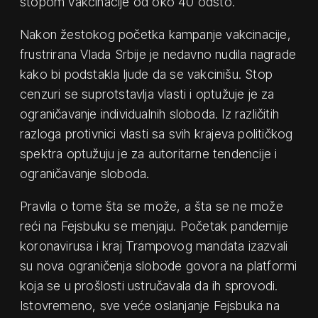
stopom vakcinacije od oko 40 odsto.
Nakon žestokog početka kampanje vakcinacije,
frustrirana Vlada Srbije je nedavno nudila nagrade
kako bi podstakla ljude da se vakcinišu. Stop
cenzuri se suprotstavlja vlasti i optužuje je za
ograničavanje individualnih sloboda. Iz različitih
razloga protivnici vlasti sa svih krajeva političkog
spektra optužuju je za autoritarne tendencije i
ograničavanje sloboda.
Pravila o tome šta se može, a šta se ne može
reći na Fejsbuku se menjaju. Početak pandemije
koronavirusa i kraj Trampovog mandata izazvali
su nova ograničenja slobode govora na platformi
koja se u prošlosti ustručavala da ih sprovodi.
Istovremeno, sve veće oslanjanje Fejsbuka na