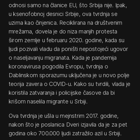
odnosi samo na članice EU, što Srbija nije. Ipak,
u ksenofobnoj desnici Srbije, ova tvrdnja se
uzima kao činjenica. Reciklirana na društvenim
mrežama, dovela je do niza manjih protesta
širom zemlje u februaru 2020. godine, kada su
ljudi pozivali vladu da poništi nepostojeći ugovor
o naseljavanju migranata. Kada je pandemija
koronavirusa pogodila Evropu, tvrdnja o
Dablinskom sporazumu uključena je u novo polje
teorija zavera o COVID-u. Kako su tvrdili, vlada je
koristila zatvaranja i policijske časove da bi
krišom naselila migrante u Srbiji.
Ova tvrdnja je ušla u mejnstrim 2017. godine,
nakon što je poslanica Dveri izjavila da je za pet
godina oko 700.000 ljudi zatražilo azil u Srbiji.