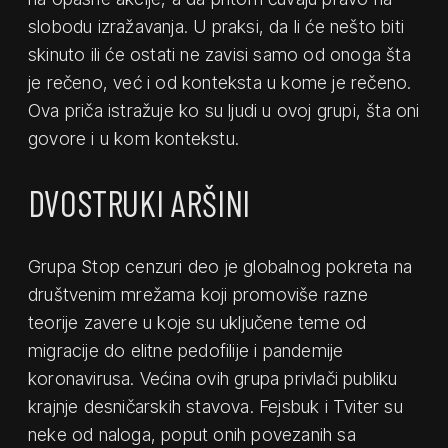
slobodu izražavanja. U praksi, da li će nešto biti
skinuto ili će ostati ne zavisi samo od onoga šta
je rečeno, već i od konteksta u kome je rečeno.
Ova priča istražuje ko su ljudi u ovoj grupi, šta oni
govore i u kom kontekstu.
DVOSTRUKI ARŠINI
Grupa Stop cenzuri deo je globalnog pokreta na
društvenim mrežama koji promoviše razne
teorije zavere u koje su uključene teme od
migracije do elitne pedofilije i pandemije
koronavirusa. Većina ovih grupa privlači publiku
krajnje desničarskih stavova. Fejsbuk i Tviter su
neke od naloga, poput onih povezanih sa