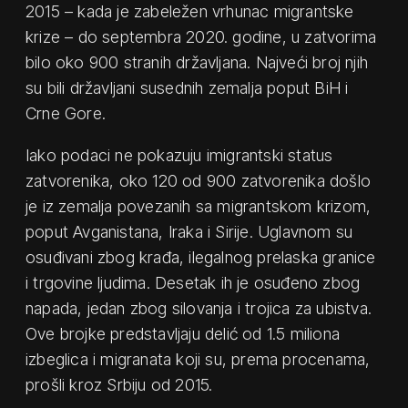
2015 – kada je zabeležen vrhunac migrantske
krize – do septembra 2020. godine, u zatvorima
bilo oko 900 stranih državljana. Najveći broj njih
su bili državljani susednih zemalja poput BiH i
Crne Gore.
Iako podaci ne pokazuju imigrantski status
zatvorenika, oko 120 od 900 zatvorenika došlo
je iz zemalja povezanih sa migrantskom krizom,
poput Avganistana, Iraka i Sirije. Uglavnom su
osuđivani zbog krađa, ilegalnog prelaska granice
i trgovine ljudima. Desetak ih je osuđeno zbog
napada, jedan zbog silovanja i trojica za ubistva.
Ove brojke predstavljaju delić od 1.5 miliona
izbeglica i migranata koji su, prema procenama,
prošli kroz Srbiju od 2015.