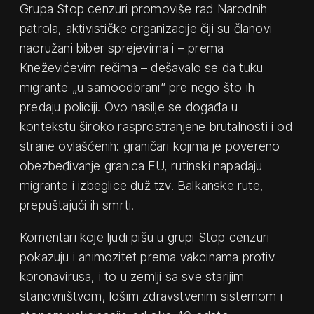
Grupa Stop cenzuri promoviše rad Narodnih
patrola, aktivističke organizacije čiji su članovi
naoružani biber sprejevima i – prema
Kneževićevim rečima – dešavalo se da tuku
migrante „u samoodbrani“ pre nego što ih
predaju policiji. Ovo nasilje se događa u
kontekstu široko rasprostranjene brutalnosti i od
strane ovlašćenih: graničari kojima je povereno
obezbeđivanje granica EU, rutinski napadaju
migrante i izbeglice duž tzv. Balkanske rute,
prepuštajući ih smrti.
Komentari koje ljudi pišu u grupi Stop cenzuri
pokazuju i animozitet prema vakcinama protiv
koronavirusa, i to u zemlji sa sve starijim
stanovništvom, lošim zdravstvenim sistemom i