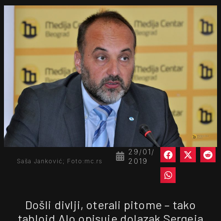
29/01/
2019
Saša Janković; Foto:mc.rs
Došli divlji, oterali pitome – tako
tabloid Alo opisuje dolazak Sergeja