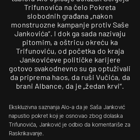
Trifunovića na čelo Pokreta
slobodnih građana „nakon
monstruozne kampanje protiv Saše
Jankovića“. I dok ga sada nazivaju
pitomim, a oštricu okreću ka
Trifunoviću, od početka do kraja
Jankovićeve političke karijere
gotovo svakodnevno su ga optuživali
da priprema haos, da ruši Vučića, da
brani Albance, da je „žedan krvi“.
Ekskluzivna saznanja Alo-a da je Saša Janković
napustio pokret koji je osnovao zbog dolaska
Trifunovića, Janković je odbio da komentariše za
Raskrikavanje.