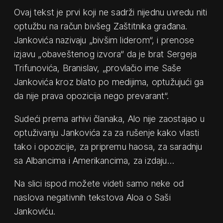
Ovaj tekst je prvi koji ne sadrži nijednu uvredu niti
optužbu na račun bivšeg Zaštitnika građana.
Jankovića nazivaju „bivšim liderom“, i prenose
izjavu „obaveštenog izvora“ da je brat Sergeja
Trifunovića, Branislav, „provlačio ime Saše
Jankovića kroz blato po medijima, optužujući ga
da nije prava opozicija nego prevarant“.
Sudeći prema arhivi članaka, Alo nije zaostajao u
optuživanju Jankovića za za rušenje kako vlasti
tako i opozicije, za pripremu haosa, za saradnju
sa Albancima i Amerikancima, za izdaju…
Na slici ispod možete videti samo neke od
naslova negativnih tekstova Aloa o Saši
Jankoviću.