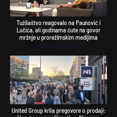
Tužilaštvo reagovalo na Paunović i
Lučića, ali godinama ćute na govor
mržnje u prorežimskim medijima
Stefan Kosanović
United Group krila pregovore o prodaji: