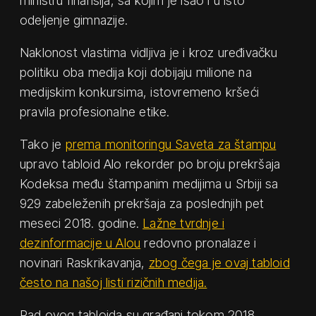
ministru finansija, sa kojim je išao i u isto
odeljenje gimnazije.
Naklonost vlastima vidljiva je i kroz uređivačku
politiku oba medija koji dobijaju milione na
medijskim konkursima, istovremeno kršeći
pravila profesionalne etike.
Tako je
prema monitoringu Saveta za štampu
upravo tabloid Alo rekorder po broju prekršaja
Kodeksa među štampanim medijima u Srbiji sa
929 zabeleženih prekršaja za poslednjih pet
meseci 2018. godine.
Lažne tvrdnje i
dezinformacije u Alou
redovno pronalaze i
novinari Raskrikavanja,
zbog čega je ovaj tabloid
često na našoj listi rizičnih medija.
Rad ovog tabloida su građani tokom 2018.