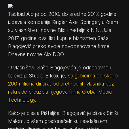
Tabloid Alo je od 2010. do sredine 2017. godine
izdavala kompanija Ringier Axel Springer, u čijem
su vlasništvu i novine Blic i nedeljnik NIN. Jula
2017. godine ovaj list kupuje biznismen Saša
Blagojević preko svoje novoosnovane firme
Dnevne novine Alo DOO.
U vlasništvu Saše Blagojevića je odnedavno i
televizija Studio B koju je,
sa gubicima od skoro
200 miliona dinara, od prethodnih vlasnika bez
naknade preuzela njegova firma Global Media
Technology
.
Kako je pisala Pištaljka, Blagojević je blizak Siniši
Malom, bivšem gradonačelniku i sadašnjem