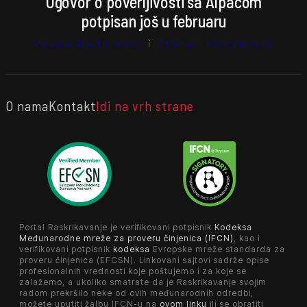
Ugovor o poverljivosti sa Alpacom
potpisan još u februaru
Vesna Radojević
i
Stefan Kosanović
O nama
Kontakt
Idi na vrh strane
Portal Raskrikavanje je verifikovani potpisnik
Kodeksa
Međunarodne mreže za proveru činjenica (IFCN)
, kao i
verifikovani potpisnik
kodeksa
Evropske mreže standarda za
proveru činjenica (EFCSN). Linkovani sajtovi sadrže opise
profesionalnih vrednosti koje poštujemo i za koje se
zalažemo, a ukoliko smatrate da je Raskrikavanje svojim
radom prekršilo neke od ovih međunarodnih odredbi,
možete uputiti žalbu IFCN-u na
ovom linku
ili se obratiti