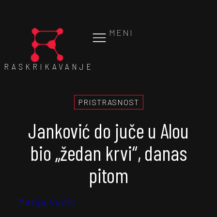
MENI
RASKRIKAVANJE
PRISTRASNOST
Janković do juče u Alou
bio „žedan krvi“, danas
pitom
Marija Vučić