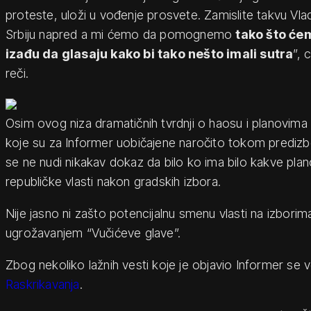
proteste, uloži u vođenje prosvete. Zamislite takvu Vla
Srbiju napred a mi ćemo da pomognemo
tako što će
izađu da glasaju kako bi tako nešto imali sutra
”, 
reči.
Osim ovog niza dramatičnih tvrdnji o haosu i planovima
koje su za Informer uobičajene naročito tokom predizb
se ne nudi nikakav dokaz da bilo ko ima bilo kakve plan
republičke vlasti nakon gradskih izbora.
Nije jasno ni zašto potencijalnu smenu vlasti na izborim
ugrožavanjem “Vučićeve glave”.
Zbog nekoliko lažnih vesti koje je objavio Informer se 
Raskrikavanja
.