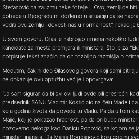
Stefanović da zauzmu neke fotelje… Ovoj zemlji će bit
pobede u Beogradu mi dođemo u situaciju da se naprav
voditi ovu zemlju i dovesti nas u normalnost”, rekao je Đ
U svom govoru, Đilas je nabrojao i imena nekoliko ljud
kandidate za mesta premijera ili ministara, što je za “E
potpisuje tekst značilo da on “ozbiljno razmišlja o otimanj
Međutim, čak ni deo Đilasovog govora koji sami citiraj
ne dokazuje ovu optužbu već je i opovrgava:
“Ja sam siguran da bi svi ovi ljudi ovde bili presrećni k
predsednik SANU Vladimir Kostić bio na čelu Vlade i da
koju godinu života da povede tu Vladu. Pa da u tom kab
Majić, koji je pokazao hrabrost, pa da on bude ministar
pozovemo nekoga kao Danicu Popović, sa kojom se ja
ministar finansija. Da Marija Bogdanović koju godinu s