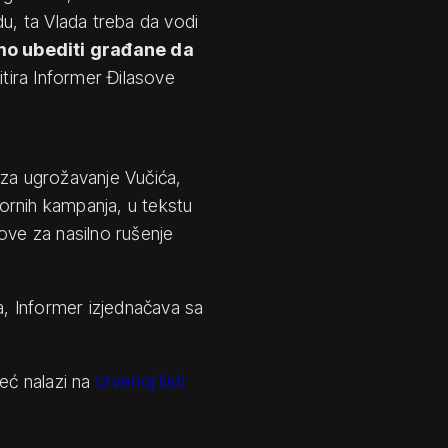
du, ta Vlada treba da vodi
mo ubediti građane da
citira Informer Đilasove
 za ugrožavanje Vučića,
ornih kampanja, u tekstu
ove za nasilno rušenje
a, Informer izjednačava sa
već nalazi na
crvenoj listi