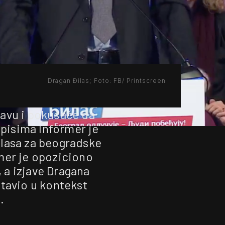
Dragan Đilas; Foto: FB/ Printscreen
glavu i pokušaće da
pisima Informer je
Đilasa za beogradske
mer je opoziciono
 a izjave Dragana
stavio u kontekst
.