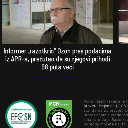
Informer „razotkrio” Ozon pres podacima
iz APR-a, prećutao da su njegovi prihodi
98 puta veći
Stefan Kosanović
Portal Raskrikavanje je v
proveru činjenica (IFCN)
standarda za proveru či
profesionalnih vrednosti
smatrate da je Raskrika
odredbi, možete uputiti