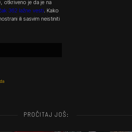
 otkriveno je da je na
čak 362 lažne vesti
. Kako
ostrani ili sasvim neistiniti
da
PROČITAJ JOŠ: