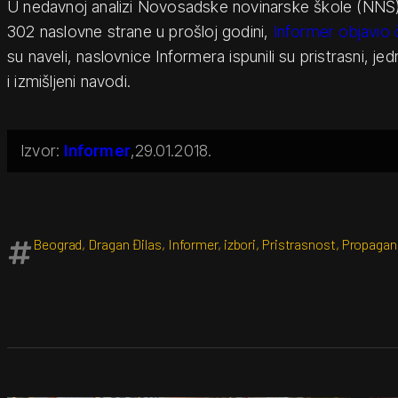
U nedavnoj analizi Novosadske novinarske škole (NNŠ),
302 naslovne strane u prošloj godini,
Informer objavio 
su naveli, naslovnice Informera ispunili su pristrasni, jedn
i izmišljeni navodi.
Informer
29.01.2018.
Beograd
,
Dragan Đilas
,
Informer
,
izbori
,
Pristrasnost
,
Propagan