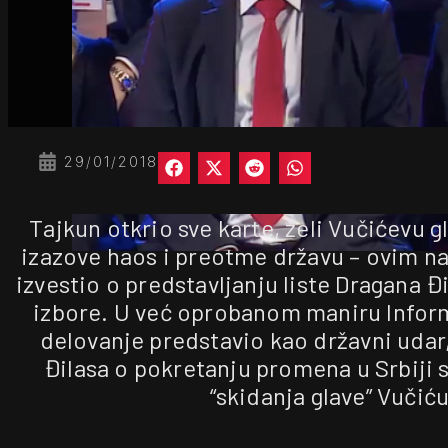
29/01/2018
Tajkun otkrio sve karte, želi Vučićevu 
izazove haos i preotme državu – ovim na
izvestio o predstavljanju liste Dragana 
izbore. U već oprobanom maniru Infor
delovanje predstavio kao državni udar,
Đilasa o pokretanju promena u Srbiji 
“skidanja glave” Vučiću