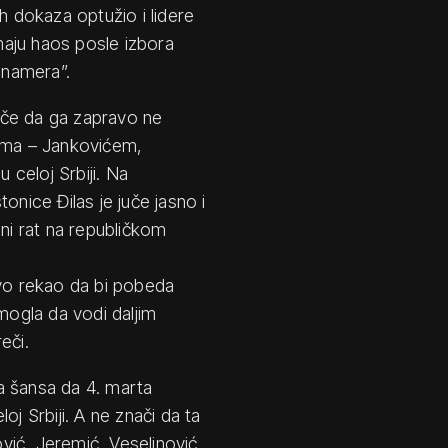
h dokaza optužio i lidere
emaju haos posle izbora
 namera”.
juče da ga zapravo ne
rima – Jankovićem,
 celoj Srbiji. Na
onice Đilas je juče jasno i
lni rat na republičkom
avo rekao da bi pobeda
mogla da vodi daljim
eči.
a šansa da 4. marta
 Srbiji. A ne znači da ta
ić, Jeremić, Veselinović,