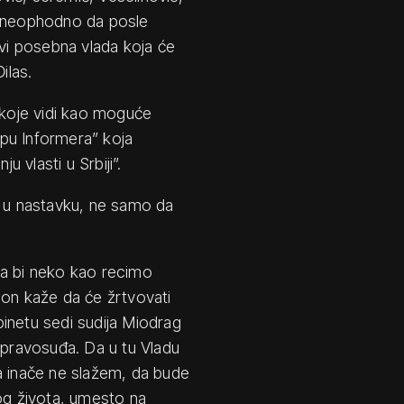
i neophodno da posle
i posebna vlada koja će
ilas.
i koje vidi kao moguće
kipu Informera” koja
u vlasti u Srbiji”.
u u nastavku, ne samo da
ada bi neko kao recimo
 on kaže da će žrtvovati
inetu sedi sudija Miodrag
 pravosuđa. Da u tu Vladu
 inače ne slažem, da bude
vog života, umesto na