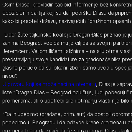
Osim Đilasa, provladin tabloid Informer je bez konkretni
opozicionih partija koji su dali podršku Đilasu da pripr
kako bi preoteli državu, nazivajući ih “družinom opasnih
“Lider žute tajkunske koalicije Dragan Đilas priznao je 
zanima Beograd, već da mu je cilj da sa svojim partne
Jeremićem, Veljom Ilićem i sličnima – na silu otme vlast u
predstavljanju svoje kandidature za gradonačelnika prest
glasno poručio da su lokalni izbori samo uvod u specija
nivou”.
U govoru koji se može naći na internetu
, Đilas je zapr
liste “Dragan Đilas – Beograd odlučuje, ljudi pobeđuju” 
promenama, ali o upotrebi sile i otimanju vlasti nije bilo r
“Da ih ubedimo (građane, prim. aut) da postoji ogromn
pobedimo u Beogradu i da odavde krene promena u celoj
promena treba da znači da će sutra odmah Đilas, Jankov