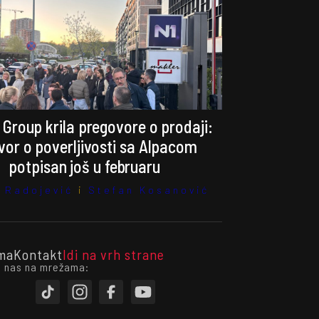
 Group krila pregovore o prodaji:
or o poverljivosti sa Alpacom
potpisan još u februaru
 Radojević
i
Stefan Kosanović
ma
Kontakt
Idi na vrh strane
i nas na mrežama: