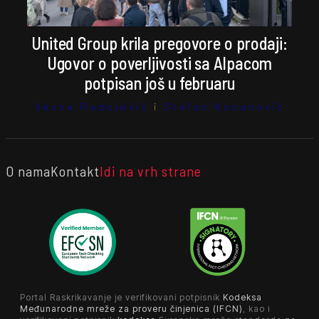
United Group krila pregovore o prodaji:
Ugovor o poverljivosti sa Alpacom
potpisan još u februaru
Vesna Radojević
i
Stefan Kosanović
O nama
Kontakt
Idi na vrh strane
Portal Raskrikavanje je verifikovani potpisnik
Kodeksa
Međunarodne mreže za proveru činjenica (IFCN)
, kao i