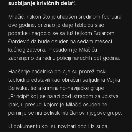
suzbijanje krivičnih dela“.
Milačić, nakon što je uhapšen sredinom februara
ove godine, priznao je da je tabloidu slao
podatke i nagodio se sa tužiteljkom Bojanom
Đorđević da bude osuđen na sedam meseci
kućnog zatvora. Presudom je Milačiću
zabranjeno da radi u policiji narednih pet godina.
Hapšenje načelnika policije su prorežimski
tabloidi predstavili kao obračun sa ljudima Veljka
Belivuka, šefa kriminalno-navijačke grupe
„Principi“ koji se nalazi pod istragom za ubistva.
Ipak, u presudi kojom je Milačić osuđen ne
pominje se niti Belivuk niti članovi njegove grupe.
U dokumentu koji su novinari dobili iz suda,