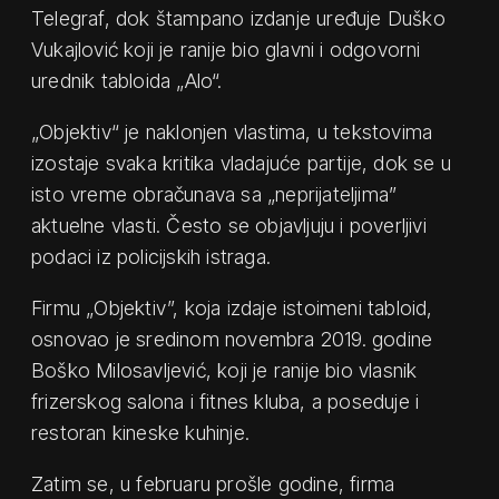
Telegraf, dok štampano izdanje uređuje Duško
Vukajlović koji je ranije bio glavni i odgovorni
urednik tabloida „Alo“.
„Objektiv“ je naklonjen vlastima, u tekstovima
izostaje svaka kritika vladajuće partije, dok se u
isto vreme obračunava sa „neprijateljima”
aktuelne vlasti. Često se objavljuju i poverljivi
podaci iz policijskih istraga.
Firmu „Objektiv”, koja izdaje istoimeni tabloid,
osnovao je sredinom novembra 2019. godine
Boško Milosavljević, koji je ranije bio vlasnik
frizerskog salona i fitnes kluba, a poseduje i
restoran kineske kuhinje.
Zatim se, u februaru prošle godine, firma