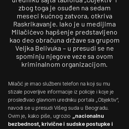
zbog toga je osuđen na sedam
meseci kućnog zatvora, otkriva
Raskrikavanje. Iako je u medijima
Milačićevo hapšenje predstavljeno
kao deo obračuna države sa grupom
Veljka Belivuka – u presudi se ne
spominju njegove veze sa ovom
kriminalnom organizacijom.
Milačić je imao službeni telefon na koji su mu
stizale poverljive informacije iz policije i koje je
prosleđivao glavnom uredniku portala „Objektiv“,
navodi se u presudi Višeg suda u Beogradu.
Ovim je, kako piše, ugrozio
„nacionalnu
bezbednost, krivične i sudske postupke i