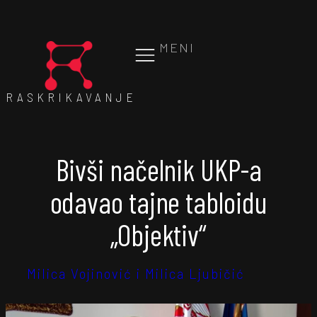
MENI
RASKRIKAVANJE
Bivši načelnik UKP-a
odavao tajne tabloidu
„Objektiv“
Milica Vojinović i Milica Ljubičić