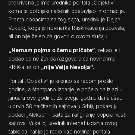
prekriveno je ime urednika portala „Objektiv“
kome je policijski načelnik dostavljao informacije.
Prema podacima sa tog sajta, urednik je Dejan
Vukelić, koga je novinarka Raskrikavanja pozvala,
ali on nije želeo da govori o ovom slučaju.
„Nemam pojma o čemu pričate“
, rekao je i
dodao da ne želi da razgovara sa novinarima
KRIK-a jer on
„nije Velja Nevolja“.
Portal „Objektiv“ je krenuo sa radom prošle
godine, a štampano izdanje je počelo da izlazi u
januaru ove godine. Za svega godinu dana ušao
u prvih 50 najčitanijih sajtova u Srbiji, pokazuju
podaci „Alekse“ – sajta za rangiranje popularnosti
sajtova. Vukelić, urednik internet izdanja ovog
tabloida, ranije je radio kao novinar portala