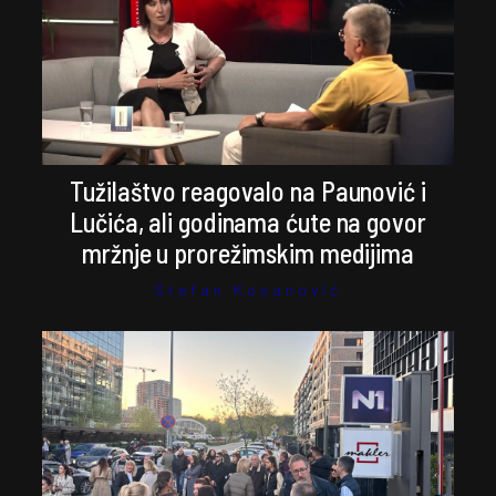
Tužilaštvo reagovalo na Paunović i
Lučića, ali godinama ćute na govor
mržnje u prorežimskim medijima
Stefan Kosanović