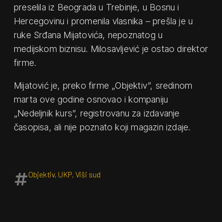
preselila iz Beograda u Trebinje, u Bosnu i
Hercegovinu i promenila vlasnika – prešla je u
ruke Srđana Mijatovića, nepoznatog u
medijskom biznisu. Milosavljević je ostao direktor
firme.
Mijatović je, preko firme „Objektiv”, sredinom
marta ove godine osnovao i kompaniju
„Nedeljnik kurs”, registrovanu za izdavanje
časopisa, ali nije poznato koji magazin izdaje.
Objektiv
,
UKP
,
Viši sud