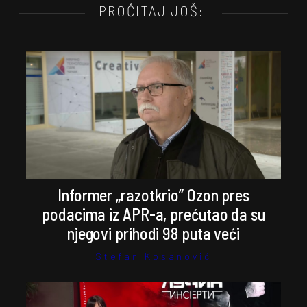
PROČITAJ JOŠ:
Informer „razotkrio” Ozon pres
podacima iz APR-a, prećutao da su
njegovi prihodi 98 puta veći
Stefan Kosanović