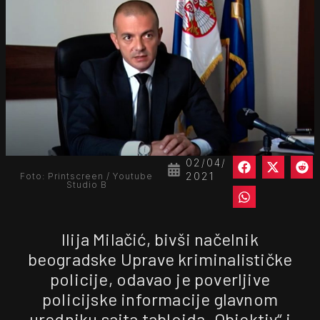
02/04/
2021
Foto: Printscreen / Youtube
Studio B
Ilija Milačić, bivši načelnik
beogradske Uprave kriminalističke
policije, odavao je poverljive
policijske informacije glavnom
uredniku sajta tabloida „Objektiv“ i