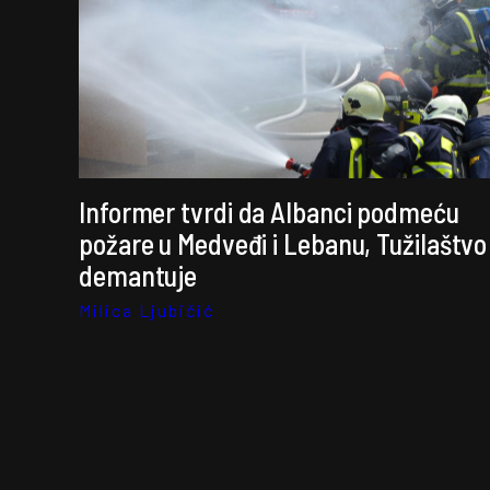
Informer tvrdi da Albanci podmeću
požare u Medveđi i Lebanu, Tužilaštvo
demantuje
Milica Ljubičić