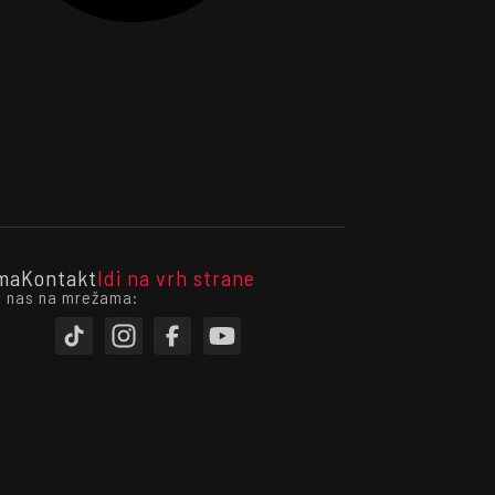
ma
Kontakt
Idi na vrh strane
i nas na mrežama: