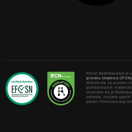
Portal Raskrikavanje je v
proveru činjenica (IFCN)
standarda za proveru či
profesionalnih vrednosti
smatrate da je Raskrika
odredbi, možete uputiti
putem formulara koji m