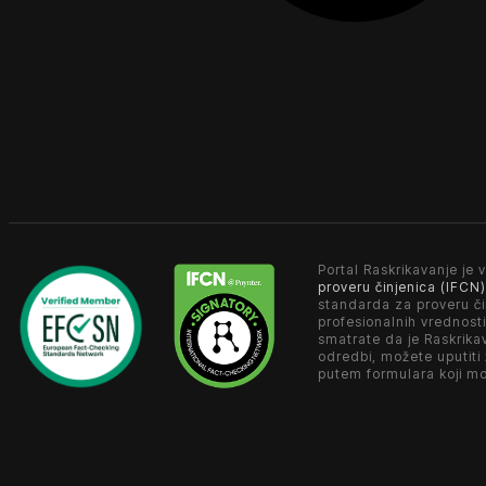
Portal Raskrikavanje je v
proveru činjenica (IFCN)
standarda za proveru či
profesionalnih vrednosti
smatrate da je Raskrika
odredbi, možete uputiti
putem formulara koji m