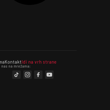
ma
Kontakt
Idi na vrh strane
i nas na mrežama: