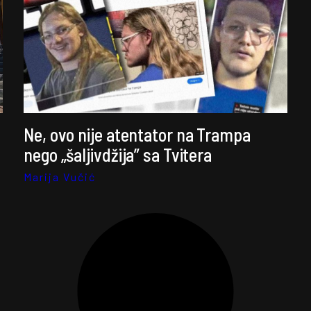
Ne, ovo nije atentator na Trampa
nego „šaljivdžija” sa Tvitera
Marija Vučić