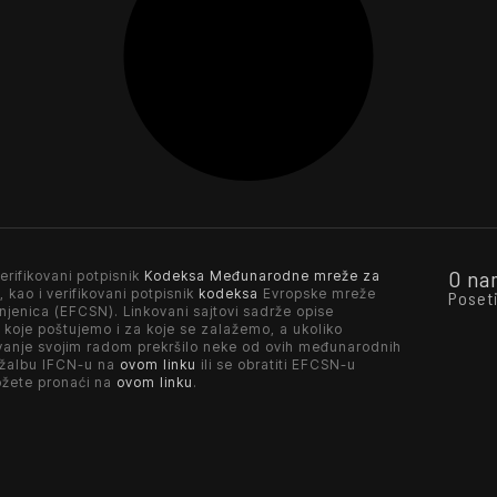
O na
erifikovani potpisnik
Kodeksa Međunarodne mreže za
, kao i verifikovani potpisnik
kodeksa
Evropske mreže
Poset
njenica (EFCSN). Linkovani sajtovi sadrže opise
 koje poštujemo i za koje se zalažemo, a ukoliko
vanje svojim radom prekršilo neke od ovih međunarodnih
 žalbu IFCN-u na
ovom linku
ili se obratiti EFCSN-u
ožete pronaći na
ovom linku
.