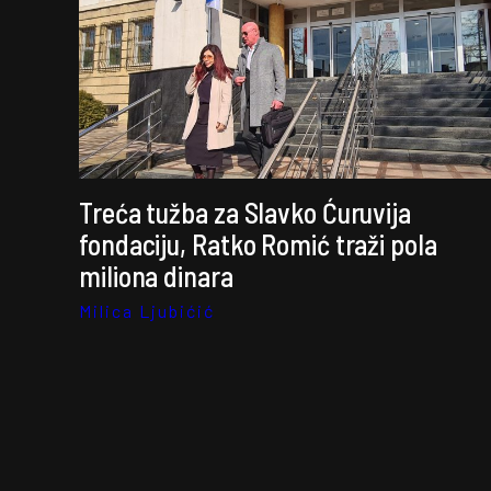
Treća tužba za Slavko Ćuruvija
fondaciju, Ratko Romić traži pola
miliona dinara
Milica Ljubićić