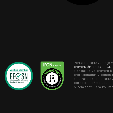
Portal Raskrikavanje je v
proveru činjenica (IFCN)
standarda za proveru či
profesionalnih vrednosti
smatrate da je Raskrika
odredbi, možete uputiti
putem formulara koji m