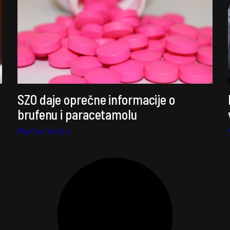
SZO daje oprečne informacije o
brufenu i paracetamolu
Marija Vučić