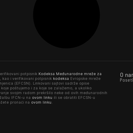
O na
erifikovani potpisnik
Kodeksa Međunarodne mreže za
, kao i verifikovani potpisnik
kodeksa
Evropske mreže
Poset
njenica (EFCSN). Linkovani sajtovi sadrže opise
 koje poštujemo i za koje se zalažemo, a ukoliko
vanje svojim radom prekršilo neke od ovih međunarodnih
 žalbu IFCN-u na
ovom linku
ili se obratiti EFCSN-u
ožete pronaći na
ovom linku
.