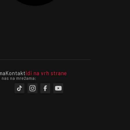
ma
Kontakt
Idi na vrh strane
i nas na mrežama: