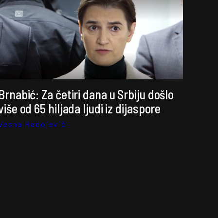
Brnabić: Za četiri dana u Srbiju došlo
više od 65 hiljada ljudi iz dijaspore
Vesna Radojević