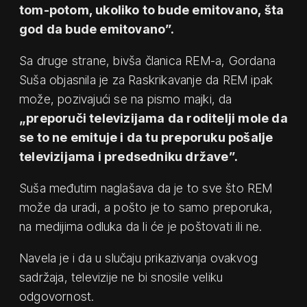
tom-potom, ukoliko to bude emitovano, šta
god da bude emitovano”.
Sa druge strane, bivša članica REM-a, Gordana
Suša objasnila je za Raskrikavanje da REM ipak
može, pozivajući se na pismo majki, da
„preporuči televizijama da roditelji mole da
se to ne emituje i da tu preporuku pošalje
televizijama i predsedniku države”.
Suša međutim naglašava da je to sve što REM
može da uradi, a pošto je to samo preporuka,
na medijima odluka da li će je poštovati ili ne.
Navela je i da u slučaju prikazivanja ovakvog
sadržaja, televizije ne bi snosile veliku
odgovornost.