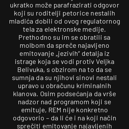
ukratko može parafrazirati odgovor
koji su roditelji petorice nestalih
mladića dobili od ovog regulatornog
tela za elektronske medije.
Prethodno su im se obratili sa
molbom da spreče najavljeno
emitovanje „jezivih” detalja iz
istrage koja se vodi protiv Veljka
Belivuka, s obzirom na to da se
sumnja da su njihovi sinovi nestali
upravo u obračunu kriminalnih
klanova. Osim podsećanja da vrše
nadzor nad programom koji se
emituje, REM nije konkretno
odgovorio – da li će i na koji način
sprečiti emitovanje najavljenih