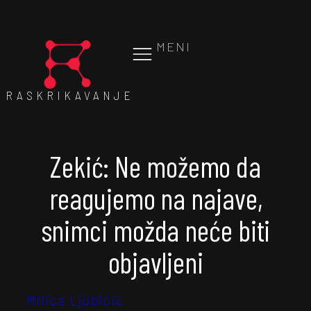
MENI
RASKRIKAVANJE
Zekić: Ne možemo da
reagujemo na najave,
snimci možda neće biti
objavljeni
Milica Ljubičić