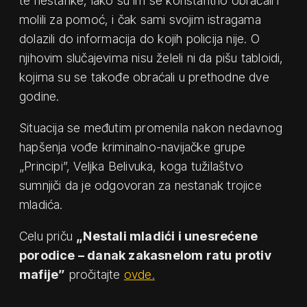
te nestanke, iako su im se konstantno obraćali i
molili za pomoć, i čak sami svojim istragama
dolazili do informacija do kojih policija nije. O
njihovim slučajevima nisu želeli ni da pišu tabloidi,
kojima su se takođe obraćali u prethodne dve
godine.
Situacija se međutim promenila nakon nedavnog
hapšenja vođe kriminalno-navijačke grupe
„Principi”, Veljka Belivuka, koga tužilaštvo
sumnjiči da je odgovoran za nestanak trojice
mladića.
Celu priču
„Nestali mladići i unesrećene
porodice – danak zakasnelom ratu protiv
mafije”
pročitajte
ovde.