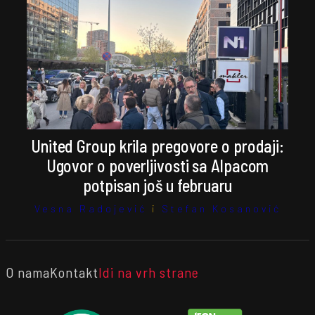
United Group krila pregovore o prodaji:
Ugovor o poverljivosti sa Alpacom
potpisan još u februaru
Vesna Radojević
i
Stefan Kosanović
O nama
Kontakt
Idi na vrh strane