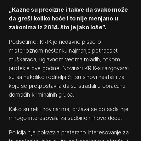
„Kazne su precizne i takve da svako može
da greši koliko hoće i to nije menjano u
zakonima iz 2014. što je jako loše”.
Podsetimo, KRIK je nedavno pisao o
misterioznom nestanku najmanje petnaeset
muškaraca, uglavnom veoma mladih, tokom
protekle dve godine. Novinari KRIK-a razgovarali
su sa nekoliko roditelja čiji su sinovi nestali i za
koje se pretpostavlja da su stradali u obračunu
domaćih kriminalnih grupa.
Kako su rekli novinarima, država se do sada nije
mnogo interesovala za sudbine njihove dece.
Policija nije pokazala preterano interesovanje za