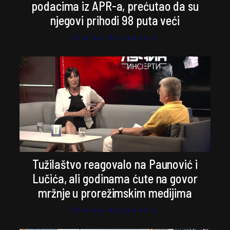
podacima iz APR-a, prećutao da su
njegovi prihodi 98 puta veći
Stefan Kosanović
Tužilaštvo reagovalo na Paunović i
Lučića, ali godinama ćute na govor
mržnje u prorežimskim medijima
Stefan Kosanović