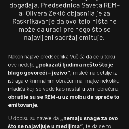
događaja. Predsednica Saveta REM-
a, Olivera Zekić objasnila je za
Raskrikavanje da ovo telo ništa ne
može da uradi pre nego što se
najavljeni sadržaj emituje.
Nakon najave predsednika Vučića da će u toku
ove nedelje
„pokazati ljudima nešto što je
blago govoreći – jezivo”
, misleći na detalje iz
istraga o kriminalnim obračunima, majke nekoliko
mladića koji se vode kao nestali u tom obračunu,
obratile su se REM-u uz molbu da spreče to
emitovanje.
U dopisu su navele da
„nemaju snage za ovo
što se najavljuje u medijima”
, te da se to