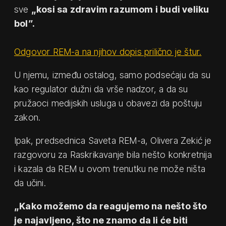
sve
„kosi sa zdravim razumom i budi veliku
bol”.
Odgovor REM-a na njihov dopis prilično je štur.
U njemu, između ostalog, samo podsećaju da su
kao regulator dužni da vrše nadzor, a da su
pružaoci medijskih usluga u obavezi da poštuju
zakon.
Ipak, predsednica Saveta REM-a, Olivera Zekić je
razgovoru za Raskrikavanje bila nešto konkretnija
i kazala da REM u ovom trenutku ne može ništa
da učini.
„Kako možemo da reagujemo na nešto što
je najavljeno, što ne znamo da li će biti