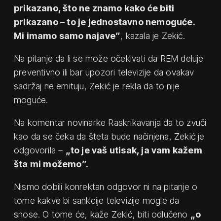
prikazano, što ne znamo kako će biti
prikazano – to je jednostavno nemoguće.
Mi imamo samo najave”
, kazala je Zekić.
Na pitanje da li se može očekivati da REM deluje
preventivno ili bar upozori televizije da ovakav
sadržaj ne emituju, Zekić je rekla da to nije
moguće.
Na komentar novinarke Raskrikavanja da to zvuči
kao da se čeka da šteta bude načinjena, Zekić je
odgovorila –
„to je vaš utisak, ja vam kažem
šta mi možemo”.
Nismo dobili konrektan odgovor ni na pitanje o
tome kakve bi sankcije televizije mogle da
snose. O tome će, kaže Zekić, biti odlučeno
„o