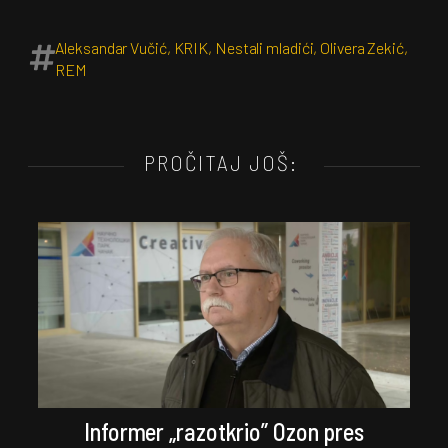
Aleksandar Vučić
,
KRIK
,
Nestali mladići
,
Olivera Zekić
,
REM
PROČITAJ JOŠ:
Informer „razotkrio” Ozon pres