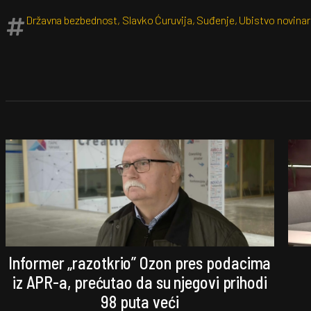
Državna bezbednost
,
Slavko Ćuruvija
,
Suđenje
,
Ubistvo novinar
Informer „razotkrio” Ozon pres podacima
iz APR-a, prećutao da su njegovi prihodi
98 puta veći