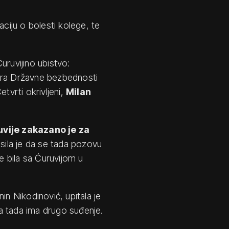
aciju o bolesti kolege, te
Ćuruvijino ubistvo:
tra Državne bezbednosti
Četvrti okrivljeni,
Milan
vije zakazano je za
asila je da se tada pozovu
je bila sa Ćuruvijom u
in Nikodinović, upitala je
a tada ima drugo suđenje.