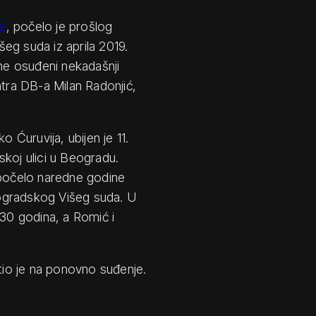
je
, počelo je prošlog
eg suda iz aprila 2019.
ne osuđeni nekadašnji
ra DB-a Milan Radonjić,
o Ćuruvija, ubijen je 11.
skoj ulici u Beogradu.
 počelo naredne godine
ogradskog Višeg suda. U
 30 godina, a Romić i
atio je na ponovno suđenje.