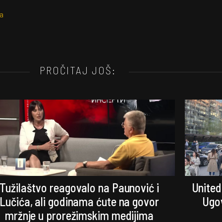
a
PROČITAJ JOŠ:
Tužilaštvo reagovalo na Paunović i
United
Lučića, ali godinama ćute na govor
Ugov
mržnje u prorežimskim medijima