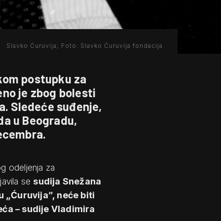
Slavko Ćuruvija; Foto: Slavko Ćuruvija fondacija
skom postupku za
eno je zbog bolesti
a. Sledeće suđenje,
da u Beogradu,
decembra.
g odeljenja za
javila se
sudija Snežana
 „Ćuruvija”, neće biti
ća – sudije Vladimira