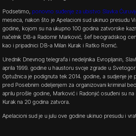
Podsetimo,
ponovno suđenje za ubistvo Slavka Ćuruvi
meseca, nakon što je Apelacioni sud ukinuo presudu Viš
godine, kojom su na ukupno 100 godina zatvorske kaz
načelnik DB-a Radomir Marković, šef beogradskog cent
kao i pripadnici DB-a Milan Kurak i Ratko Romić.
Urednik Dnevnog telegrafa i nedeljnika Evropljanin, Slavk
aprila 1999. godine u haustoru svoje zgrade u Svetogor
Optužnica je podignuta tek 2014. godine, a sudjenje je
pred Posebnim odeljenjem za organizovani kriminal be
aprilu prošle godine, Marković i Radonjić osuđeni su na
Kurak na 20 godina zatvora.
Apelacioni sud je u julu ove godine ukinuo presudu i vr