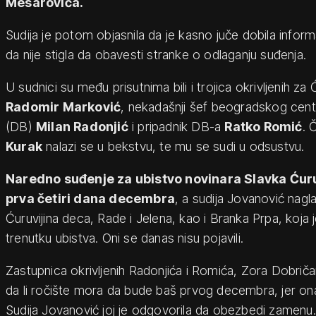
Mesarovića.
Sudija je potom objasnila da je kasno juče dobila inform
da nije stigla da obavesti stranke o odlaganju suđenja.
U sudnici su među prisutnima bili i trojica okrivljenih za 
Radomir Marković
, nekadašnji šef beogradskog cen
(DB)
Milan Radonjić
i pripadnik DB-a
Ratko Romić
. 
Kurak
nalazi se u bekstvu, te mu se sudi u odsustvu.
Naredno suđenje za ubistvo novinara Slavka Ćuru
prva četiri dana decembra
, a sudija Jovanović nagl
Ćuruvijina deca, Rade i Jelena, kao i Branka Prpa, koja 
trenutku ubistva. Oni se danas nisu pojavili.
Zastupnica okrivljenih Radonjića i Romića, Zora Dobričan
da li ročište mora da bude baš prvog decembra, jer on
Sudija Jovanović joj je odgovorila da obezbedi zamenu.