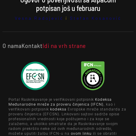
potpisan još u februaru
Vesna Radojević
i
Stefan Kosanović
O nama
Kontakt
Idi na vrh strane
Portal Raskrikavanje je verifikovani potpisnik
Kodeksa
Međunarodne mreže za proveru činjenica (IFCN)
, kao i
verifikovani potpisnik
kodeksa
Evropske mreže standarda za
proveru činjenica (EFCSN). Linkovani sajtovi sadrže opise
profesionalnih vrednosti koje poštujemo i za koje se
zalažemo, a ukoliko smatrate da je Raskrikavanje svojim
radom prekršilo neke od ovih međunarodnih odredbi,
možete uputiti žalbu IFCN-u na
ovom linku
ili se obratiti