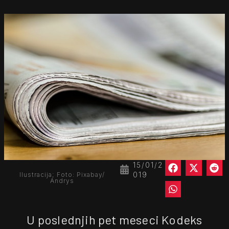
15/01/2
019
Ilustracija; Foto: Pixabay/
Andrys
U poslednjih pet meseci Kodeks