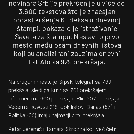
novinara Srbije prekršen je u više od
3.600 tekstova što je značajan
porast kršenja Kodeksa u dnevnoj
štampi, pokazalo je istraživanje
Saveta za štampu. Neslavno prvo
mesto među osam dnevnih listova
koji su analizirani zauzima dnevni
list Alo sa 929 prekršaja.
Na drugom mestu je Srpski telegraf sa 769
prekšaja, sledi ga Kurir sa 701 prekršajem.
Informer ima 600 prekršaja, Blic 307 prekršaja,
Večernje novosti 216, dok listovi Danas (57) i
Politika (36) imaju najmanji broj prekršaja.
Petar Jeremić i Tamara Skrozza koji već četiri