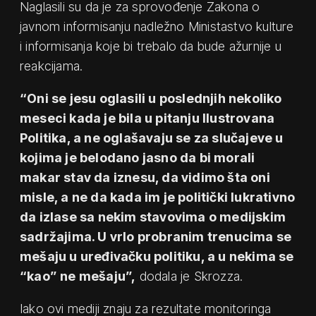
Naglasili su da je za sprovođenje Zakona o
javnom informisanju nadležno Ministastvo kulture
i informisanja koje bi trebalo da bude ažurnije u
reakcijama.
“Oni se jesu oglasili u poslednjih nekoliko
meseci kada je bila u pitanju Ilustrovana
Politika, a ne oglašavaju se za slučajeve u
kojima je belodano jasno da bi morali
makar stav da iznesu, da vidimo šta oni
misle, a ne da kada im je politički lukrativno
da izlase sa nekim stavovima o medijskim
sadržajima. U vrlo probranim trenucima se
mešaju u uređivačku politiku, a u nekima se
“kao” ne mešaju”,
dodala je Skrozza.
Iako ovi mediji znaju za rezultate monitoringa