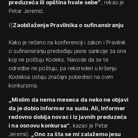
preduzeća ili opština hvale sebe”
, rekao je
Petar Jeremić.
{{
Zaobilaženje Pravilnika o sufinansiranju
Kako je rečeno na konferenciji i zakon i Pravilnik
o sufinansiranju predviđaju jasne sankcije za one
koji ne poštuju Kodeks. Navode da se te
odredbe ne poštuju, pa rekorederi u kršenju
Kodeksa ostaju značajni pobednici na ovim
konkursima.
„Mislim da nema meseca da neko ne objavi
da je dobio Informer na sudu. Ali, Informer
redovno dobija novac i iz javnih preduzeća
i na osnovu konkursa“
, kazao je Petar
Jeremić.
„Ono za šta se mi zalažemo jesu