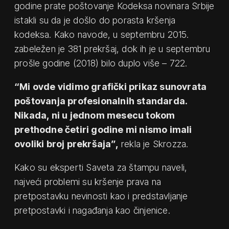
godine prate poštovanje Kodeksa novinara Srbije
istakli su da je došlo do porasta kršenja
kodeksa. Kako navode, u septembru 2015.
zabeležen je 381 prekršaj, dok ih je u septembru
prošle godine (2018) bilo duplo više – 722.
“Mi ovde vidimo grafički prikaz sunovrata
poštovanja profesionalnih standarda.
Nikada, ni u jednom mesecu tokom
prethodne četiri godine mi nismo imali
ovoliki broj prekršaja”,
rekla je Skrozza.
Kako su eksperti Saveta za štampu naveli,
najveći problemi su kršenje prava na
pretpostavku nevinosti kao i predstavljanje
pretpostavki i nagađanja kao činjenice.