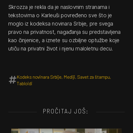
Skrozza je rekla da je naslovnim stranama i
tekstovima o Karleuši povređeno sve što je
moglo iz kodeksa novinara Srbije, pre svega
pravo na privatnost, nagađanja su predstavljena
kao činjenice, a iznete su ozbiljne optužbe koje
utiču na privatni život i njenu maloletnu decu.
Kodeks novinara Srbije
,
Mediji
,
Savet za štampu
,
Tabloidi
PROČITAJ JOŠ: