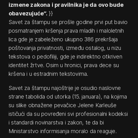
izmene zakona i pravilnika je da ovo bude
obavezujuće“.
}}
Savet za štampu se prošle godine prvi put bavio
posmatranjem kršenja prava mladih i maloletnih
lica gde je zabeleženo ukupno 386 prekršaja
poštovanja privatnosti, između ostalog, u nizu
tekstova o pedofiliji, gde je indirektno otkriven
identitet žrtve. Osim u hronici, prava dece su
kršena i u estradnim tekstovima.
Savet za štampu najoštrije je osudio naslovne
strane tabolida od utorka (15. januara), na kojima
su slike obnažene pevačice Jelene Karleuše
ističući da su povređeni svi profesionalni kodeksi
i standardi novinarstva i zakon, te da bi
Ministarstvo informisanja moralo da reaguje.