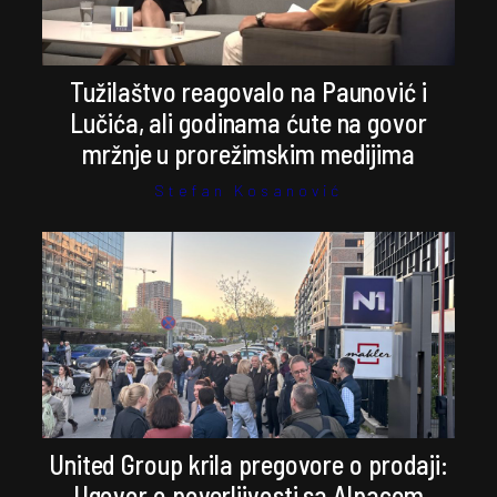
Tužilaštvo reagovalo na Paunović i
Lučića, ali godinama ćute na govor
mržnje u prorežimskim medijima
Stefan Kosanović
United Group krila pregovore o prodaji:
Ugovor o poverljivosti sa Alpacom