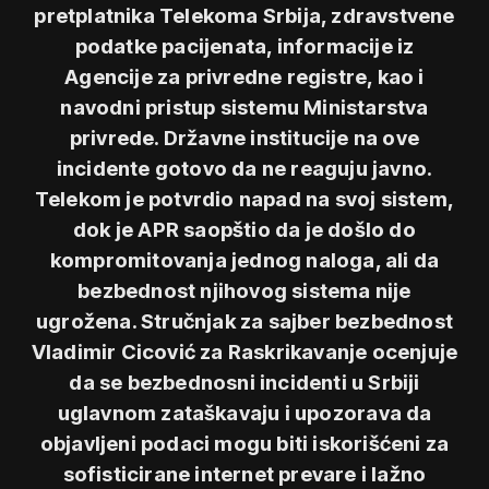
pretplatnika Telekoma Srbija, zdravstvene
podatke pacijenata, informacije iz
Agencije za privredne registre, kao i
navodni pristup sistemu Ministarstva
privrede. Državne institucije na ove
incidente gotovo da ne reaguju javno.
Telekom je potvrdio napad na svoj sistem,
dok je APR saopštio da je došlo do
kompromitovanja jednog naloga, ali da
bezbednost njihovog sistema nije
ugrožena. Stručnjak za sajber bezbednost
Vladimir Cicović za Raskrikavanje ocenjuje
da se bezbednosni incidenti u Srbiji
uglavnom zataškavaju i upozorava da
objavljeni podaci mogu biti iskorišćeni za
sofisticirane internet prevare i lažno