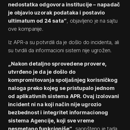
nedostatka odgovora institucije – napadač
je objavio uzorak podataka i postavio
ultimatum od 24 sata”
, objavljeno je na sajtu
ove kompanije.
Iz APR-a su potvrdili da je došlo do incidenta, ali
su tvrdili da informacioni sistem nije ugrožen.
„Nakon detaljno sprovedene provere,
utvrđeno je da je došlo do
kompromitovanja spoljašnjeg korisničkog
naloga preko kojeg se pristupalo jednom
od aplikativnih sistema APR. Ovaj izolovani
incident ni na koji način nije ugrozio
bezbednost i integritet informacionog
sistema Agencije, koji sve vreme
nesmetano funkcioniše”
, saopšteno je tada