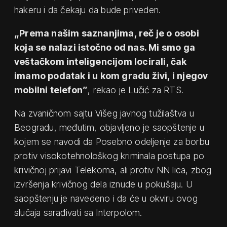
hakeru i da čekaju da bude priveden.
„Prema našim saznanjima, reč je o osobi
koja se nalazi istočno od nas. Mi smo ga
veštačkom inteligencijom locirali, čak
imamo podatak i u kom gradu živi, i njegov
mobilni telefon”
, rekao je Lučić za RTS.
Na zvaničnom sajtu Višeg javnog tužilaštva u
Beogradu, međutim, objavljeno je saopštenje u
kojem se navodi da Posebno odeljenje za borbu
protiv visokotehnološkog kriminala postupa po
krivičnoj prijavi Telekoma, ali protiv NN lica, zbog
izvršenja krivičnog dela iznude u pokušaju. U
saopštenju je navedeno i da će u okviru ovog
slučaja sarađivati sa Interpolom.