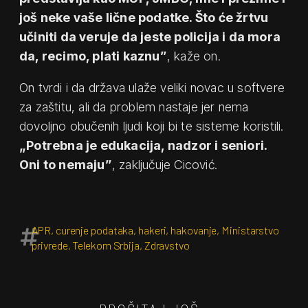
još neke vaše lične podatke. Što će žrtvu
učiniti da veruje da jeste policija i da mora
da, recimo, plati kaznu”
, kaže on.
On tvrdi i da država ulaže veliki novac u softvere
za zaštitu, ali da problem nastaje jer nema
dovoljno obučenih ljudi koji bi te sisteme koristili.
„Potrebna je edukacija, nadzor i seniori.
Oni to nemaju”
, zaključuje Cicović.
APR
,
curenje podataka
,
hakeri
,
hakovanje
,
Ministarstvo
privrede
,
Telekom Srbija
,
Zdravstvo