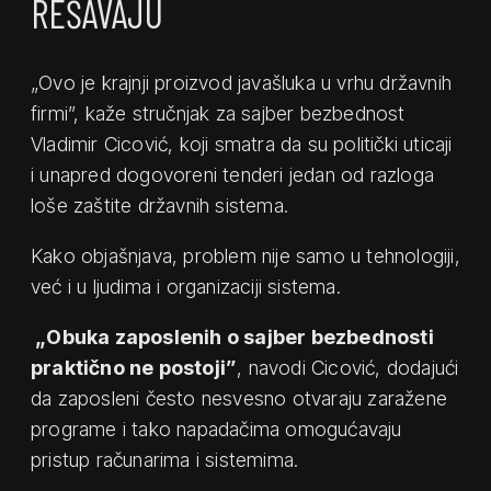
REŠAVAJU
„Ovo je krajnji proizvod javašluka u vrhu državnih
firmi”, kaže stručnjak za sajber bezbednost
Vladimir Cicović, koji smatra da su politički uticaji
i unapred dogovoreni tenderi jedan od razloga
loše zaštite državnih sistema.
Kako objašnjava, problem nije samo u tehnologiji,
već i u ljudima i organizaciji sistema.
„Obuka zaposlenih o sajber bezbednosti
praktično ne postoji”
, navodi Cicović, dodajući
da zaposleni često nesvesno otvaraju zaražene
programe i tako napadačima omogućavaju
pristup računarima i sistemima.