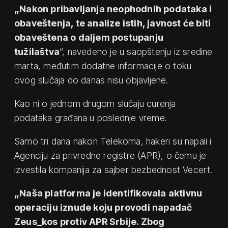
„Nakon pribavljanja neophodnih podataka i
obaveštenja, te analize istih, javnost će biti
obaveštena o daljem postupanju
tužilaštva
”, navedeno je u saopštenju iz sredine
marta, međutim dodatne informacije o toku
ovog slučaja do danas nisu objavljene.
Kao ni o jednom drugom slučaju curenja
podataka građana u poslednje vreme.
Samo tri dana nakon Telekoma, hakeri su napali i
Agenciju za privredne registre (APR), o čemu je
izvestila kompanija za sajber bezbednost Vecert.
„Naša platforma je identifikovala aktivnu
operaciju iznude koju provodi napadač
Zeus_kos protiv APR Srbije. Zbog