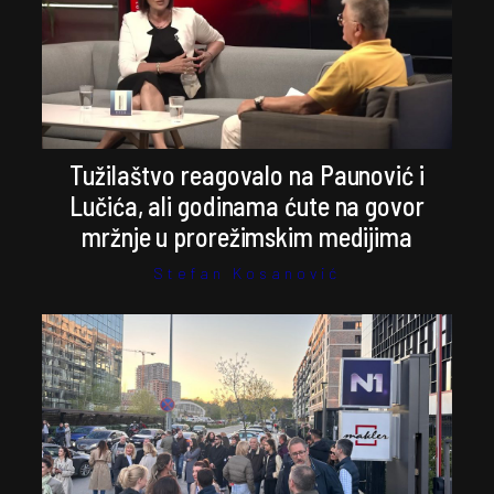
Tužilaštvo reagovalo na Paunović i
Lučića, ali godinama ćute na govor
mržnje u prorežimskim medijima
Stefan Kosanović