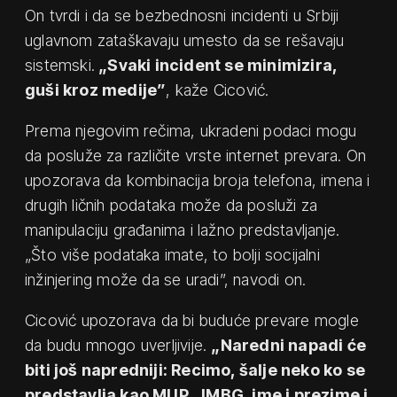
On tvrdi i da se bezbednosni incidenti u Srbiji
uglavnom zataškavaju umesto da se rešavaju
sistemski.
„Svaki incident se minimizira,
guši kroz medije”
, kaže Cicović.
Prema njegovim rečima, ukradeni podaci mogu
da posluže za različite vrste internet prevara. On
upozorava da kombinacija broja telefona, imena i
drugih ličnih podataka može da posluži za
manipulaciju građanima i lažno predstavljanje.
„Što više podataka imate, to bolji socijalni
inžinjering može da se uradi”, navodi on.
Cicović upozorava da bi buduće prevare mogle
da budu mnogo uverljivije.
„Naredni napadi će
biti još napredniji: Recimo, šalje neko ko se
predstavlja kao MUP, JMBG, ime i prezime i