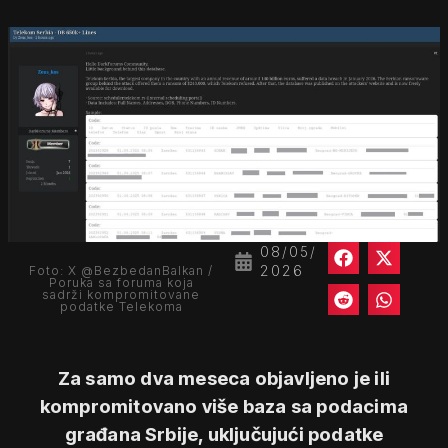
08/05/
2026
Foto: X @BezbedanBalkan /
Poruka sa foruma koja
sadrži kompromitovane
podatke Telekoma
Za samo dva meseca objavljeno je ili
kompromitovano više baza sa podacima
građana Srbije, uključujući podatke