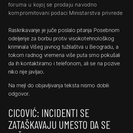
foruma u kojoj se prodaju navodno
kompromitovani podaci Ministarstva privrede
Raskrikavanje je juče poslalo pitanja Posebnom
odeljenje za borbu protiv visokotehnološkog
kriminala Višeg javnog tužilaštva u Beogradu, a
tokom radnog vremena više puta smo pokušali
da ih kontaktiramo i telefonom, ali se na pozive
niko nije javljao.
Na mejl do objavljivanja teksta nismo dobili
odgovor.
CICOVIĆ: INCIDENTI SE
ZATAŠKAVAJU UMESTO DA SE