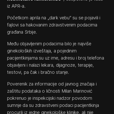
iz APR-a.
Početkom aprila na „dark vebu” su se pojavili i
fajlovi sa hakovanim zdravstvenim podacima
građana Srbije.
Među objavljenim podacima bilo je najviše
ginekoloških izveštaja, a pojedinim
pacijentkinjama su uz ime, adresu i broj telefona
objavljeni i nalazi lekara, dijagnoze, terapije,
testovi, pa čak i bračno stanje.
Poverenik za informacije od javnog značaja i
zaštitu podataka o ličnosti Milan Marinović
pokrenuo je inspekcijski nadzor povodom
sumnje da su zdravstveni podaci pacijentkinja
procurili iz jedne ginekološke klinike, ali nije