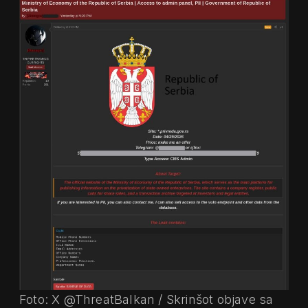
Foto: X @ThreatBalkan / Skrinšot objave sa