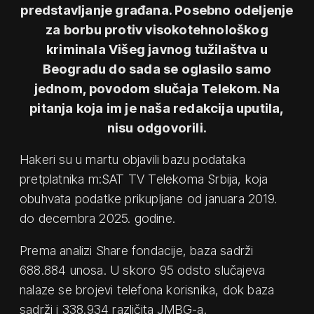
predstavljanje građana. Posebno odeljenje
za borbu protiv visokotehnološkog
kriminala Višeg javnog tužilaštva u
Beogradu do sada se oglasilo samo
jednom, povodom slučaja Telekom. Na
pitanja koja im je naša redakcija uputila,
nisu odgovorili.
Hakeri su u martu objavili bazu podataka
pretplatnika m:SAT TV Telekoma Srbija, koja
obuhvata podatke prikupljane od januara 2019.
do decembra 2025. godine.
Prema analizi Share fondacije, baza sadrži
688.884 unosa. U skoro 95 odsto slučajeva
nalaze se brojevi telefona korisnika, dok baza
sadrži i 338.934 različita JMBG-a.