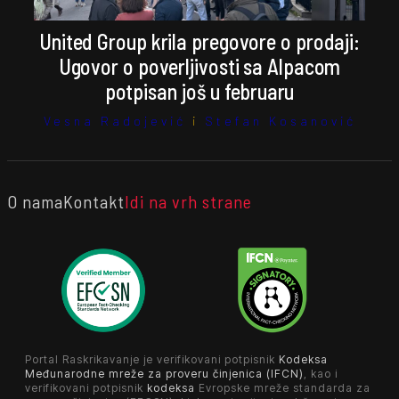
United Group krila pregovore o prodaji:
Ugovor o poverljivosti sa Alpacom
potpisan još u februaru
Vesna Radojević
i
Stefan Kosanović
O nama
Kontakt
Idi na vrh strane
Portal Raskrikavanje je verifikovani potpisnik
Kodeksa
Međunarodne mreže za proveru činjenica (IFCN)
, kao i
verifikovani potpisnik
kodeksa
Evropske mreže standarda za