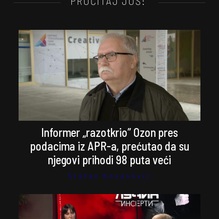
PROČITAJ JOŠ:
Informer „razotkrio” Ozon pres
podacima iz APR-a, prećutao da su
njegovi prihodi 98 puta veći
Stefan Kosanović