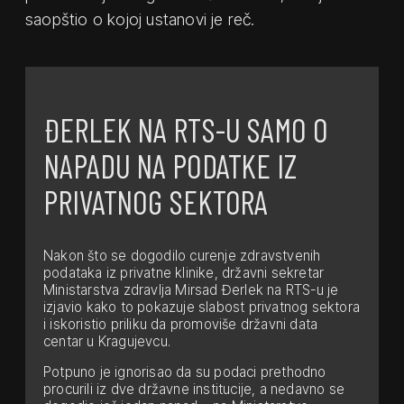
saopštio o kojoj ustanovi je reč.
ĐERLEK NA RTS-U SAMO O
NAPADU NA PODATKE IZ
PRIVATNOG SEKTORA
Nakon što se dogodilo curenje zdravstvenih
podataka iz privatne klinike, državni sekretar
Ministarstva zdravlja Mirsad Đerlek na RTS-u je
izjavio kako to pokazuje slabost privatnog sektora
i iskoristio priliku da promoviše državni data
centar u Kragujevcu.
Potpuno je ignorisao da su podaci prethodno
procurili iz dve državne institucije, a nedavno se