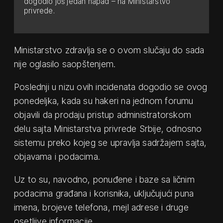
dogodio još jedan napad – na Ministarstvo
privrede.
Ministarstvo zdravlja se o ovom slučaju do sada
nije oglasilo saopštenjem.
Poslednji u nizu ovih incidenata dogodio se ovog
ponedeljka, kada su hakeri na jednom forumu
objavili da prodaju pristup administratorskom
delu sajta Ministarstva privrede Srbije, odnosno
sistemu preko kojeg se upravlja sadržajem sajta,
objavama i podacima.
Uz to su, navodno, ponuđene i baze sa ličnim
podacima građana i korisnika, uključujući puna
imena, brojeve telefona, mejl adrese i druge
osetljive informacije.