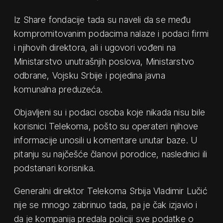
Iz Share fondacije tada su naveli da se među
kompromitovanim podacima nalaze i podaci firmi
i njihovih direktora, ali i ugovori vođeni na
Ministarstvo unutrašnjih poslova, Ministarstvo
odbrane, Vojsku Srbije i pojedina javna
komunalna preduzeća.
Objavljeni su i podaci osoba koje nikada nisu bile
korisnici Telekoma, pošto su operateri njihove
informacije unosili u komentare unutar baze. U
pitanju su najčešće članovi porodice, naslednici ili
podstanari korisnika.
Generalni direktor Telekoma Srbija Vladimir Lučić
nije se mnogo zabrinuo tada, pa je čak izjavio i
da je kompanija predala policiji sve podatke o