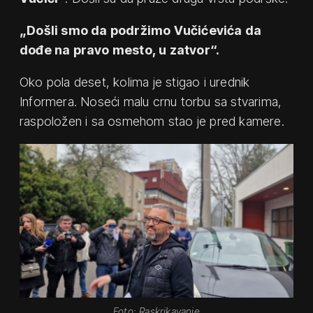
„Došli smo da podržimo Vučićevića da
dođe na pravo mesto, u zatvor“.
Oko pola deset, kolima je stigao i urednik
Informera. Noseći malu crnu torbu sa stvarima,
raspoložen i sa osmehom stao je pred kamere.
Foto: Raskrikavanje