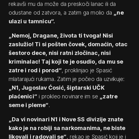
rekavši mu da može da preskoči lanac ili da
odustane od zatvora, a zatim ga molio da
„ne
ulazi u tamnicu“.
„Nemoj, Dragane, života ti tvoga! Nisi
zaslužio! Ti si pošten čovek, domaćin, otac
šestoro dece, nisi ratni zločinac, nisi
kriminalac! Taj koji te je osudio, da mu se
zatre i rod i porod“
, proklinjao je Spasić
mlatarajući rukama. Zatim je počeo da uzvikuje:
„N1, Jugoslav Ćosić, šiptarski UČK
plaćenici“
i prokleo novinare im se
„zatre
seme i pleme“
.
„Da vi novinari N1 i Nove SS divizije znate
kako je na robiji sa narkomanima, ne biste
likovali i radovali se“
, rekao je Spasić koji je i