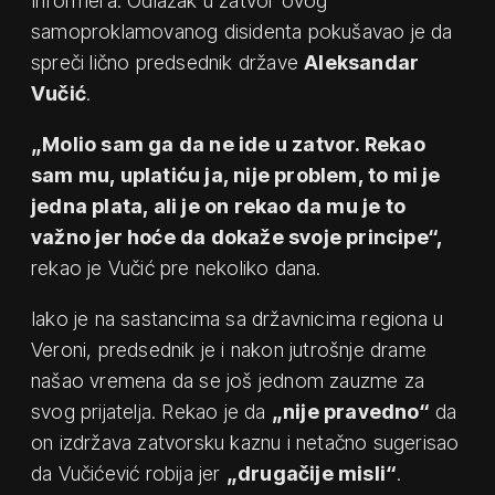
Informera. Odlazak u zatvor ovog
samoproklamovanog disidenta pokušavao je da
spreči lično predsednik države
Aleksandar
Vučić
.
„Molio sam ga da ne ide u zatvor. Rekao
sam mu, uplatiću ja, nije problem, to mi je
jedna plata, ali je on rekao da mu je to
važno jer hoće da dokaže svoje principe“,
rekao je Vučić pre nekoliko dana.
Iako je na sastancima sa državnicima regiona u
Veroni, predsednik je i nakon jutrošnje drame
našao vremena da se još jednom zauzme za
svog prijatelja. Rekao je da
„nije pravedno“
da
on izdržava zatvorsku kaznu i netačno sugerisao
da Vučićević robija jer
„drugačije misli“
.