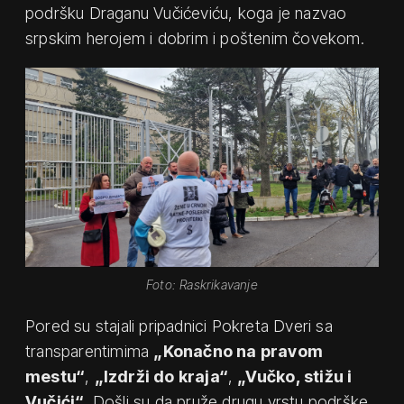
podršku Draganu Vučićeviću, koga je nazvao
srpskim herojem i dobrim i poštenim čovekom.
Foto: Raskrikavanje
Pored su stajali pripadnici Pokreta Dveri sa
transparentimima
„Konačno na pravom
mestu“
,
„Izdrži do kraja“
,
„Vučko, stižu i
Vučići“
. Došli su da pruže drugu vrstu podrške.