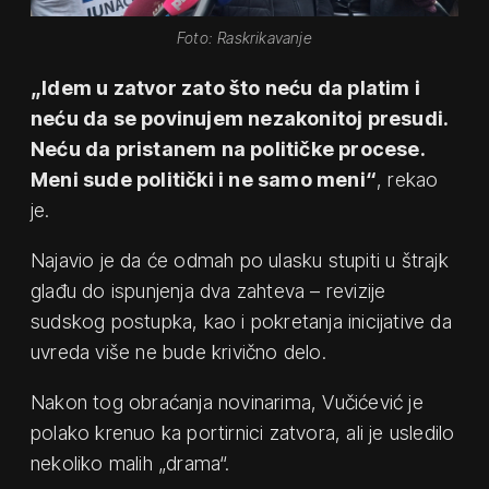
Foto: Raskrikavanje
„Idem u zatvor zato što neću da platim i
neću da se povinujem nezakonitoj presudi.
Neću da pristanem na političke procese.
Meni sude politički i ne samo meni“
, rekao
je.
Najavio je da će odmah po ulasku stupiti u štrajk
glađu do ispunjenja dva zahteva – revizije
sudskog postupka, kao i pokretanja inicijative da
uvreda više ne bude krivično delo.
Nakon tog obraćanja novinarima, Vučićević je
polako krenuo ka portirnici zatvora, ali je usledilo
nekoliko malih „drama“.