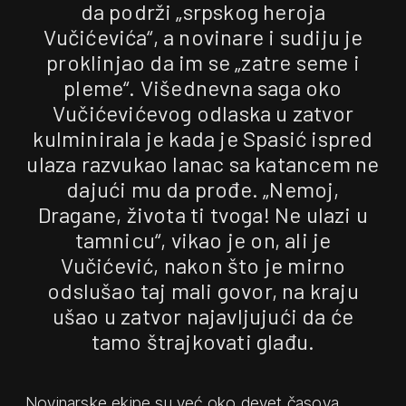
da podrži „srpskog heroja
Vučićevića“, a novinare i sudiju je
proklinjao da im se „zatre seme i
pleme“. Višednevna saga oko
Vučićevićevog odlaska u zatvor
kulminirala je kada je Spasić ispred
ulaza razvukao lanac sa katancem ne
dajući mu da prođe. „Nemoj,
Dragane, života ti tvoga! Ne ulazi u
tamnicu“, vikao je on, ali je
Vučićević, nakon što je mirno
odslušao taj mali govor, na kraju
ušao u zatvor najavljujući da će
tamo štrajkovati glađu.
Novinarske ekipe su već oko devet časova