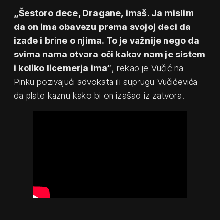
„Šestoro dece, Dragane, imaš. Ja mislim
da on ima obavezu prema svojoj deci da
izađe i brine o njima. To je važnije nego da
svima nama otvara oči kakav nam je sistem
i koliko licemerja ima“
, rekao je Vučić na
Pinku pozivajući advokata ili suprugu Vučićevića
da plate kaznu kako bi on izašao iz zatvora.