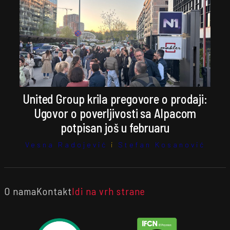
United Group krila pregovore o prodaji:
Ugovor o poverljivosti sa Alpacom
potpisan još u februaru
Vesna Radojević
i
Stefan Kosanović
O nama
Kontakt
Idi na vrh strane