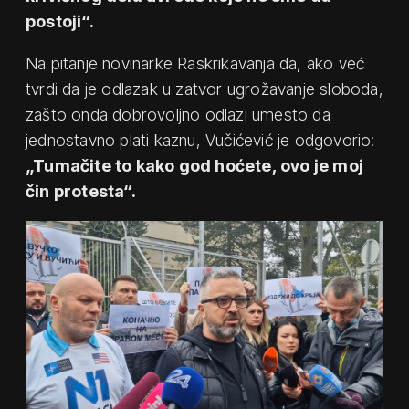
postoji“.
Na pitanje novinarke Raskrikavanja da, ako već
tvrdi da je odlazak u zatvor ugrožavanje sloboda,
zašto onda dobrovoljno odlazi umesto da
jednostavno plati kaznu, Vučićević je odgovorio:
„Tumačite to kako god hoćete, ovo je moj
čin protesta“.