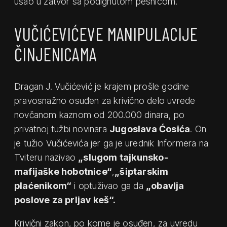
ušao u zatvor sa podignutom pesnicom.
VUČIĆEVIĆEVE MANIPULACIJE
ČINJENICAMA
Dragan J. Vučićević je krajem prošle godine
pravosnažno osuđen za krivično delo uvrede
novčanom kaznom od 200.000 dinara, po
privatnoj tužbi novinara
Jugoslava Ćosića
. On
je tužio Vučićevića jer ga je urednik Informera na
Tviteru nazivao
„slugom tajkunsko-
mafijaške hobotnice“
,
„šiptarskim
plaćenikom“
i optuživao ga da
„obavlja
poslove za prljav keš“.
Krivični zakon, po kome je osuđen, za uvredu