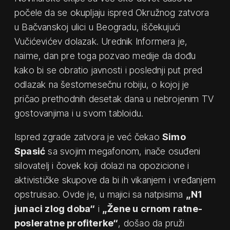
počele da se okupljaju ispred Okružnog zatvora
u Bačvanskoj ulici u Beogradu, iščekujući
Vučićevićev dolazak. Urednik Informera je,
naime, dan pre toga pozvao medije da dođu
kako bi se obratio javnosti i poslednji put pred
odlazak na šestomesečnu robiju, o kojoj je
pričao prethodnih desetak dana u nebrojenim TV
gostovanjima i u svom tabloidu.
Ispred zgrade zatvora je već čekao
Simo
Spasić
sa svojim megafonom, inače osuđeni
silovatelj i čovek koji dolazi na opozicione i
aktivističke skupove da bi ih vikanjem i vređanjem
opstruisao. Ovde je, u majici sa natpisima
„N1
junaci zlog doba“
i
„Žene u crnom ratne-
posleratne profiterke“
, došao da pruži