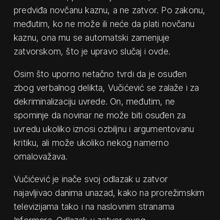
predviđa novčanu kaznu, a ne zatvor. Po zakonu,
međutim, ko ne može ili neće da plati novčanu
kaznu, ona mu se automatski zamenjuje
zatvorskom, što je upravo slučaj i ovde.
Osim što uporno netačno tvrdi da je osuđen
zbog verbalnog delikta, Vučićević se zalaže i za
dekriminalizaciju uvrede. On, međutim, ne
spominje da novinar ne može biti osuđen za
uvredu ukoliko iznosi ozbiljnu i argumentovanu
kritiku, ali može ukoliko nekog namerno
omalovažava.
Vučićević je inače svoj odlazak u zatvor
najavljivao danima unazad, kako na prorežimskim
televizijama tako i na naslovnim stranama