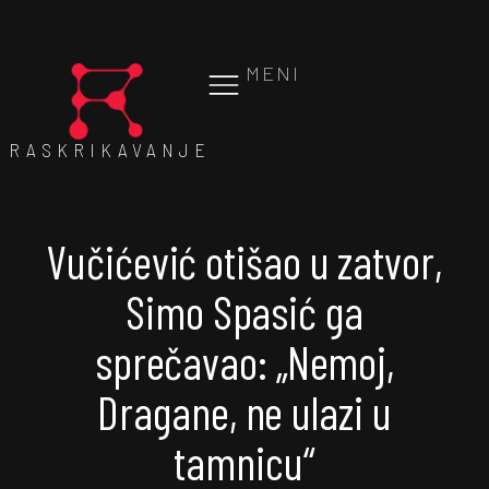
MENI
RASKRIKAVANJE
Vučićević otišao u zatvor,
Simo Spasić ga
sprečavao: „Nemoj,
Dragane, ne ulazi u
tamnicu“