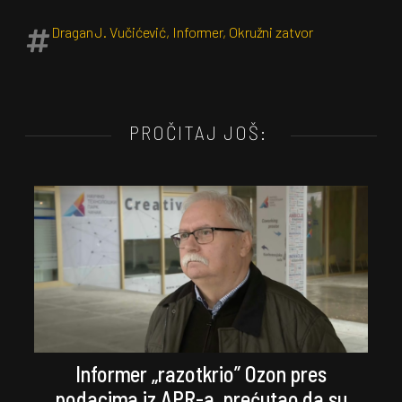
Dragan J. Vučićević
,
Informer
,
Okružni zatvor
PROČITAJ JOŠ:
Informer „razotkrio” Ozon pres
podacima iz APR-a, prećutao da su