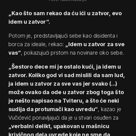
„Kao što sam rekao da ću ići u zatvor, evo
idem u zatvor“.
Potom je, predstavljajući sebe kao disidenta i
borca za ideale, rekao:
„Idem u zatvor za sve
vas“
, pokazujući prstom na novinare oko sebe.
„Šestoro dece mi je ostalo kući, ja idem u
zatvor. Koliko god vi sad mislili da sam lud,
ja idem u zatvor za sve vas jer svako (…)
može ovako da ode u zatvor zbog toga što
je nešto napisao na Tviteru, a što će neki
sudija da protumači kao uvredu“
, kazao je
Vučićević ponavljajući da je u stvari osuđen za
„verbalni delikt, upakovan u mašnicu
krivičnog dela uvrede koje ne sme da