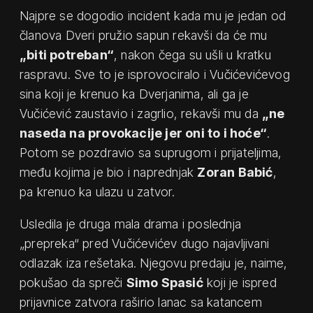
Najpre se dogodio incident kada mu je jedan od
članova Dveri pružio sapun rekavši da će mu
„biti potreban“
, nakon čega su ušli u kratku
raspravu. Sve to je isprovociralo i Vučićevićevog
sina koji je krenuo ka Dverjanima, ali ga je
Vučićević zaustavio i zagrlio, rekavši mu da
„ne
naseda na provokacije jer oni to i hoće“
.
Potom se pozdravio sa suprugom i prijateljima,
među kojima je bio i naprednjak
Zoran Babić
,
pa krenuo ka ulazu u zatvor.
Usledila je druga mala drama i poslednja
„prepreka“ pred Vučićevićev dugo najavljivani
odlazak iza rešetaka. Njegovu predaju je, naime,
pokušao da spreči
Simo Spasić
koji je ispred
prijavnice zatvora raširio lanac sa katancem