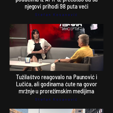
njegovi prihodi 98 puta veći
Stefan Kosanović
Tužilaštvo reagovalo na Paunović i
Lučića, ali godinama ćute na govor
mržnje u prorežimskim medijima
Stefan Kosanović