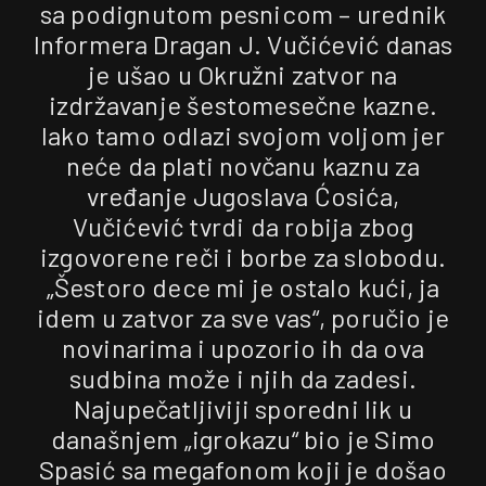
sa podignutom pesnicom – urednik
Informera Dragan J. Vučićević danas
je ušao u Okružni zatvor na
izdržavanje šestomesečne kazne.
Iako tamo odlazi svojom voljom jer
neće da plati novčanu kaznu za
vređanje Jugoslava Ćosića,
Vučićević tvrdi da robija zbog
izgovorene reči i borbe za slobodu.
„Šestoro dece mi je ostalo kući, ja
idem u zatvor za sve vas“, poručio je
novinarima i upozorio ih da ova
sudbina može i njih da zadesi.
Najupečatljiviji sporedni lik u
današnjem „igrokazu“ bio je Simo
Spasić sa megafonom koji je došao