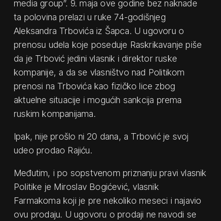
media group”. 9. maja ove godine bez naknade
ta polovina prelazi u ruke 74-godišnjeg
Aleksandra Trbovića iz Šapca. U ugovoru o
prenosu udela koje poseduje Raskrikavanje piše
da je Trbović jedini vlasnik i direktor ruske
kompanije, a da se vlasništvo nad Politikom
prenosi na Trbovića kao fizičko lice zbog
aktuelne situacije i mogućih sankcija prema
ruskim kompanijama.
Ipak, nije prošlo ni 20 dana, a Trbović je svoj
udeo prodao Rajiću.
Međutim, i po sopstvenom priznanju pravi vlasnik
Politike je Miroslav Bogićević, vlasnik
Farmakoma koji je pre nekoliko meseci i najavio
ovu prodaju. U ugovoru o prodaji ne navodi se