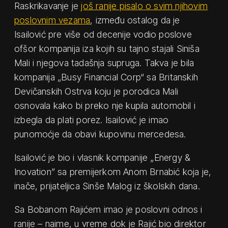
Raskrikavanje je
još ranije pisalo o svim njihovim
poslovnim vezama
, između ostalog da je
Isailović pre više od decenije vodio poslove
ofšor kompanija iza kojih su tajno stajali Siniša
Mali i njegova tadašnja supruga. Takva je bila
kompanija „Busy Financial Corp“ sa Britanskih
Devičanskih Ostrva koju je porodica Mali
osnovala kako bi preko nje kupila automobil i
izbegla da plati porez. Isailović je imao
punomoćje da obavi kupovinu mercedesa.
Isailović je bio i vlasnik kompanije „Energy &
Inovation” sa premijerkom Anom Brnabić koja je,
inače, prijateljica Sinše Malog iz školskih dana.
Sa Bobanom Rajićem imao je poslovni odnos i
ranije – naime, u vreme dok je Rajić bio direktor