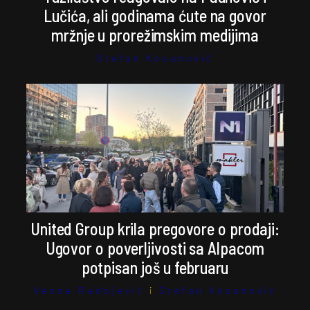
Lučića, ali godinama ćute na govor
mržnje u prorežimskim medijima
Stefan Kosanović
United Group krila pregovore o prodaji:
Ugovor o poverljivosti sa Alpacom
potpisan još u februaru
Vesna Radojević
i
Stefan Kosanović