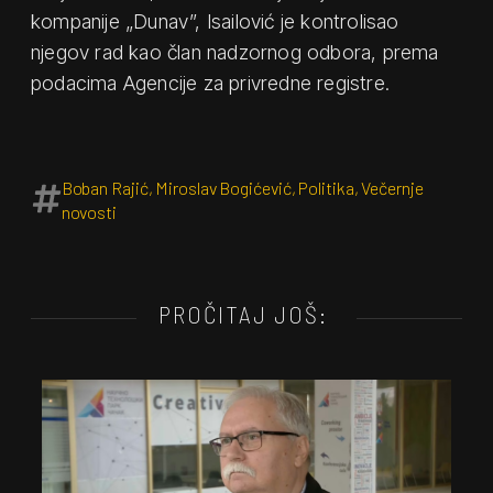
kompanije „Dunav”, Isailović je kontrolisao
njegov rad kao član nadzornog odbora, prema
podacima Agencije za privredne registre.
Boban Rajić
,
Miroslav Bogićević
,
Politika
,
Večernje
novosti
PROČITAJ JOŠ: