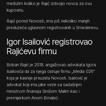
međutim koliko je Rajić izdvojio novca za ovu
kupovinu.
Rajić pored Novosti, ima još nekoliko manjih
preduzeća uglavnom registrovanih u Smederevu.
Igor Isailović registrovao
Rajićevu firmu
Boban Rajić je 2018. angažovao advokata Igora
Isailovića da za njega osnuje firmu „Media 026”
koja je kasnije preuzela Novosti. Isailović je
advokat koji ima jake veze sa sadašnjim
ministrom finansija Sinišom Malim kao i
premijerkom Anom Brnabić.