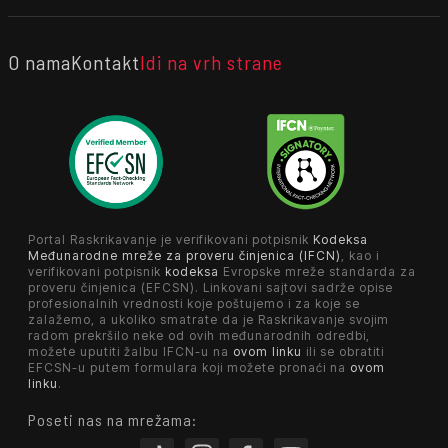
O nama
Kontakt
Idi na vrh strane
Portal Raskrikavanje je verifikovani potpisnik
Kodeksa
Međunarodne mreže za proveru činjenica (IFCN)
, kao i
verifikovani potpisnik
kodeksa
Evropske mreže standarda za
proveru činjenica (EFCSN). Linkovani sajtovi sadrže opise
profesionalnih vrednosti koje poštujemo i za koje se
zalažemo, a ukoliko smatrate da je Raskrikavanje svojim
radom prekršilo neke od ovih međunarodnih odredbi,
možete uputiti žalbu IFCN-u na
ovom linku
ili se obratiti
EFCSN-u putem formulara koji možete pronaći na
ovom
linku
.
Poseti nas na mrežama: