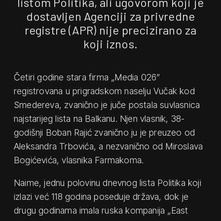
listom Politika, ali ugovorom koji je
dostavljen Agenciji za privredne
registre (APR) nije precizirano za
koji iznos.
Četiri godine stara firma „Media 026”
registrovana u prigradskom naselju Vučak kod
Smedereva, zvanično je juče postala suvlasnica
najstarijeg lista na Balkanu. Njen vlasnik, 38-
godišnji Boban Rajić zvanično ju je preuzeo od
Aleksandra Trbovića, a nezvanično od Miroslava
Bogićevića, vlasnika Farmakoma.
Naime, jednu polovinu dnevnog lista Politika koji
izlazi već 118 godina poseduje država, dok je
drugu godinama imala ruska kompanija „East