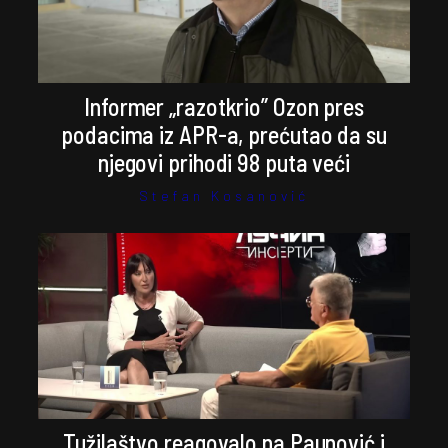
Informer „razotkrio” Ozon pres
podacima iz APR-a, prećutao da su
njegovi prihodi 98 puta veći
Stefan Kosanović
Tužilaštvo reagovalo na Paunović i