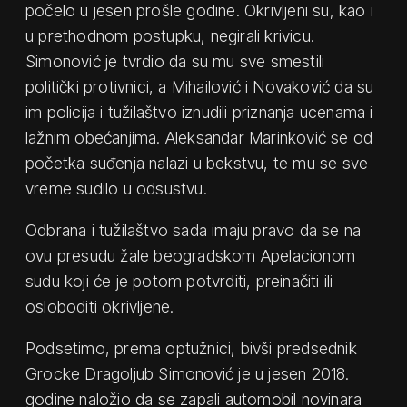
počelo u jesen prošle godine. Okrivljeni su, kao i
u prethodnom postupku, negirali krivicu.
Simonović je tvrdio da su mu sve smestili
politički protivnici, a Mihailović i Novaković da su
im policija i tužilaštvo iznudili priznanja ucenama i
lažnim obećanjima. Aleksandar Marinković se od
početka suđenja nalazi u bekstvu, te mu se sve
vreme sudilo u odsustvu.
Odbrana i tužilaštvo sada imaju pravo da se na
ovu presudu žale beogradskom Apelacionom
sudu koji će je potom potvrditi, preinačiti ili
osloboditi okrivljene.
Podsetimo, prema optužnici, bivši predsednik
Grocke Dragoljub Simonović je u jesen 2018.
godine naložio da se zapali automobil novinara