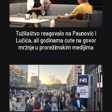
Tužilaštvo reagovalo na Paunović i
Lučića, ali godinama ćute na govor
mržnje u prorežimskim medijima
Stefan Kosanović