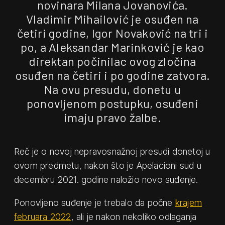
novinara Milana Jovanovića.
Vladimir Mihailović je osuđen na
četiri godine, Igor Novaković na tri i
po, a Aleksandar Marinković je kao
direktan počinilac ovog zločina
osuđen na četiri i po godine zatvora.
Na ovu presudu, donetu u
ponovljenom postupku, osuđeni
imaju pravo žalbe.
Reč je o novoj nepravosnažnoj presudi donetoj u
ovom predmetu, nakon što je Apelacioni sud u
decembru 2021. godine naložio novo suđenje.
Ponovljeno suđenje je trebalo da počne
krajem
februara 2022
, ali je nakon nekoliko odlaganja