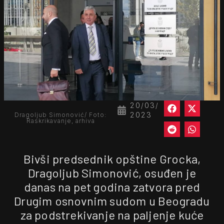
20/03/
2023
Dragoljub Simonović/ Foto:
Raskrikavanje, arhiva
Bivši predsednik opštine Grocka,
Dragoljub Simonović, osuđen je
danas na pet godina zatvora pred
Drugim osnovnim sudom u Beogradu
za podstrekivanje na paljenje kuće