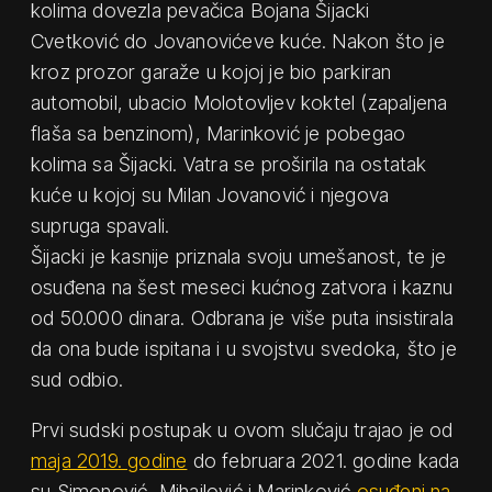
kolima dovezla pevačica Bojana Šijacki
Cvetković do Jovanovićeve kuće. Nakon što je
kroz prozor garaže u kojoj je bio parkiran
automobil, ubacio Molotovljev koktel (zapaljena
flaša sa benzinom), Marinković je pobegao
kolima sa Šijacki. Vatra se proširila na ostatak
kuće u kojoj su Milan Jovanović i njegova
supruga spavali.
Šijacki je kasnije priznala svoju umešanost, te je
osuđena na šest meseci kućnog zatvora i kaznu
od 50.000 dinara. Odbrana je više puta insistirala
da ona bude ispitana i u svojstvu svedoka, što je
sud odbio.
Prvi sudski postupak u ovom slučaju trajao je od
maja 2019. godine
do februara 2021. godine kada
su Simonović, Mihailović i Marinković
osuđeni na