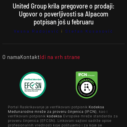
United Group krila pregovore o prodaji:
Ugovor o poverljivosti sa Alpacom
potpisan još u februaru
Vesna Radojević
i
Stefan Kosanović
O nama
Kontakt
Idi na vrh strane
Portal Raskrikavanje je verifikovani potpisnik
Kodeksa
Međunarodne mreže za proveru činjenica (IFCN)
, kao i
verifikovani potpisnik
kodeksa
Evropske mreže standarda za
proveru činjenica (EFCSN). Linkovani sajtovi sadrže opise
profesionalnih vrednosti koje poštujemo i za koje se