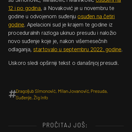
12 i po godina
, a Novaković je u novembru te
godine u odvojenom suđenju
osuđen na četiri
godine
. Apelacioni sud je krajem te godine iz
proceduralnih razloga ukinuo presudu i naložio
novo suđenje koje je, nakon višemesečnih
odlaganja,
startovalo u septembru 2022. godine
.
Uskoro sledi opširniji tekst o današnjoj presudi.
Dragoljub Simonović
,
Milan Jovanović
,
Presuda
,
Suđenje
,
Žig info
PROČITAJ JOŠ: