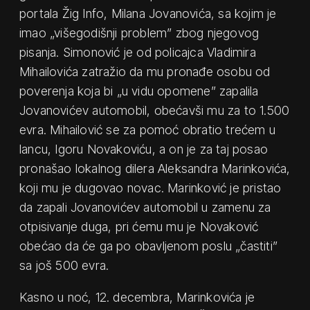
portala Žig Info, Milana Jovanovića, sa kojim je
imao „višegodišnji problem” zbog njegovog
pisanja. Simonović je od policajca Vladimira
Mihailovića zatražio da mu pronađe osobu od
poverenja koja bi „u vidu opomene” zapalila
Jovanovićev automobil, obećavši mu za to 1.500
evra. Mihailović se za pomoć obratio trećem u
lancu, Igoru Novakoviću, a on je za taj posao
pronašao lokalnog dilera Aleksandra Marinkovića,
koji mu je dugovao novac. Marinković je pristao
da zapali Jovanovićev automobil u zamenu za
otpisivanje duga, pri ćemu mu je Novaković
obećao da će ga po obavljenom poslu „častiti”
sa još 500 evra.
Kasno u noć, 12. decembra, Marinkovića je