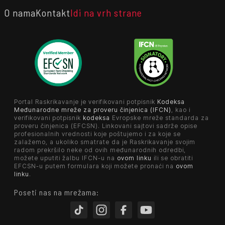
O nama
Kontakt
Idi na vrh strane
Portal Raskrikavanje je verifikovani potpisnik
Kodeksa
Međunarodne mreže za proveru činjenica (IFCN)
, kao i
verifikovani potpisnik
kodeksa
Evropske mreže standarda za
proveru činjenica (EFCSN). Linkovani sajtovi sadrže opise
profesionalnih vrednosti koje poštujemo i za koje se
zalažemo, a ukoliko smatrate da je Raskrikavanje svojim
radom prekršilo neke od ovih međunarodnih odredbi,
možete uputiti žalbu IFCN-u na
ovom linku
ili se obratiti
EFCSN-u putem formulara koji možete pronaći na
ovom
linku
.
Poseti nas na mrežama: