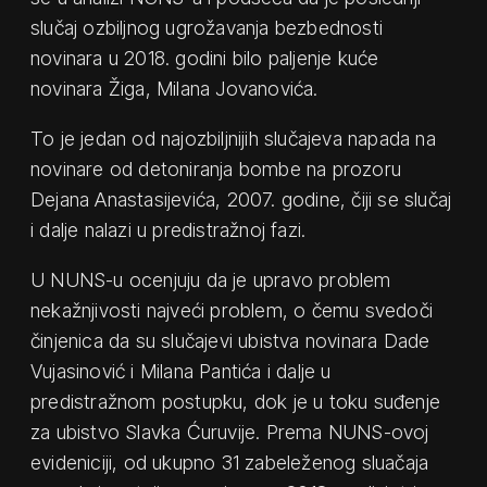
slučaj ozbiljnog ugrožavanja bezbednosti
novinara u 2018. godini bilo paljenje kuće
novinara Žiga, Milana Jovanovića.
To je jedan od najozbiljnijih slučajeva napada na
novinare od detoniranja bombe na prozoru
Dejana Anastasijevića, 2007. godine, čiji se slučaj
i dalje nalazi u predistražnoj fazi.
U NUNS-u ocenjuju da je upravo problem
nekažnjivosti najveći problem, o čemu svedoči
činjenica da su slučajevi ubistva novinara Dade
Vujasinović i Milana Pantića i dalje u
predistražnom postupku, dok je u toku suđenje
za ubistvo Slavka Ćuruvije. Prema NUNS-ovoj
evideniciji, od ukupno 31 zabeleženog sluačaja