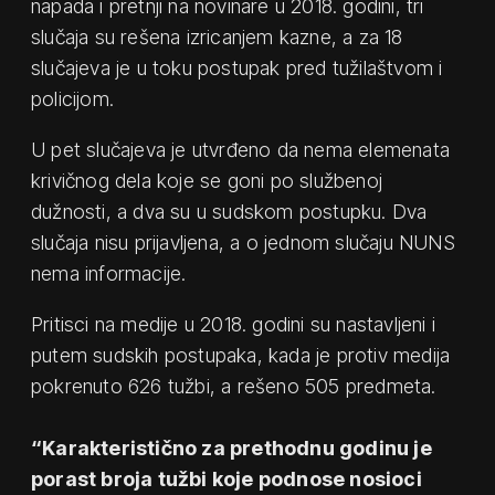
napada i pretnji na novinare u 2018. godini, tri
slučaja su rešena izricanjem kazne, a za 18
slučajeva je u toku postupak pred tužilaštvom i
policijom.
U pet slučajeva je utvrđeno da nema elemenata
krivičnog dela koje se goni po službenoj
dužnosti, a dva su u sudskom postupku. Dva
slučaja nisu prijavljena, a o jednom slučaju NUNS
nema informacije.
Pritisci na medije u 2018. godini su nastavljeni i
putem sudskih postupaka, kada je protiv medija
pokrenuto 626 tužbi, a rešeno 505 predmeta.
“Karakteristično za prethodnu godinu je
porast broja tužbi koje podnose nosioci