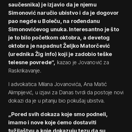
saučesnika) je izjavio da je njemu
Simonović naručio ubistvo i da je dogovor
pao negde u Boleču, na rođendanu
Simonovićevog unuka. Interesantno je što
je to bilo početkom oktobra, a devetog
oktobra je napadnut Željko Matorčević
(urednika Žig info) koji je zadobio teške
telesne povrede“,
kazao je Jovanović za
Raskrikavanje.
I advokatica Milana Jovanovića, Ana Matić
Alimpijević, u izjavi za Danas tvrdi da postoje novi
dokazi da je u pitanju bio pokušaj ubistva.
„Pored svih dokaza koje smo podneli,
imamo i nove koje ćemo dostaviti
tužilaštvu a koje dokazuju tezu da su