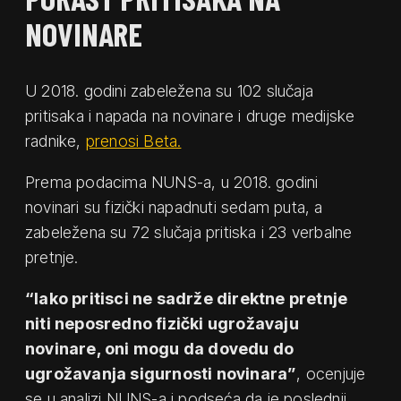
NOVINARE
U 2018. godini zabeležena su 102 slučaja
pritisaka i napada na novinare i druge medijske
radnike,
prenosi Beta.
Prema podacima NUNS-a, u 2018. godini
novinari su fizički napadnuti sedam puta, a
zabeležena su 72 slučaja pritiska i 23 verbalne
pretnje.
“Iako pritisci ne sadrže direktne pretnje
niti neposredno fizički ugrožavaju
novinare, oni mogu da dovedu do
ugrožavanja sigurnosti novinara”
, ocenjuje
se u analizi NUNS-a i podseća da je poslednji