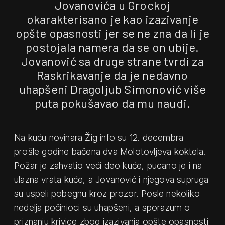
Jovanovića u Grockoj
okarakterisano je kao izazivanje
opšte opasnosti jer se ne zna da li je
postojala namera da se on ubije.
Jovanović sa druge strane tvrdi za
Raskrikavanje da je nedavno
uhapšeni Dragoljub Simonović više
puta pokušavao da mu naudi.
Na kuću novinara Žig info su 12. decembra
prošle godine bačena dva Molotovljeva koktela.
Požar je zahvatio veći deo kuće, pucano je i na
ulazna vrata kuće, a Jovanović i njegova supruga
su uspeli pobegnu kroz prozor. Posle nekoliko
nedelja počinioci su uhapšeni, a sporazum o
priznanju krivice zbog izazivanja opšte opasnosti