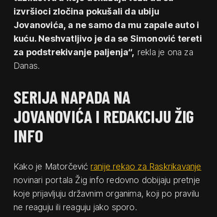
izvršioci zločina pokušali da ubiju
Jovanovića, a ne samo da mu zapale auto i
kuću. Neshvatljivo je da se Simonović tereti
za podstrekivanje paljenja“,
rekla je ona za
Danas.
SERIJA NAPADA NA
JOVANOVIĆA I REDAKCIJU ŽIG
INFO
Kako je Matorčević
ranije rekao za Raskrikavanje
novinari portala Žig info redovno dobijaju pretnje
koje prijavljuju državnim organima, koji po pravilu
ne reaguju ili reaguju jako sporo.