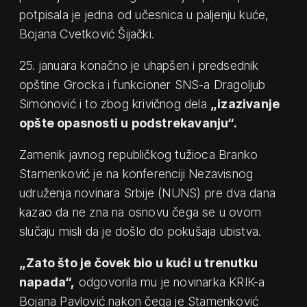
potpisala je jedna od učesnica u paljenju kuće,
Bojana Cvetković Šijački.
25. januara konačno je uhapšen i predsednik
opštine Grocka i funkcioner SNS-a Dragoljub
Simonović i to zbog krivičnog dela
„izazivanje
opšte opasnosti u podstrekavanju“.
Zamenik javnog republičkog tužioca Branko
Stamenković je na konferenciji Nezavisnog
udruženja novinara Srbije (NUNS) pre dva dana
kazao da ne zna na osnovu čega se u ovom
slučaju misli da je došlo do pokušaja ubistva.
„Zato što je čovek bio u kući u trenutku
napada“,
odgovorila mu je novinarka KRIK-a
Bojana Pavlović nakon čega je Stamenković