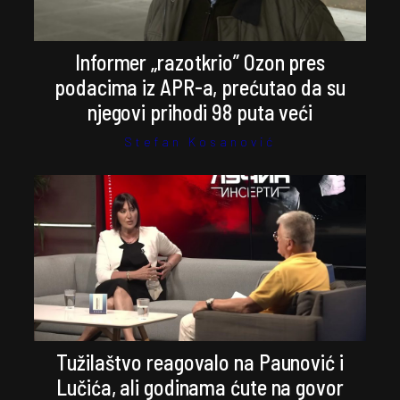
Informer „razotkrio” Ozon pres
podacima iz APR-a, prećutao da su
njegovi prihodi 98 puta veći
Stefan Kosanović
Tužilaštvo reagovalo na Paunović i
Lučića, ali godinama ćute na govor