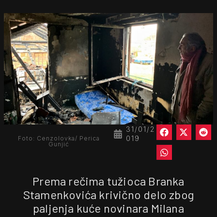
31/01/2
019
Foto: Cenzolovka/ Perica
Gunjić
Prema rečima tužioca Branka
Stamenkovića krivično delo zbog
paljenja kuće novinara Milana