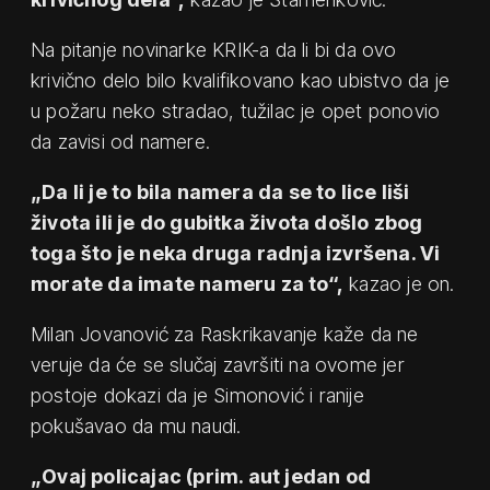
Na pitanje novinarke KRIK-a da li bi da ovo
krivično delo bilo kvalifikovano kao ubistvo da je
u požaru neko stradao, tužilac je opet ponovio
da zavisi od namere.
„Da li je to bila namera da se to lice liši
života ili je do gubitka života došlo zbog
toga što je neka druga radnja izvršena. Vi
morate da imate nameru za to“,
kazao je on.
Milan Jovanović za Raskrikavanje kaže da ne
veruje da će se slučaj završiti na ovome jer
postoje dokazi da je Simonović i ranije
pokušavao da mu naudi.
„Ovaj policajac (prim. aut jedan od