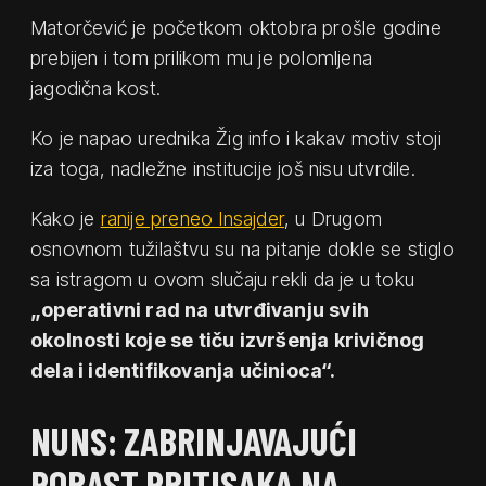
Matorčević je početkom oktobra prošle godine
prebijen i tom prilikom mu je polomljena
jagodična kost.
Ko je napao urednika Žig info i kakav motiv stoji
iza toga, nadležne institucije još nisu utvrdile.
Kako je
ranije preneo Insajder
, u Drugom
osnovnom tužilaštvu su na pitanje dokle se stiglo
sa istragom u ovom slučaju rekli da je u toku
„operativni rad na utvrđivanju svih
okolnosti koje se tiču izvršenja krivičnog
dela i identifikovanja učinioca“.
NUNS: ZABRINJAVAJUĆI
PORAST PRITISAKA NA