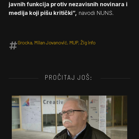
javnih funkcija protiv nezavisnih novinara i
medija koji pišu kritički”,
navodi NUNS.
Grocka
,
Milan Jovanović
,
MUP
,
Žig info
PROČITAJ JOŠ: