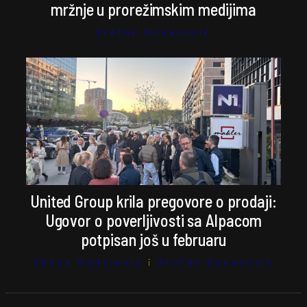
mržnje u prorežimskim medijima
Stefan Kosanović
United Group krila pregovore o prodaji:
Ugovor o poverljivosti sa Alpacom
potpisan još u februaru
Vesna Radojević
i
Stefan Kosanović