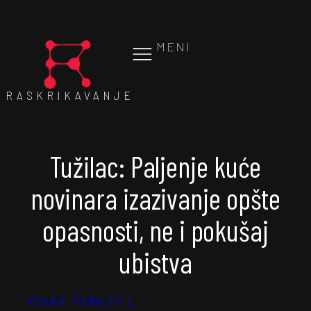
MENI
RASKRIKAVANJE
Tužilac: Paljenje kuće
novinara izazivanje opšte
opasnosti, ne i pokušaj
ubistva
Vesna Radojević