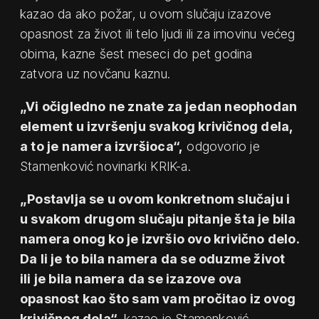
kazao da ako požar, u ovom slučaju izazove
opasnost za život ili telo ljudi ili za imovinu većeg
obima, kazne šest meseci do pet godina
zatvora uz novčanu kaznu.
„Vi očigledno ne znate za jedan neophodan
element u izvršenju svakog krivičnog dela,
a to je namera izvršioca“,
odgovorio je
Stamenković novinarki KRIK-a.
„Postavlja se u ovom konkretnom slučaju i
u svakom drugom slučaju pitanje šta je bila
namera onog ko je izvršio ovo krivično delo.
Da li je to bila namera da se oduzme život
ili je bila namera da se izazove ova
opasnost kao što sam vam pročitao iz ovog
krivičnog dela“,
kazao je Stamenković.