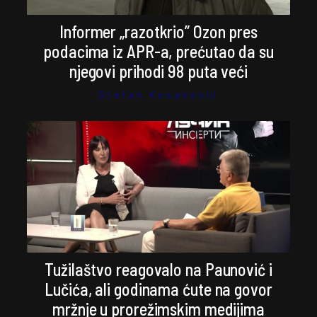
Informer „razotkrio” Ozon pres
podacima iz APR-a, prećutao da su
njegovi prihodi 98 puta veći
Stefan Kosanović
Tužilaštvo reagovalo na Paunović i
Lučića, ali godinama ćute na govor
mržnje u prorežimskim medijima