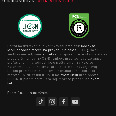
Portal Raskrikavanje je verifikovani potpisnik
Kodeksa
Međunarodne mreže za proveru činjenica (IFCN)
, kao i
verifikovani potpisnik
kodeksa
Evropske mreže standarda za
proveru činjenica (EFCSN). Linkovani sajtovi sadrže opise
profesionalnih vrednosti koje poštujemo i za koje se
zalažemo, a ukoliko smatrate da je Raskrikavanje svojim
radom prekršilo neke od ovih međunarodnih odredbi,
možete uputiti žalbu IFCN-u na
ovom linku
ili se obratiti
EFCSN-u putem formulara koji možete pronaći na
ovom
linku
.
Poseti nas na mrežama: