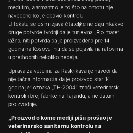
međutim, alarmantno je to što na omotu nije
navedeno ko je obavio kontrolu.
U tekstu se osim izjava čitateljke ne daju nikakve
druge potvrde tvrdnji da je tunjevina „Rio mare“
lažna, niti potvrda da je proizvedena pre 14
godina na Kosovu, niti da se pojavila na rafovima
u prethodnih nekoliko nedelja.
Uprava za veterinu za Raskrikavanje navodi da
nije tačna informacija da je proizvod star 14
godina jer oznaka „TH-2004“ znači veterinarski
kontrolni broj fabrike na Tajlandu, a ne datum
proizvodnje.
„Proizvod o kome mediji pišu prošao je
veterinarsko sanitarnu kontrolu na