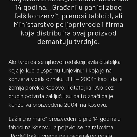
14 godina. „Građani u panici zbog
falš konzervi“, prenosi tabloid, ali
Ministarstvo poljoprivrede i firma
koja distribuira ovaj proizvod
demantuju tvrdnje.
Alo tvrdi da se njihovoj redakciji javila čitateljka
koja je kupila „spornu tunjevinu“ i koja je na
konzervi videla oznaku „TH – 2004“ kao i da je
zemlja porekla Kosovo. I čitateljka i Alo bez
drugih potvrda zaključili su da to znači da je
konzerva proizvedena 2004. na Kosovu.
Lažni „rio mare“ proizveden je pre 14 godina u
fabrici na Kosovu, a pojavio se na rafovima
„Rode“ baš u vreme petrovdanskog posta,