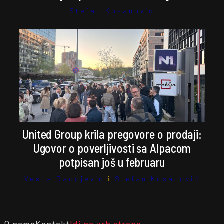
Stefan Kosanović
United Group krila pregovore o prodaji:
Ugovor o poverljivosti sa Alpacom
potpisan još u februaru
Vesna Radojević
i
Stefan Kosanović
O nama
Kontakt
Idi na vrh strane