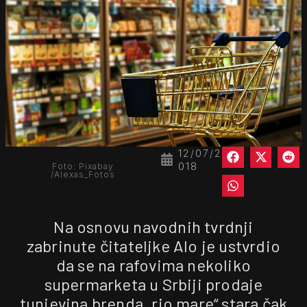
12/07/2
018
Foto: Pixabay
/Alexas_Fotos
Na osnovu navodnih tvrdnji
zabrinute čitateljke Alo je ustvrdio
da se na rafovima nekoliko
supermarketa u Srbiji prodaje
tunjevina brenda „rio mare“ stara čak