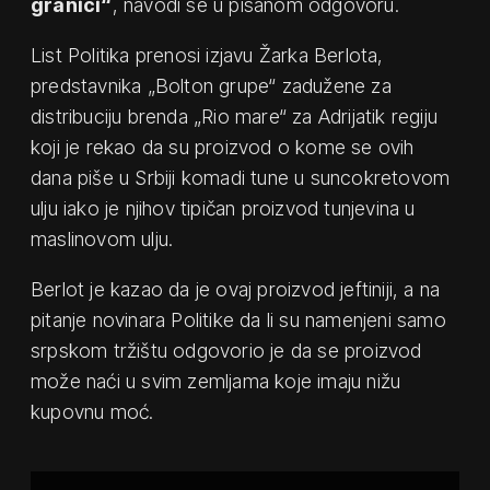
granici“
, navodi se u pisanom odgovoru.
List Politika prenosi izjavu Žarka Berlota,
predstavnika „Bolton grupe“ zadužene za
distribuciju brenda „Rio mare“ za Adrijatik regiju
koji je rekao da su proizvod o kome se ovih
dana piše u Srbiji komadi tune u suncokretovom
ulju iako je njihov tipičan proizvod tunjevina u
maslinovom ulju.
Berlot je kazao da je ovaj proizvod jeftiniji, a na
pitanje novinara Politike da li su namenjeni samo
srpskom tržištu odgovorio je da se proizvod
može naći u svim zemljama koje imaju nižu
kupovnu moć.