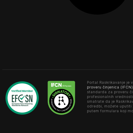
Portal Raskrikavanje je v
proveru činjenica (IFCN)
standarda za proveru či
profesionalnih vrednosti
smatrate da je Raskrika
odredbi, možete uputiti
putem formulara koji m