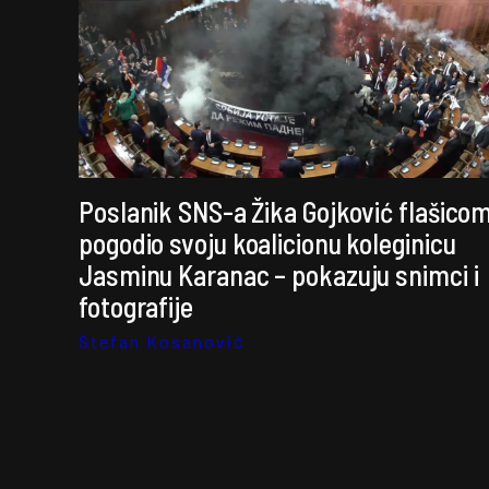
Poslanik SNS-a Žika Gojković flašico
pogodio svoju koalicionu koleginicu
Jasminu Karanac – pokazuju snimci i
fotografije
Stefan Kosanović