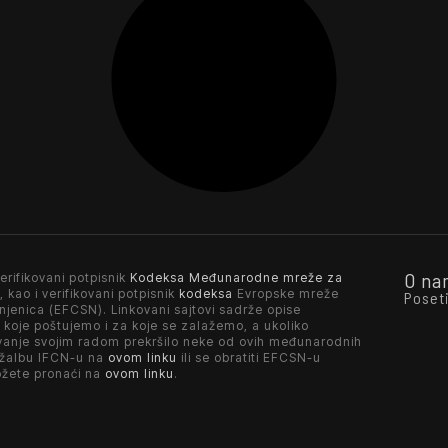
O na
erifikovani potpisnik
Kodeksa Međunarodne mreže za
, kao i verifikovani potpisnik
kodeksa
Evropske mreže
Poset
njenica (EFCSN). Linkovani sajtovi sadrže opise
 koje poštujemo i za koje se zalažemo, a ukoliko
vanje svojim radom prekršilo neke od ovih međunarodnih
 žalbu IFCN-u na
ovom linku
ili se obratiti EFCSN-u
ožete pronaći na
ovom linku
.