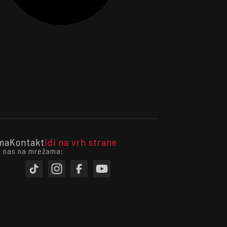
ma
Kontakt
Idi na vrh strane
i nas na mrežama: