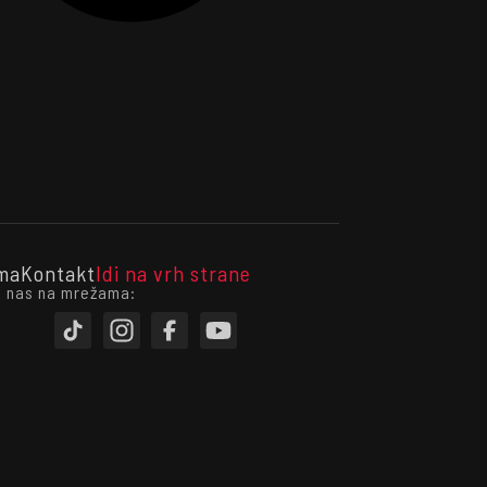
ma
Kontakt
Idi na vrh strane
i nas na mrežama: