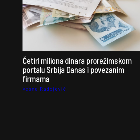
Četiri miliona dinara prorežimskom
portalu Srbija Danas i povezanim
firmama
Vesna Radojević