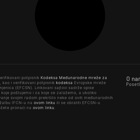
O na
erifikovani potpisnik
Kodeksa Međunarodne mreže za
, kao i verifikovani potpisnik
kodeksa
Evropske mreže
Poset
njenica (EFCSN). Linkovani sajtovi sadrže opise
 koje poštujemo i za koje se zalažemo, a ukoliko
vanje svojim radom prekršilo neke od ovih međunarodnih
 žalbu IFCN-u na
ovom linku
ili se obratiti EFCSN-u
ožete pronaći na
ovom linku
.