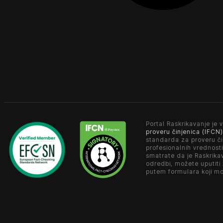
Portal Raskrikavanje je v
proveru činjenica (IFCN)
standarda za proveru či
profesionalnih vrednosti
smatrate da je Raskrika
odredbi, možete uputiti
putem formulara koji m