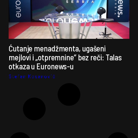
Ćutanje menadžmenta, ugašeni
mejlovi i „otpremnine” bez reči: Talas
otkaza u Euronews-u
Stefan Kosanović