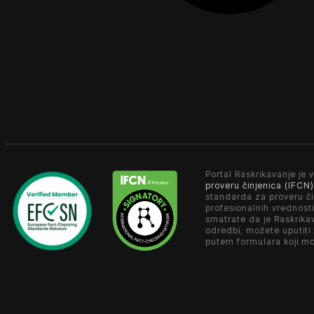
Portal Raskrikavanje je v
proveru činjenica (IFCN)
standarda za proveru či
profesionalnih vrednosti
smatrate da je Raskrika
odredbi, možete uputiti
putem formulara koji m