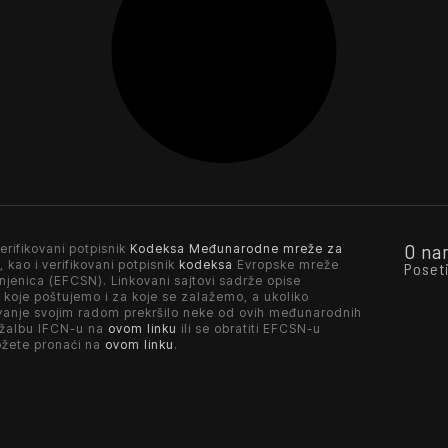
O na
erifikovani potpisnik
Kodeksa Međunarodne mreže za
, kao i verifikovani potpisnik
kodeksa
Evropske mreže
Poset
njenica (EFCSN). Linkovani sajtovi sadrže opise
 koje poštujemo i za koje se zalažemo, a ukoliko
vanje svojim radom prekršilo neke od ovih međunarodnih
 žalbu IFCN-u na
ovom linku
ili se obratiti EFCSN-u
ožete pronaći na
ovom linku
.