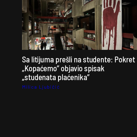
Sa litijuma prešli na studente: Pokret
„Kopaćemo” objavio spisak
„studenata plaćenika”
Milica Ljubičić