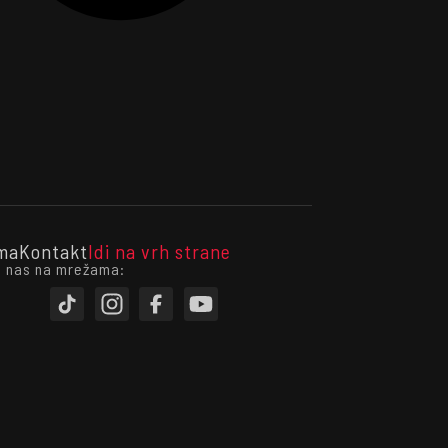
ma
Kontakt
Idi na vrh strane
i nas na mrežama: