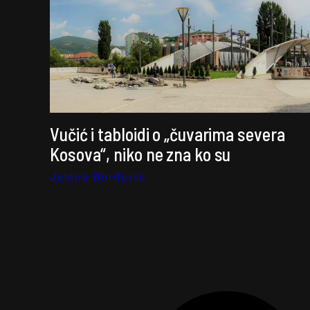
Vučić i tabloidi o „čuvarima severa
Kosova“, niko ne zna ko su
Jelena Đorđević