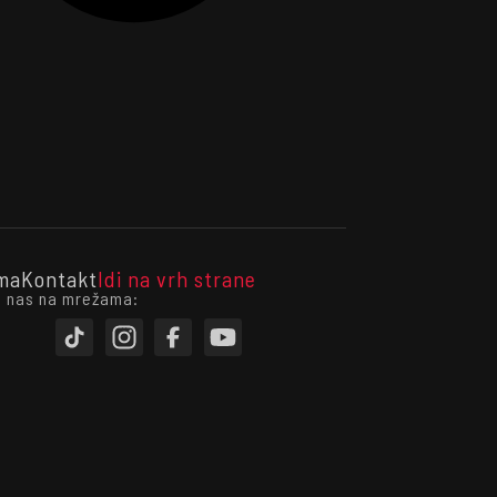
ma
Kontakt
Idi na vrh strane
i nas na mrežama: