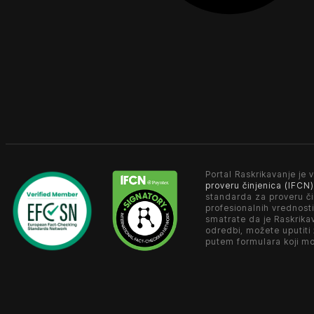
Portal Raskrikavanje je v
proveru činjenica (IFCN)
standarda za proveru či
profesionalnih vrednosti
smatrate da je Raskrika
odredbi, možete uputiti
putem formulara koji m