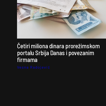
Četiri miliona dinara prorežimskom
portalu Srbija Danas i povezanim
firmama
Vesna Radojević