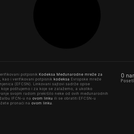
O na
erifikovani potpisnik
Kodeksa Međunarodne mreže za
, kao i verifikovani potpisnik
kodeksa
Evropske mreže
Poset
njenica (EFCSN). Linkovani sajtovi sadrže opise
 koje poštujemo i za koje se zalažemo, a ukoliko
vanje svojim radom prekršilo neke od ovih međunarodnih
 žalbu IFCN-u na
ovom linku
ili se obratiti EFCSN-u
ožete pronaći na
ovom linku
.