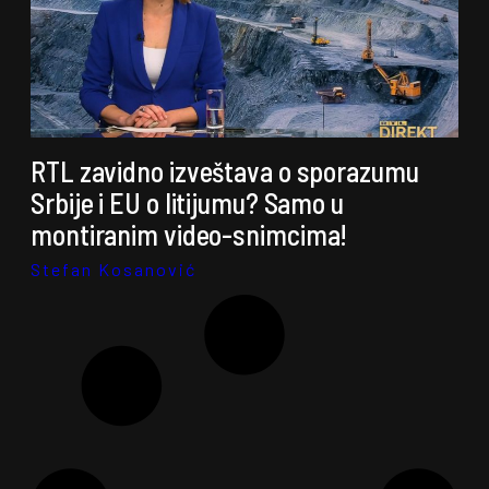
RTL zavidno izveštava o sporazumu
Srbije i EU o litijumu? Samo u
montiranim video-snimcima!
Stefan Kosanović