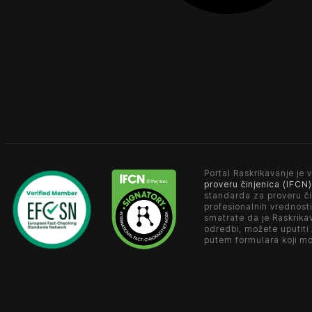
Portal Raskrikavanje je v
proveru činjenica (IFCN)
standarda za proveru či
profesionalnih vrednosti
smatrate da je Raskrika
odredbi, možete uputiti
putem formulara koji m