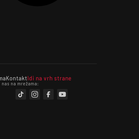
ma
Kontakt
Idi na vrh strane
i nas na mrežama: