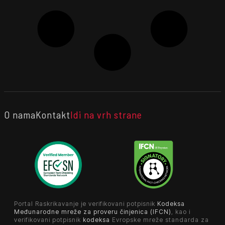
O nama
Kontakt
Idi na vrh strane
Portal Raskrikavanje je verifikovani potpisnik
Kodeksa
Međunarodne mreže za proveru činjenica (IFCN)
, kao i
verifikovani potpisnik
kodeksa
Evropske mreže standarda za